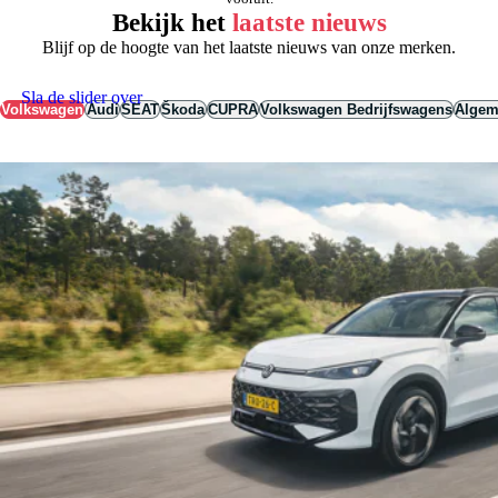
Bekijk het
laatste nieuws
Blijf op de hoogte van het laatste nieuws van onze merken.
Sla de slider over
Volkswagen
Audi
SEAT
Škoda
CUPRA
Volkswagen Bedrijfswagens
Alge