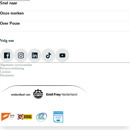
Snel naar
Acties
Onze merken
Bedrijfswagens
Kennisbank
Volkswagen
Nieuws
Over Pouw
Audi
Personenauto's
SEAT
Contact vestiging
Vestigingen
Škoda
Mijn Pouw
Werkplaatsafspraak maken
CUPRA
Over Pouw
Volg ons
VW Bedrijfswagens
Vacatures
Algemene voorwaarden
Privacyverklaring
Cookies
Disclaimer