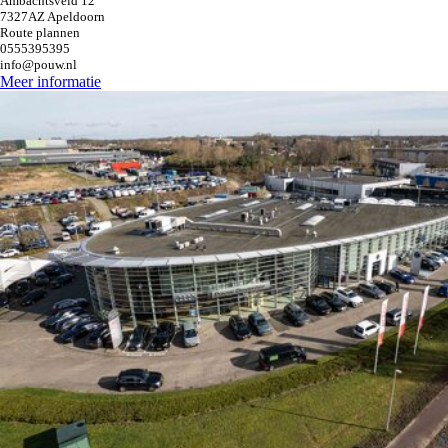
Ambachtsveld 12
7327AZ Apeldoorn
Route plannen
0555395395
info@pouw.nl
Meer informatie