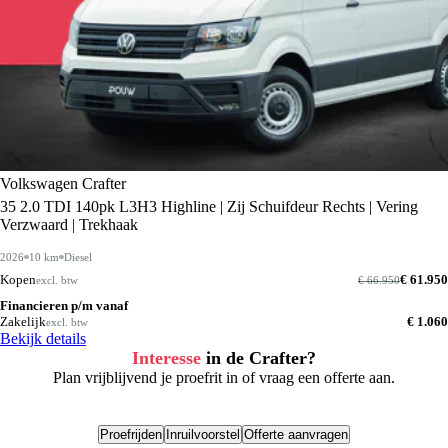
Volkswagen Crafter
35 2.0 TDI 140pk L3H3 Highline | Zij Schuifdeur Rechts | Vering
Verzwaard | Trekhaak
2026
10 km
Diesel
Kopen
€ 61.950
excl. btw
€ 66.950
Financieren p/m vanaf
Zakelijk
€ 1.060
excl. btw
Bekijk details
Interesse
in de Crafter?
Plan vrijblijvend je proefrit in of vraag een offerte aan.
Proefrijden
Inruilvoorstel
Offerte aanvragen