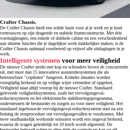
Crafter Chassis.
De Crafter Chassis biedt een solide basis voor al je werk en je kunt
vertrouwen op zijn dragende en stabiele frameconstructie. Met drie
voertuiglengtes, een enkele of dubbele cabine en een verscheidenheid
aan slimme functies die je dagelijkse werk makkelijker maken, is de
Crafter Chassis optimaal voorbereid op vrijwel alle uitdagingen in je
werk.
Intelligente systemen
voor meer veiligheid
De nieuwe Crafter steekt met kop en schouders boven de concurrentie
uit, met meer dan 15 innovatieve assistentiesystemen die als
betrouwbare "copiloten" fungeren. Kritieke situaties worden
vroegtijdig herkend en op veilige wijze vermeden of opgelost.
Veiligheid staat altijd voorop bij de nieuwe Crafter. Standaard
geleverde veiligheidssystemen, zoals het vervolgongeval-
reductiesysteem en het elektronische stabiliseringsprogramma,
ondersteunen de bestuurder en zorgen zo voor meer veiligheid. Het
standaard ingebouwde vervolgongeval-reductiesysteem start na een
botsing de remprocedure om vervolgongevallen te voorkomen. Met
twee onafhankelijk werkende sensoren wordt een ongeval herkend,
waarna de wagen geleidelijk tot 10 km/h wordt afgeremd. De
bestuurder behoudt echter te allen tijde de controle en kan op elk