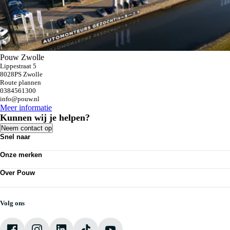
Pouw Zwolle
Lippestraat 5
8028PS Zwolle
Route plannen
0384561300
info@pouw.nl
Meer informatie
Kunnen wij je helpen?
Neem contact op
Snel naar
Personenauto's
Onze merken
Bedrijfswagens
Werkplaatsafspraak maken
Volkswagen
Acties
Over Pouw
Audi
Nieuws
SEAT
Over Pouw
Vestigingen
Škoda
Contact vestiging
CUPRA
Vacatures
Volg ons
VW Bedrijfswagens
Mijn Pouw