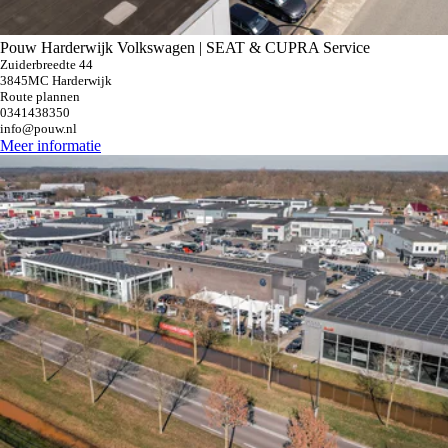
Pouw Harderwijk Volkswagen | SEAT & CUPRA Service
Zuiderbreedte 44
3845MC Harderwijk
Route plannen
0341438350
info@pouw.nl
Meer informatie