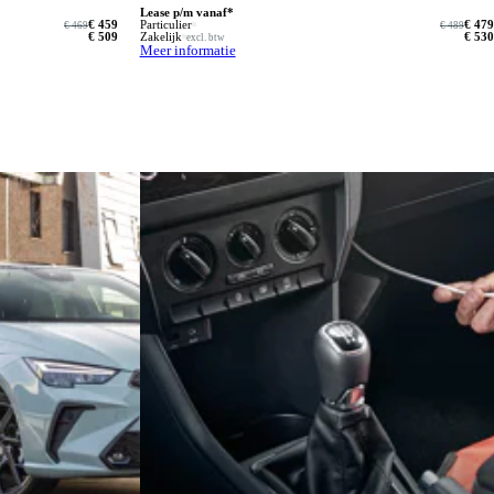
Lease p/m vanaf*
€ 459
Particulier
€ 479
€ 469
€ 489
€ 509
Zakelijk
€ 530
excl. btw
Meer informatie