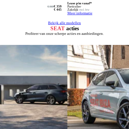
Lease p/m vanaf*
€ 359
Particulier
€ 369
€ 445
Zakelijk
excl. btw
Meer informatie
Bekijk alle modellen
SEAT
acties
Profiteer van onze scherpe acties en aanbiedingen.