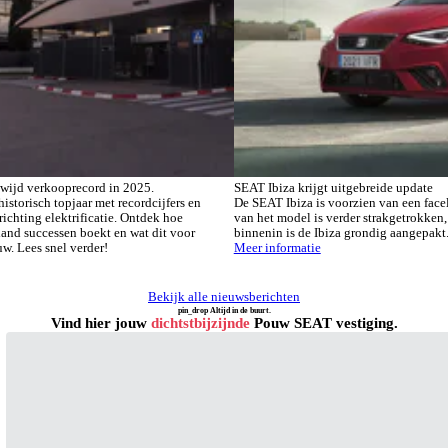
wijd verkooprecord in 2025.
SEAT Ibiza krijgt uitgebreide update
istorisch topjaar met recordcijfers en
De SEAT Ibiza is voorzien van een faceli
richting elektrificatie. Ontdek hoe
van het model is verder strakgetrokken,
and successen boekt en wat dit voor
binnenin is de Ibiza grondig aangepakt
uw. Lees snel verder!
Meer informatie
Bekijk alle nieuwsberichten
pin_drop
Altijd in de buurt.
Vind hier jouw
dichtstbijzijnde
Pouw SEAT vestiging.