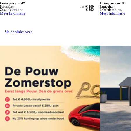
Lease p/m vanaf*
Lease p/m vanaf*
Particulier
€ 289
Particulier
€ 299
Zakelijk
€ 392
Zakelijk
excl. btw
excl. btw
Meer informatie
Meer informatie
Sla de slider over