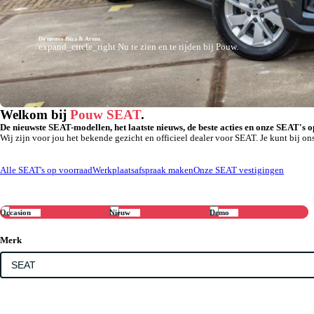
De nieuwe Ibiza & Arona.
expand_circle_right
Nu te zien en te rijden bij Pouw.
Welkom bij
Pouw SEAT
.
De nieuwste SEAT-modellen, het laatste nieuws, de beste acties en onze SEAT's o
Wij zijn voor jou het bekende gezicht en officieel dealer voor SEAT. Je kunt bij
Alle SEAT's op voorraad
Werkplaatsafspraak maken
Onze SEAT vestigingen
Occasion
Nieuw
Demo
Merk