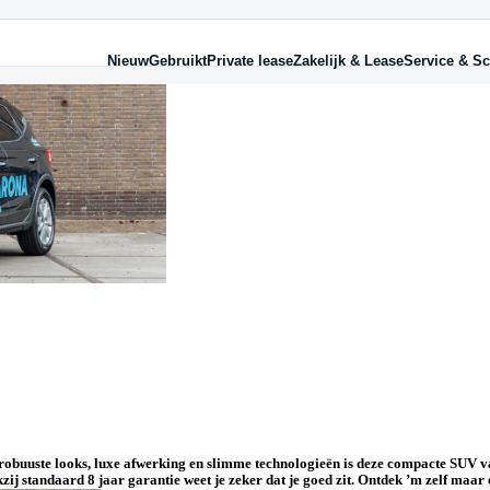
Nieuw
Gebruikt
Private lease
Zakelijk & Lease
Service & Sc
dellen
kelijk
rvice
Diensten
Over private lease
Diens
Zakel
Schad
iza
am Zakelijk
to huren
Financieren
Wat is private lease?
Finan
Mobil
Schad
on
ndenhotel
Huren
Hoeveel kan ik leasen?
Garan
Fiets
Ruits
ona
nnect
Laadpalen
Hure
Auto
eca
paratiegarantie
Occasiongarantie
Laad
rraco
 Onderdelendienst
Verzekeren
Priva
le SEAT modellen
chhulp
Verz
rvangend vervoer
Zakel
rzekering
n robuuste looks, luxe afwerking en slimme technologieën is deze compacte SUV v
zij standaard 8 jaar garantie weet je zeker dat je goed zit. Ontdek ’m zelf maar 