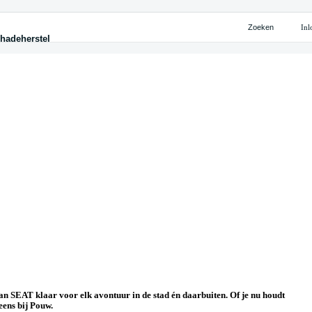
Zoeken
Inl
hadeherstel
ten
ijke oplossingen
eherstel
cieren
iteitskaart Shuttel
eherstel
tie nieuw
 leasen
chade
n
 huren
palen
te leasen
ekeren
ijke leasen
an SEAT klaar voor elk avontuur in de stad én daarbuiten. Of je nu houdt
eens bij Pouw.