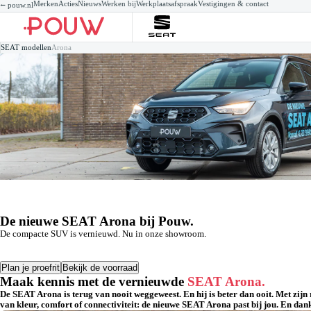
Merken
Acties
Nieuws
Werken bij
Werkplaatsafspraak
Vestigingen & contact
⭠ pouw.nl
SEAT voorraad
SEAT voorraad
SEAT Private lease
Zakelijke lease
Werkzaamheden
Mo
Za
Se
SEAT modellen
Arona
Nieuw
Gebruikt
SEAT private lease acties
Acties
Werkplaatsafspraak maken
Ib
Te
Au
Demo's
Private lease een nieuwe SEAT
Voorraad
Onderhoudsbeurt
Le
Ba
Elektrisch
Private lease een gebruikte SEAT
Leasevormen
APK
Ar
Co
Hybride
XLLease
Airco
At
Re
Wagenparkbeheer
Banden
Ta
De
Checks
Al
Pe
Alle werkzaamheden
Ve
Ve
De nieuwe SEAT Arona bij Pouw.
De compacte SUV is vernieuwd. Nu in onze showroom.
Plan je proefrit
Bekijk de voorraad
Maak kennis met de vernieuwde
SEAT Arona.
De SEAT Arona is terug van nooit weggeweest. En hij is beter dan ooit. Met zij
van kleur, comfort of connectiviteit: de nieuwe SEAT Arona past bij jou. En dank