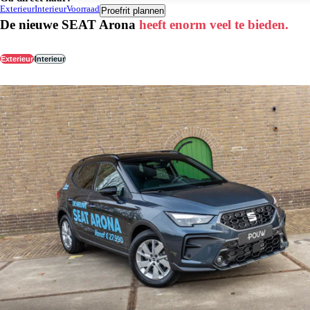
Exterieur
Interieur
Voorraad
Proefrit plannen
De nieuwe SEAT Arona
heeft enorm veel te bieden.
Exterieur
Interieur