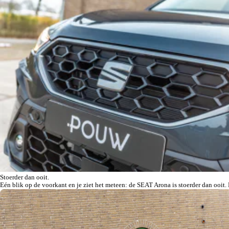
Stoerder dan ooit.
Eén blik op de voorkant en je ziet het meteen: de SEAT Arona is stoerder dan ooit