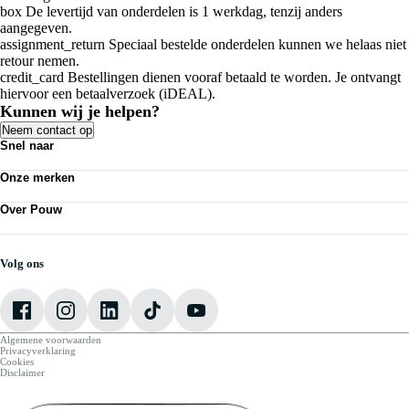
box
De levertijd van onderdelen is 1 werkdag, tenzij anders
aangegeven.
assignment_return
Speciaal bestelde onderdelen kunnen we helaas niet
retour nemen.
credit_card
Bestellingen dienen vooraf betaald te worden. Je ontvangt
hiervoor een betaalverzoek (iDEAL).
Kunnen wij je helpen?
Neem contact op
Snel naar
Acties
Onze merken
Bedrijfswagens
Kennisbank
Volkswagen
Nieuws
Over Pouw
Audi
Personenauto's
SEAT
Contact vestiging
Vestigingen
Škoda
Mijn Pouw
Werkplaatsafspraak maken
CUPRA
Over Pouw
Volg ons
VW Bedrijfswagens
Vacatures
Algemene voorwaarden
Privacyverklaring
Cookies
Disclaimer