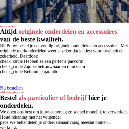
construction
Altijd
originele onderdelen en accessoires
van de beste kwaliteit.
Bij Pouw bestel je eenvoudig originele onderdelen en accessoires. Met
originele merkonderdelen weet je zeker dat je kiest voor kwaliteit en
zekerheid. Daardoor:
check_circle
Hebben ze een perfecte pasvorm
check_circle
Zijn ze betrouwbaar en duurzaam
check_circle
Behoud je garantie
Nu bestellen
add_shopping_cart
Bestel
als particulier of bedrijf
hier je
onderdelen.
We doen ons best om jouw aanvraag zo soepel mogelijk te verwerken.
Houd rekening met het volgende:
pace
We behandelen je onderdelenaanvraag meestal binnen 1
werkdag.