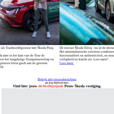
ar als Tourhoofdsponsor met Škoda Peaq
De nieuwe Škoda Elroq - nu in de show
Het minimalistische exterieur combinee
da mee in het hart van de Tour de
functionaliteit en authenticiteit, en stra
ver het langdurige Tourpartnerschap en
veiligheid en kracht uit. Lees meer!
pnieuw kleur geeft aan de grootste
Lees meer.
ld.
Bekijk alle nieuwsberichten
pin_drop
Altijd in de buurt.
Vind hier jouw
dichtstbijzijnde
Pouw Škoda vestiging.