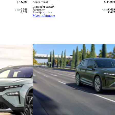
€ 42.990
Kopen vanaf
€ 44.990
Lease p/m vanaf*
€ 649
Particulier
€ 669
€ 669
€ 689
€ 629
Zakelijk
€ 647
excl. btw
Meer informatie