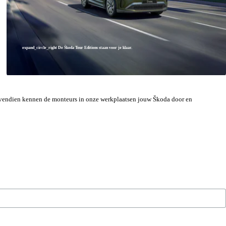
expand_circle_right
De Škoda Tour Editions staan voor je klaar.
 Bovendien kennen de monteurs in onze werkplaatsen jouw Škoda door en