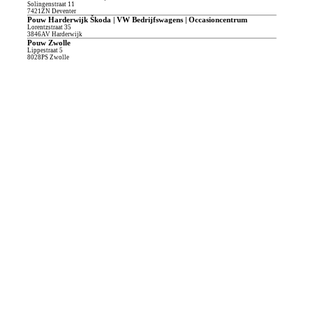
Solingenstraat
11
7421ZN
Deventer
Pouw Harderwijk Škoda | VW Bedrijfswagens | Occasioncentrum
Lorentzstraat
35
3846AV
Harderwijk
Pouw Zwolle
Lippestraat
5
8028PS
Zwolle