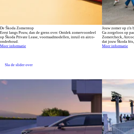
De Škoda Zomerstop
Jouw zomer op z'n b
Eerst langs Pouw, dan de grens over. Ontdek zomervoordeel
Ga zorgeloos op pa
op Škoda Private Lease, voorraadmodellen, inruil en airco-
Zomercheck, Aircoc
onderhoud.
dat jouw Škoda fris,
Meer informatie
Meer informatie
Sla de slider over