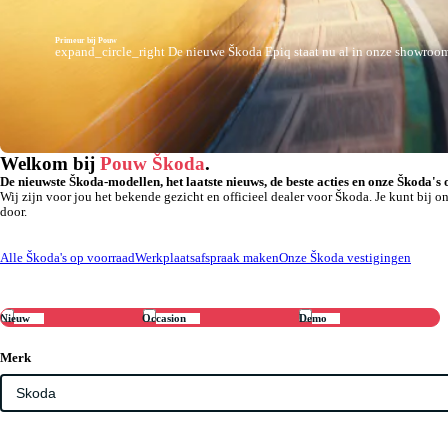
Primeur bij Pouw
expand_circle_right
De nieuwe Škoda Epiq staat nu al in onze showroom.
Welkom bij
Pouw Škoda
.
De nieuwste Škoda-modellen, het laatste nieuws, de beste acties en onze Škoda's 
pps
Jouw zomer op z'n best.
Wij zijn voor jou het bekende gezicht en officieel dealer voor Škoda. Je kunt bi
door.
Alle Škoda's op voorraad
Werkplaatsafspraak maken
Onze Škoda vestigingen
Nieuw
Occasion
Demo
Merk