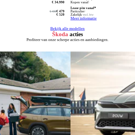
€ 34.990
Kopen vanaf
Lease p/m vanaf*
€ 479
Particulier
€ 499
€ 520
Zakelijk
excl. btw
Meer informatie
Bekijk alle modellen
Škoda
acties
Profiteer van onze scherpe acties en aanbiedingen.