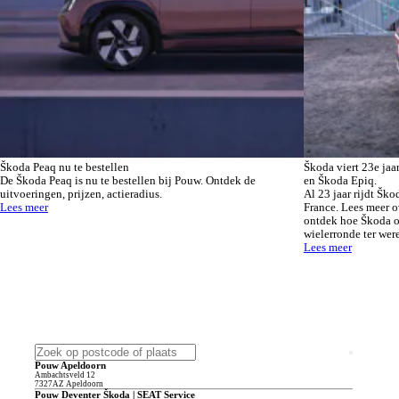
Škoda Peaq nu te bestellen
Škoda viert 23e ja
De Škoda Peaq is nu te bestellen bij Pouw. Ontdek de
en Škoda Epiq.
uitvoeringen, prijzen, actieradius.
Al 23 jaar rijdt Ško
Lees meer
France. Lees meer o
ontdek hoe Škoda o
wielerronde ter were
Lees meer
Pouw Apeldoorn
Ambachtsveld
12
7327AZ
Apeldoorn
Pouw Deventer Škoda | SEAT Service