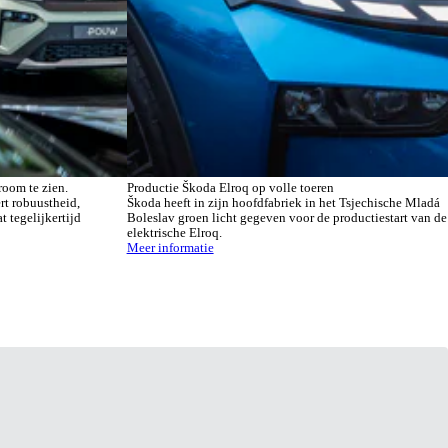
room te zien.
Productie Škoda Elroq op volle toeren
rt robuustheid,
Škoda heeft in zijn hoofdfabriek in het Tsjechische Mladá
at tegelijkertijd
Boleslav groen licht gegeven voor de productiestart van de
elektrische Elroq.
Meer informatie