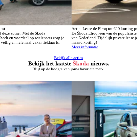
est.
Actie: Lease de Elroq tot €20 korting p
d deze zomer. Met de Škoda
De Škoda Elroq, een van de populairste 
heck en voordeel op wielensets zorg je
van Nederland. Tijdelijk private lease j
 veilig en helemaal vakantieklaar is.
maand korting!
Meer informatie
Bekijk alle acties
Bekijk het laatste
Škoda
nieuws.
Blijf op de hoogte van jouw favoriete merk.