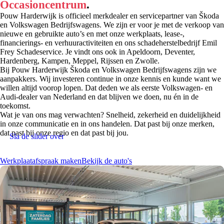
Occasioncentrum
.
Pouw Harderwijk is officieel merkdealer en servicepartner van Škoda
en Volkswagen Bedrijfswagens. We zijn er voor je met de verkoop van
nieuwe en gebruikte auto’s en met onze werkplaats, lease-,
financierings- en verhuuractiviteiten en ons schadeherstelbedrijf Emil
Frey Schadeservice. Je vindt ons ook in Apeldoorn, Deventer,
Hardenberg, Kampen, Meppel, Rijssen en Zwolle.
Bij Pouw Harderwijk Škoda en Volkswagen Bedrijfswagens zijn we
aanpakkers. Wij investeren continue in onze kennis en kunde want we
willen altijd voorop lopen. Dat deden we als eerste Volkswagen- en
Audi-dealer van Nederland en dat blijven we doen, nu én in de
toekomst.
Wat je van ons mag verwachten? Snelheid, zekerheid en duidelijkheid
in onze communicatie en in ons handelen. Dat past bij onze merken,
dat past bij onze regio en dat past bij jou.
Sla de slider over
Werkplaatafspraak maken
Bekijk de auto's