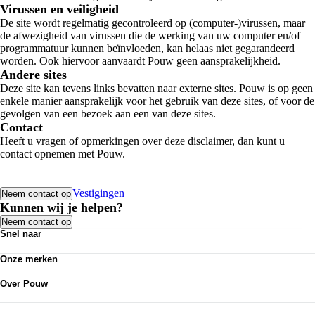
Virussen en veiligheid
De site wordt regelmatig gecontroleerd op (computer-)virussen, maar
de afwezigheid van virussen die de werking van uw computer en/of
programmatuur kunnen beïnvloeden, kan helaas niet gegarandeerd
worden. Ook hiervoor aanvaardt Pouw geen aansprakelijkheid.
Andere sites
Deze site kan tevens links bevatten naar externe sites. Pouw is op geen
enkele manier aansprakelijk voor het gebruik van deze sites, of voor de
gevolgen van een bezoek aan een van deze sites.
Contact
Heeft u vragen of opmerkingen over deze disclaimer, dan kunt u
contact opnemen met Pouw.
Vestigingen
Neem contact op
Kunnen wij je helpen?
Neem contact op
Snel naar
Acties
Onze merken
Bedrijfswagens
Kennisbank
Volkswagen
Nieuws
Over Pouw
Audi
Personenauto's
SEAT
Contact vestiging
Vestigingen
Škoda
Mijn Pouw