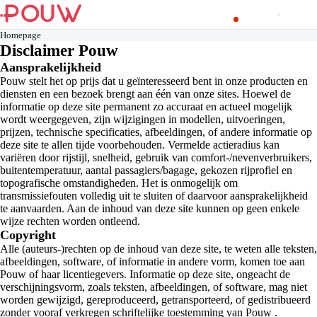
Homepage
Disclaimer Pouw
Aansprakelijkheid
Pouw stelt het op prijs dat u geïnteresseerd bent in onze producten en
diensten en een bezoek brengt aan één van onze sites. Hoewel de
informatie op deze site permanent zo accuraat en actueel mogelijk
wordt weergegeven, zijn wijzigingen in modellen, uitvoeringen,
prijzen, technische specificaties, afbeeldingen, of andere informatie op
deze site te allen tijde voorbehouden. Vermelde actieradius kan
variëren door rijstijl, snelheid, gebruik van comfort-/nevenverbruikers,
buitentemperatuur, aantal passagiers/bagage, gekozen rijprofiel en
topografische omstandigheden. Het is onmogelijk om
transmissiefouten volledig uit te sluiten of daarvoor aansprakelijkheid
te aanvaarden. Aan de inhoud van deze site kunnen op geen enkele
wijze rechten worden ontleend.
Copyright
Alle (auteurs-)rechten op de inhoud van deze site, te weten alle teksten,
afbeeldingen, software, of informatie in andere vorm, komen toe aan
Pouw of haar licentiegevers. Informatie op deze site, ongeacht de
verschijningsvorm, zoals teksten, afbeeldingen, of software, mag niet
worden gewijzigd, gereproduceerd, getransporteerd, of gedistribueerd
zonder vooraf verkregen schriftelijke toestemming van Pouw .