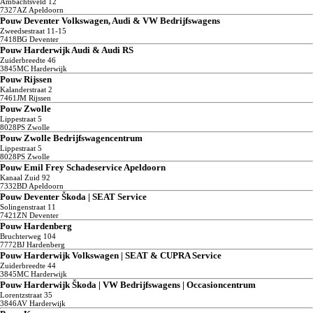
Ambachtsveld
12
7327AZ
Apeldoorn
Pouw Deventer Volkswagen, Audi & VW Bedrijfswagens
Zweedsestraat
11-15
7418BG
Deventer
Pouw Harderwijk Audi & Audi RS
Zuiderbreedte
46
3845MC
Harderwijk
Pouw Rijssen
Kalanderstraat
2
7461JM
Rijssen
Pouw Zwolle
Lippestraat
5
8028PS
Zwolle
Pouw Zwolle Bedrijfswagencentrum
Lippestraat
5
8028PS
Zwolle
Pouw Emil Frey Schadeservice Apeldoorn
Kanaal Zuid
92
7332BD
Apeldoorn
Pouw Deventer Škoda | SEAT Service
Solingenstraat
11
7421ZN
Deventer
Pouw Hardenberg
Bruchterweg
104
7772BJ
Hardenberg
Pouw Harderwijk Volkswagen | SEAT & CUPRA Service
Zuiderbreedte
44
3845MC
Harderwijk
Pouw Harderwijk Škoda | VW Bedrijfswagens | Occasioncentrum
Lorentzstraat
35
3846AV
Harderwijk