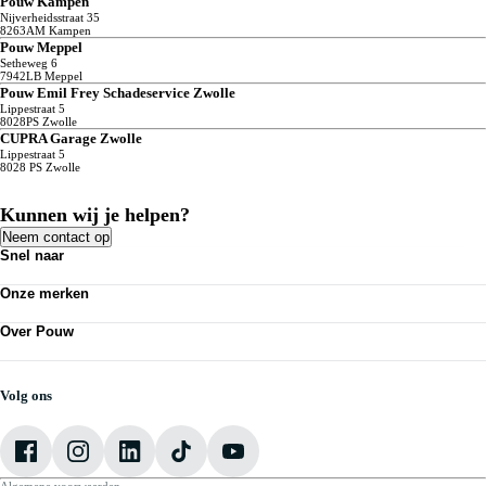
Pouw Kampen
Nijverheidsstraat
35
8263AM
Kampen
Pouw Meppel
Setheweg
6
7942LB
Meppel
Pouw Emil Frey Schadeservice Zwolle
Lippestraat
5
8028PS
Zwolle
CUPRA Garage Zwolle
Lippestraat
5
8028 PS
Zwolle
Kunnen wij je helpen?
Neem contact op
Snel naar
Acties
Onze merken
Bedrijfswagens
Kennisbank
Volkswagen
Nieuws
Over Pouw
Audi
Personenauto's
SEAT
Contact vestiging
Vestigingen
Škoda
Mijn Pouw
Werkplaatsafspraak maken
CUPRA
Over Pouw
Volg ons
VW Bedrijfswagens
Vacatures