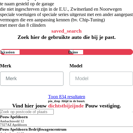
te naam gesteld op de garage
die niet ingeschreven zijn in de E.U., Zwitserland en Noorwegen
speciale voertuigen of speciale series uitgerust met een ander aangepast
vermogen die een aanpassing kennen (bv. Chip-Tuning)
met meer dan 8 cilinders
saved_search
Zoek hier de gebruikte auto die bij je past.
Occasion
Demo
Merk
Model
Toon 834 resultaten
pin_drop
Altijd in de buurt.
Vind hier jouw
dichtstbijzijnde
Pouw vestiging.
Pouw Apeldoorn
Ambachtsveld
12
7327AZ
Apeldoorn
Pouw Apeldoorn Bedrijfswagencentrum