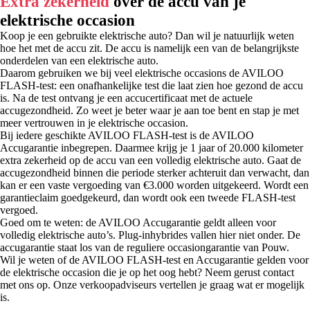
Extra zekerheid
over de accu van je
elektrische occasion
Koop je een gebruikte elektrische auto? Dan wil je natuurlijk weten
hoe het met de accu zit. De accu is namelijk een van de belangrijkste
onderdelen van een elektrische auto.
Daarom gebruiken we bij veel elektrische occasions de AVILOO
FLASH-test: een onafhankelijke test die laat zien hoe gezond de accu
is. Na de test ontvang je een accucertificaat met de actuele
accugezondheid. Zo weet je beter waar je aan toe bent en stap je met
meer vertrouwen in je elektrische occasion.
Bij iedere geschikte AVILOO FLASH-test is de AVILOO
Accugarantie inbegrepen. Daarmee krijg je 1 jaar of 20.000 kilometer
extra zekerheid op de accu van een volledig elektrische auto. Gaat de
accugezondheid binnen die periode sterker achteruit dan verwacht, dan
kan er een vaste vergoeding van €3.000 worden uitgekeerd. Wordt een
garantieclaim goedgekeurd, dan wordt ook een tweede FLASH-test
vergoed.
Goed om te weten: de AVILOO Accugarantie geldt alleen voor
volledig elektrische auto’s. Plug-inhybrides vallen hier niet onder. De
accugarantie staat los van de reguliere occasiongarantie van Pouw.
Wil je weten of de AVILOO FLASH-test en Accugarantie gelden voor
de elektrische occasion die je op het oog hebt? Neem gerust contact
met ons op. Onze verkoopadviseurs vertellen je graag wat er mogelijk
is.