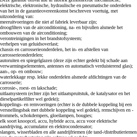
elektrische, elektronische, hydraulische en pneumatische onderdelen
van het in de garantieovereenkomst beschreven voertuig, met
uitzondering van:
meeruitvoeringen die niet af fabriek leverbaar zijn;
droogfilters van de airconditioning, na- en bijvullen alsmede het
ombouwen van de airconditioning;
verontreinigingen in het brandstofsysteem;
verhelpen van geluidsoverlast;
chassis en carrosserieonderdelen, het in- en afstellen van
carrosserieonderdelen;
autoruiten en spiegelglazen (deze zijn echter gedekt bij schade aan
verwarmingselementen, antennes en automatisch verduisterend glas);
aan-, op- en ombouw;
waterlekkage resp. lekke onderdelen alsmede afdichtingen van de
carrosserie;
corrosie-, roest- en lakschade;
uitlaatsysteem (echter zijn het uitlaatspruitstuk, de katalysator en het
dieselpartikelfilter wel gedekt);
koppelings- en remvoeringen (echter is de dubbele koppeling bij een
versnellingsbak met dubbele koppeling wel gedekt), remschijven en -
trommels, schokdempers, gloeilampen, bougies;
elk soort knoopcel, accu, hybride accu, accu voor elektrische
aandrijving, accumulator en elektrocondensator;
slangen, wisserbladen en alle aandrijfriemen (de tand-/distributieriemen