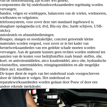
van de motorbesturing zijn echter wel gedekt;
componenten die bij onderhoudswerkzaamheden regelmatig worden
vervangen;
banden, velgen en wieldoppen, balanceren van de wielen, wielmoeren,
wielbouten en velgsloten;
telefoonsysteem, voor zover deze niet standaard ingebouwd is;
draagbare opslagmedia (cd, dvd, Blu-ray disc, harde schijven, USB-
sticks);
autosleutels en afstandsbedieningen.
Bougies, slangen en noodzakelijke, concreet genoemde kleine
materialen worden vergoed, voor zover ze in het kader van
herstelwerkzaamheden van een gedekte schade moeten worden
vervangen. Aan de garantie kunnen geen rechten worden ontleend ten
aanzien van de kosten voor bedrijfsstoffen zoals brand- stoffen, olie,
koel- en antivriesmiddelen, airco koudemiddel, airco olie, hydraulische
vloeistoffen, smeermiddelen, reinigingsmiddelen en alle mogelijke
filters incl. inzetfilters.
De koper dient de regels van het onderhoud zoals voorgeschreven
door de fabrikant te volgen. Het onderhoud en
reparatiewerkzaamheden worden gedaan door Pouw of door een
andere erkende merkdealer.