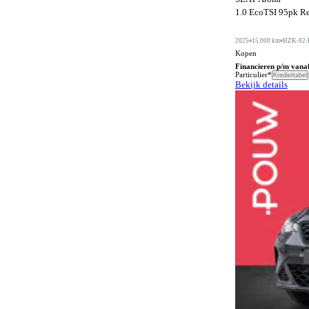
1.0 EcoTSI 95pk Re
Cruise control
52
2025
15.000 km
HZK-92-
Dakrails
95
Kopen
Dakspoiler
18
Financieren p/m vana
Particulier*
Krediettabel
Bekijk details
Differentieelslot
9
Dodehoeksignalering
109
Draadloos opladen mobiele telefoon
134
ESP
150
Elektrisch bedienbaar dakraam
32
Elektrisch bedienbaar schuif/kanteldak
1
Elektrisch bedienbare achterklep
83
Elektrisch bedienbare ramen achter
88
Elektrisch bedienbare ramen voor
99
Elektrisch bedienbare ramen voor en achter
52
Elektrisch inklapbare buitenspiegels
137