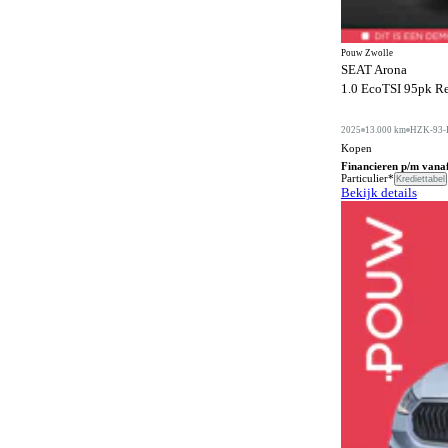
Elektrisch uitklapbare trekhaak
41
Pouw Zwolle
Elektrisch verstelbare bestuurdersstoel
2
SEAT Arona
1.0 EcoTSI 95pk Re
Elektrisch verstelbare bestuurdersstoel met
45
geheugen
2025
13.000 km
HZK-93-
Elektrisch verstelbare buitenspiegels
162
Kopen
Financieren p/m vana
Elektrisch verstelbare passagiersstoel
11
Particulier*
Krediettabel
Bekijk details
Elektrisch verstelbare passagiersstoel met
13
geheugen
Elektrisch verstelbare voorstoel
10
Elektrisch verstelbare voorstoel met geheugen
13
Elektrisch verstelbare voorstoelen
21
Elektronische remkrachtverdeling
16
Gelimiteerd slipdifferentieel
24
Geluidssysteem
32
Geluidswerend glas
62