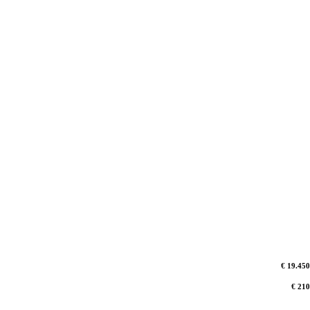
€ 19.450
€ 210