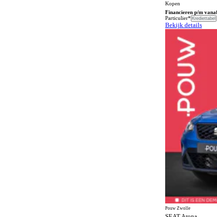
Kopen
Financieren p/m vana
Bestuurdersstoel met massagefunctie
34
Particulier*
Krediettabel
Bekijk details
Bochtenverlichting
84
Boordcomputer
48
Botspreventiesysteem
162
Botswaarschuwingsysteem
119
Buitenspiegels in carrosseriekleur
63
Buitentemperatuurmeter
3
Bumpers in carrosseriekleur
64
Carkit
18
Centrale deurvergrendeling
2
Centrale deurvergrendeling afstandbediend
62
Climate control
148
Comfortstoelen
44
Pouw Zwolle
Connected services
SEAT Arona
165