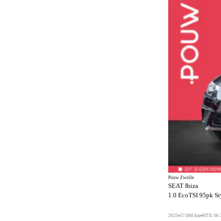
Alcantara bekleding
10
Android Auto
154
Anti-slipregeling
127
Antiblokkeersysteem
164
Apple CarPlay
154
Automatisch dimmende binnenspiegel
143
Automatisch dimmende buitenspiegels
41
Automatisch noodremsysteem
162
Automatische dimlichten
117
Automatische parkeerassistent
85
Bagageafdekking
39
Pouw Zwolle
SEAT Ibiza
Bagagescheidingsnet
28
1.0 EcoTSI 95pk Sty
Bandenspanningscontrole
152
2025
17.000 km
HTX-36-
Bestuurdersstoel in hoogte verstelbaar
89