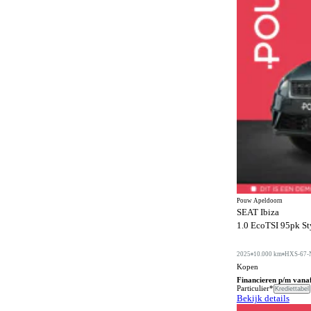
Achteruitrijcamera
126
Actieve rijstrookassistent
160
Adaptief schokdempingssysteem
29
Adaptieve bochtenverlichting
54
Adaptieve grootlichtassistent
79
Adaptive cruise control
134
Airbag bestuurder
160
Airbag passagier
160
Airbags
3
Pouw Apeldoorn
SEAT Ibiza
Airconditioning
17
1.0 EcoTSI 95pk Sty
Airconditioning achter
73
2025
10.000 km
HXS-67-
Alarmsysteem
162
Kopen
Financieren p/m vana
Alarmsysteem klasse I
Particulier*
145
Krediettabel
Bekijk details
Alarmsysteem klasse III
2