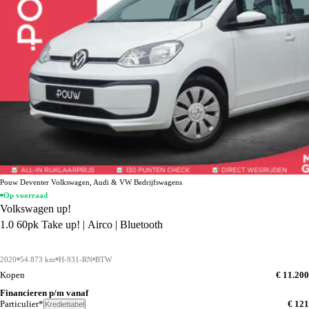
Pouw Deventer Volkswagen, Audi & VW Bedrijfswagens
Op voorraad
Volkswagen up!
1.0 60pk Take up! | Airco | Bluetooth
2020
54.873 km
H-931-RN
BTW
Kopen
€ 11.200
Financieren p/m vanaf
Particulier*
€ 121
Krediettabel