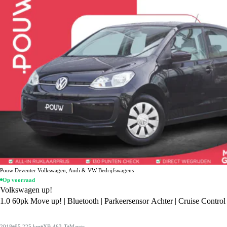
Pouw Deventer Volkswagen, Audi & VW Bedrijfswagens
Op voorraad
Volkswagen up!
1.0 60pk Move up! | Bluetooth | Parkeersensor Achter | Cruise Control
2018
95.225 km
XB-463-T
Marge