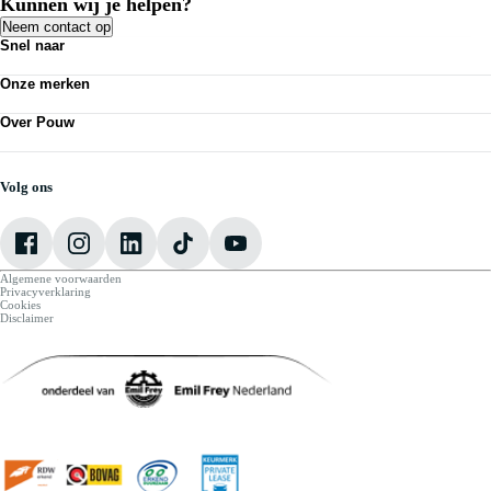
Kunnen wij je helpen?
Neem contact op
Snel naar
Acties
Onze merken
Bedrijfswagens
Kennisbank
Volkswagen
Nieuws
Over Pouw
Audi
Personenauto's
SEAT
Contact vestiging
Vestigingen
Škoda
Mijn Pouw
Werkplaatsafspraak maken
CUPRA
Over Pouw
Volg ons
VW Bedrijfswagens
Vacatures
Algemene voorwaarden
Privacyverklaring
Cookies
Disclaimer