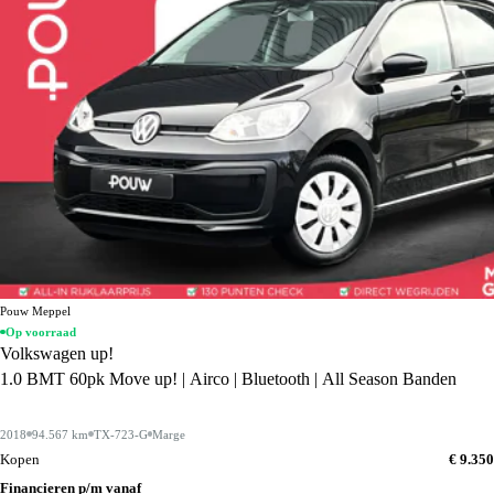
Pouw Meppel
Op voorraad
Volkswagen up!
1.0 BMT 60pk Move up! | Airco | Bluetooth | All Season Banden
2018
94.567 km
TX-723-G
Marge
Kopen
€ 9.350
Financieren p/m vanaf