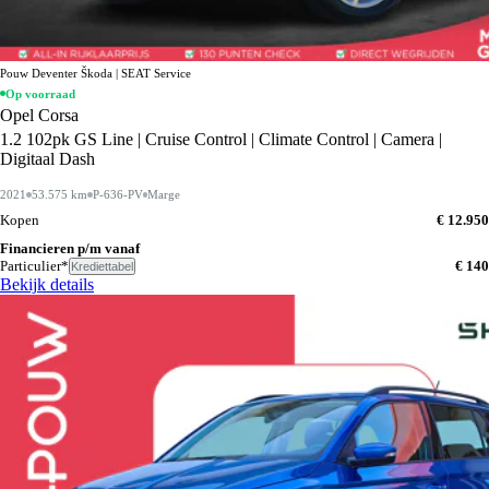
Pouw Deventer Škoda | SEAT Service
Op voorraad
Opel Corsa
1.2 102pk GS Line | Cruise Control | Climate Control | Camera |
Digitaal Dash
2021
53.575 km
P-636-PV
Marge
Kopen
€ 12.950
Financieren p/m vanaf
Particulier*
€ 140
Krediettabel
Bekijk details