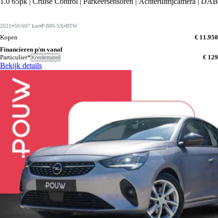
1.0 65pk | Cruise Control | Parkeersensoren | Achteruitrijcamera | DAB
2021
50.607 km
P-880-SX
BTW
Kopen
€ 11.950
Financieren p/m vanaf
Particulier*
€ 129
Krediettabel
Bekijk details