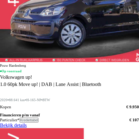
Pouw Hardenberg
Op voorraad
Volkswagen up!
1.0 60pk Move up! | DAB | Lane Assist | Bluetooth
2020
88.641 km
H-165-NP
BTW
Kopen
€ 9.950
Financieren p/m vanaf
Particulier*
€ 107
Krediettabel
Bekijk details