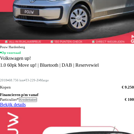
Pouw Hardenberg
Op voorraad
Volkswagen up!
1.0 60pk Move up! | Bluetooth | DAB | Reservewiel
2018
68.756 km
TJ-229-Z
Marge
Kopen
€ 9.250
Financieren p/m vanaf
Particulier*
€ 100
Krediettabel
Bekijk details