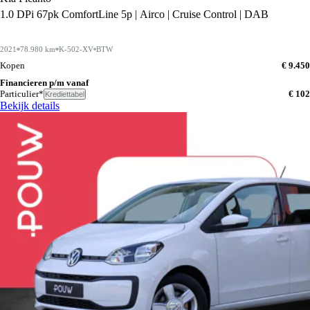
1.0 DPi 67pk ComfortLine 5p | Airco | Cruise Control | DAB
2021
78.980 km
K-502-XV
BTW
Kopen
€ 9.450
Financieren p/m vanaf
Particulier*
€ 102
Krediettabel
Bekijk details