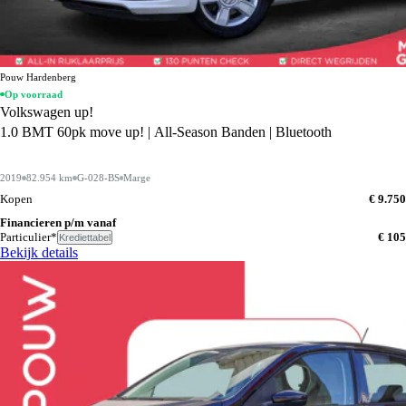
Pouw Hardenberg
Op voorraad
Volkswagen up!
1.0 BMT 60pk move up! | All-Season Banden | Bluetooth
2019
82.954 km
G-028-BS
Marge
Kopen
€ 9.750
Financieren p/m vanaf
Particulier*
€ 105
Krediettabel
Bekijk details