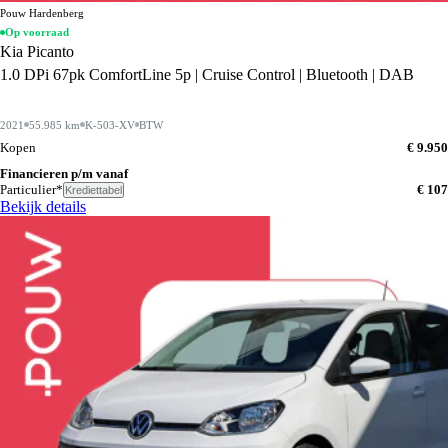
Pouw Hardenberg
Op voorraad
Kia Picanto
1.0 DPi 67pk ComfortLine 5p | Cruise Control | Bluetooth | DAB
2021
55.985 km
K-503-XV
BTW
Kopen
€ 9.950
Financieren p/m vanaf
Particulier*
€ 107
Krediettabel
Bekijk details