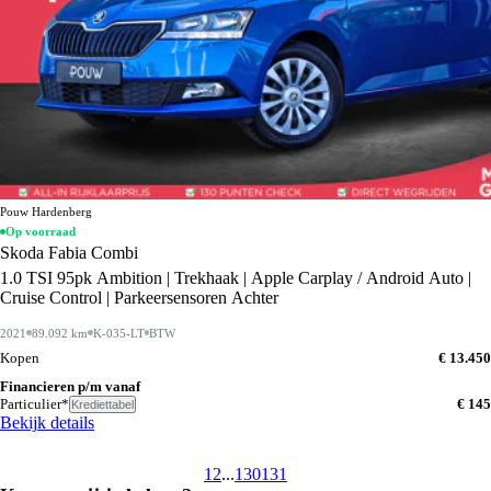
Pouw Hardenberg
Op voorraad
Skoda Fabia Combi
1.0 TSI 95pk Ambition | Trekhaak | Apple Carplay / Android Auto |
Cruise Control | Parkeersensoren Achter
2021
89.092 km
K-035-LT
BTW
Kopen
€ 13.450
Financieren p/m vanaf
Particulier*
€ 145
Krediettabel
Bekijk details
1
2
...
130
131