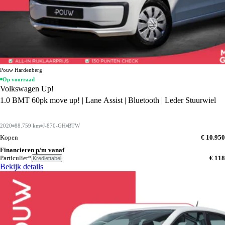
Pouw Hardenberg
Op voorraad
Volkswagen Up!
1.0 BMT 60pk move up! | Lane Assist | Bluetooth | Leder Stuurwiel
2020
88.759 km
J-870-GH
BTW
Kopen
€ 10.950
Financieren p/m vanaf
Particulier*
€ 118
Krediettabel
Bekijk details