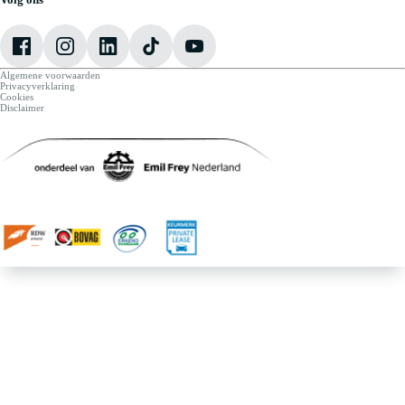
VW Bedrijfswagens
Vacatures
Algemene voorwaarden
Privacyverklaring
Cookies
Disclaimer