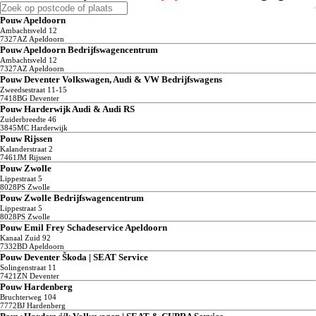
Pouw Apeldoorn
Ambachtsveld
12
7327AZ
Apeldoorn
Pouw Apeldoorn Bedrijfswagencentrum
Ambachtsveld
12
7327AZ
Apeldoorn
Pouw Deventer Volkswagen, Audi & VW Bedrijfswagens
Zweedsestraat
11-15
7418BG
Deventer
Pouw Harderwijk Audi & Audi RS
Zuiderbreedte
46
3845MC
Harderwijk
Pouw Rijssen
Kalanderstraat
2
7461JM
Rijssen
Pouw Zwolle
Lippestraat
5
8028PS
Zwolle
Pouw Zwolle Bedrijfswagencentrum
Lippestraat
5
8028PS
Zwolle
Pouw Emil Frey Schadeservice Apeldoorn
Kanaal Zuid
92
7332BD
Apeldoorn
Pouw Deventer Škoda | SEAT Service
Solingenstraat
11
7421ZN
Deventer
Pouw Hardenberg
Bruchterweg
104
7772BJ
Hardenberg