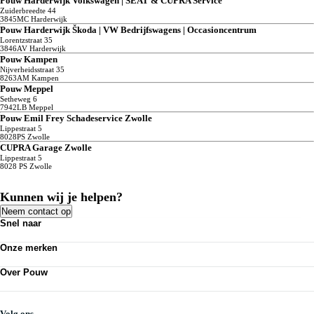
Pouw Harderwijk Volkswagen | SEAT & CUPRA Service
Zuiderbreedte
44
3845MC
Harderwijk
Pouw Harderwijk Škoda | VW Bedrijfswagens | Occasioncentrum
Lorentzstraat
35
3846AV
Harderwijk
Pouw Kampen
Nijverheidsstraat
35
8263AM
Kampen
Pouw Meppel
Setheweg
6
7942LB
Meppel
Pouw Emil Frey Schadeservice Zwolle
Lippestraat
5
8028PS
Zwolle
CUPRA Garage Zwolle
Lippestraat
5
8028 PS
Zwolle
Kunnen wij je helpen?
Neem contact op
Snel naar
Acties
Onze merken
Bedrijfswagens
Kennisbank
Volkswagen
Nieuws
Over Pouw
Audi
Personenauto's
SEAT
Contact vestiging
Vestigingen
Škoda
Mijn Pouw
Werkplaatsafspraak maken
CUPRA
Over Pouw
Volg ons