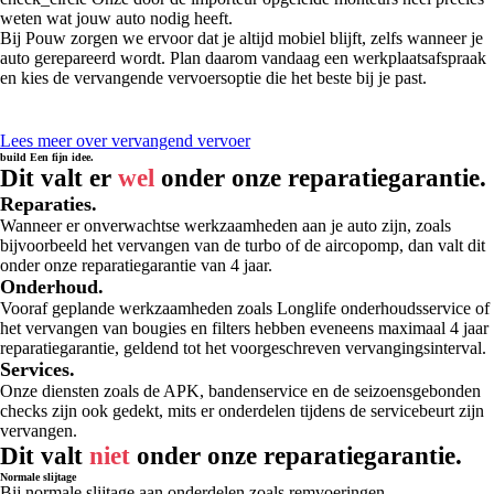
weten wat jouw auto nodig heeft.
Bij Pouw zorgen we ervoor dat je altijd mobiel blijft, zelfs wanneer je
auto gerepareerd wordt. Plan daarom vandaag een werkplaatsafspraak
en kies de vervangende vervoersoptie die het beste bij je past.
Lees meer over vervangend vervoer
build
Een fijn idee.
Dit valt er
wel
onder onze reparatiegarantie.
Reparaties.
Wanneer er onverwachtse werkzaamheden aan je auto zijn, zoals
bijvoorbeeld het vervangen van de turbo of de aircopomp, dan valt dit
onder onze reparatiegarantie van 4 jaar.
Onderhoud.
Vooraf geplande werkzaamheden zoals Longlife onderhoudsservice of
het vervangen van bougies en filters hebben eveneens maximaal 4 jaar
reparatiegarantie, geldend tot het voorgeschreven vervangingsinterval.
Services.
Onze diensten zoals de APK, bandenservice en de seizoensgebonden
checks zijn ook gedekt, mits er onderdelen tijdens de servicebeurt zijn
vervangen.
Dit valt
niet
onder onze
reparatiegarantie.
Normale slijtage
Bij normale slijtage aan onderdelen zoals remvoeringen,