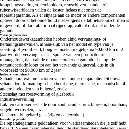
koppelingsvoeringen, remblokken, remschijven, banden of
ruitenwisserbladen vallen de kosten helaas niet onder de
reparatiegarantie. Als er slijtage aan de motor of andere componenten
optreedt doordat het onderhoud niet volgens de fabrieksvoorschriften is
uitgevoerd, of door abnormaal rijgedrag, valt dit ook niet onder de
garantie.
Vervangingstermijnen
Onderhoudswerkzaamheden hebben altijd vervangings- of
herhalingsintervallen, afhankelijk van het model en type van je
voertuig. Bijvoorbeeld, bougies moeten mogelijk na 90.000 km of 2
jaar worden vervangen. Is er sprake van een productie- of
montagefout, dan valt de reparatie onder de garantie. Let op: de
garantieperiode loopt tot aan het vervangingsinterval, dus in dit
voorbeeld tot 90.000 km of 2 jaar.
Invloeden van buitenaf
Schade door externe factoren valt niet onder de garantie. Dit omvat
schade door klimatologische, chemische, thermische, mechanische of
andere invloeden van buitenaf, zoals:
Steenslag met roestvorming of glasbreuk
Industrievervuiling
Lak- en carrosserieschade door zout, zand, storm, bloesem, boomhars,
vogeluitwerpselen, enz.
Glasbreuk bij gehard glas (zij- en achterruiten)
Garantie op garantie
De reparatiegarantie geldt alleen voor werkzaamheden die je zelf hebt
betaald. Na een garantieherstel geldt de standaard garantietermijn weer.