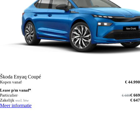
Škoda Enyaq Coupé
Kopen vanaf
€ 44.990
Lease p/m vanaf*
Particulier
€ 669
€ 689
Zakelijk
€ 647
excl. btw
Meer informatie