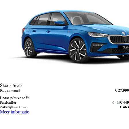
Škoda Scala
Kopen vanaf
€ 27.990
Lease p/m vanaf*
Particulier
€ 449
€ 469
Zakelijk
€ 463
excl. btw
Meer informatie