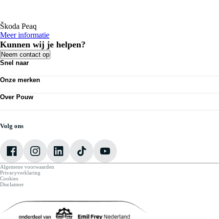
Škoda Peaq
Meer informatie
Kunnen wij je helpen?
Neem contact op
Snel naar
Personenauto's
Onze merken
Bedrijfswagens
Werkplaatsafspraak maken
Volkswagen
Acties
Over Pouw
Audi
Nieuws
SEAT
Over Pouw
Vestigingen
Škoda
Contact vestiging
CUPRA
Vacatures
Volg ons
VW Bedrijfswagens
Mijn Pouw
Algemene voorwaarden
Privacyverklaring
Cookies
Disclaimer