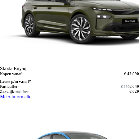
Škoda Enyaq
Kopen vanaf
€ 42.990
Lease p/m vanaf*
Particulier
€ 649
€ 669
Zakelijk
€ 629
excl. btw
Meer informatie