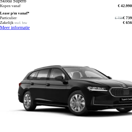
Škoda Superb
Kopen vanaf
€ 42.990
Lease p/m vanaf*
Particulier
€ 739
€ 759
Zakelijk
€ 656
excl. btw
Meer informatie