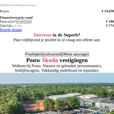
2026
10 km
Hybride benzine
Kopen
€ 54.650
Financieren p/m vanaf
Particulier*
€ 590
Krediettabel
Zakelijk
€ 773
excl. btw
Bekijk details
Interesse
in de Superb?
Plan vrijblijvend je proefrit in of vraag een offerte aan.
Proefrijden
Inruilvoorstel
Offerte aanvragen
Pouw
Škoda
vestigingen
Welkom bij Pouw. Nieuwe en gebruikte personenauto's,
bedrijfswagens. Vakkundig onderhoud en reparaties.