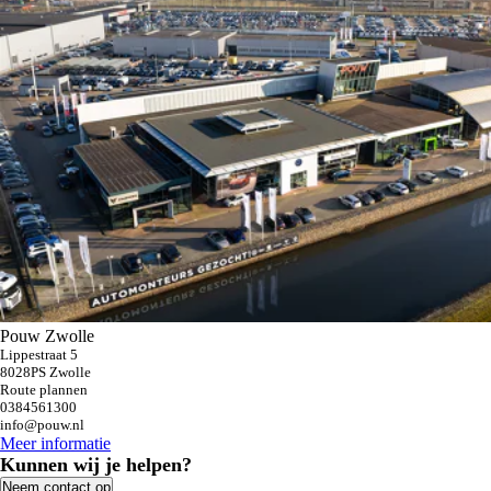
Pouw Zwolle
Lippestraat 5
8028PS Zwolle
Route plannen
0384561300
info@pouw.nl
Meer informatie
Kunnen wij je helpen?
Neem contact op