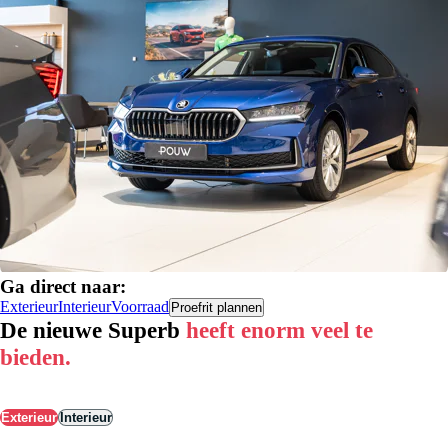
Ga direct naar:
Exterieur
Interieur
Voorraad
Proefrit plannen
De nieuwe Superb
heeft enorm veel te
bieden.
Exterieur
Interieur