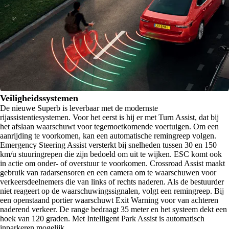
Veiligheidssystemen
De nieuwe Superb is leverbaar met de modernste
rijassistentiesystemen. Voor het eerst is hij er met Turn Assist, dat bij
het afslaan waarschuwt voor tegemoetkomende voertuigen. Om een
aanrijding te voorkomen, kan een automatische remingreep volgen.
Emergency Steering Assist versterkt bij snelheden tussen 30 en 150
km/u stuuringrepen die zijn bedoeld om uit te wijken. ESC komt ook
in actie om onder- of overstuur te voorkomen. Crossroad Assist maakt
gebruik van radarsensoren en een camera om te waarschuwen voor
verkeersdeelnemers die van links of rechts naderen. Als de bestuurder
niet reageert op de waarschuwingssignalen, volgt een remingreep. Bij
een openstaand portier waarschuwt Exit Warning voor van achteren
naderend verkeer. De range bedraagt 35 meter en het systeem dekt een
hoek van 120 graden. Met Intelligent Park Assist is automatisch
inparkeren mogelijk.