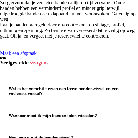
Zorg ervoor dat je versleten banden altijd op tijd vervangt. Oude
banden hebben een verminderd profiel en minder grip, terwijl
uitgedroogde banden een klapband kunnen veroorzaken. Ga veilig op
weg.
Laat je banden geregeld door ons controleren op slijtage, profiel,
uitlijning en spanning. Zo ben je ervan verzekerd dat je veilig op weg
gaat. Oh ja, en vergeet niet je reservewiel te controleren.
Maak een afspraak
help
Veelgestelde
vragen
.
Wat is het verschil tussen een losse bandenwissel en een
wielenset wissel?
Een wielensetwissel is het meest eenvoudig. Dan vervangen
wij de stalen of lichtmetalen velg voor een andere set velgen.
Bij een losse bandenwissel monteren wij de banden op de
Wanneer moet ik mijn banden laten wisselen?
bestaande velg. Dit kost ons iets meer werk.
Wij adviseren om in
maart
en
april
bij jouw vestiging langs
te komen voor de zomerbandenwissel. In
oktober
of
november
is het weer tijd voor winterbanden.
Hoe lang duurt de bandenwissel?