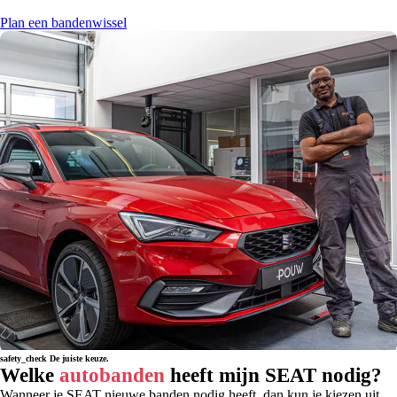
Plan een bandenwissel
safety_check
De juiste keuze.
Welke
autobanden
heeft mijn SEAT nodig?
Wanneer je SEAT nieuwe banden nodig heeft, dan kun je kiezen uit