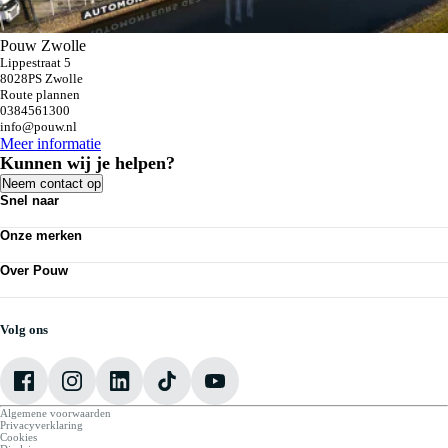
Pouw Zwolle
Lippestraat 5
8028PS Zwolle
Route plannen
0384561300
info@pouw.nl
Meer informatie
Kunnen wij je helpen?
Neem contact op
Snel naar
Personenauto's
Onze merken
Bedrijfswagens
Werkplaatsafspraak maken
Volkswagen
Acties
Over Pouw
Audi
Nieuws
SEAT
Over Pouw
Vestigingen
Škoda
Contact vestiging
CUPRA
Vacatures
Volg ons
VW Bedrijfswagens
Mijn Pouw
Algemene voorwaarden
Privacyverklaring
Cookies