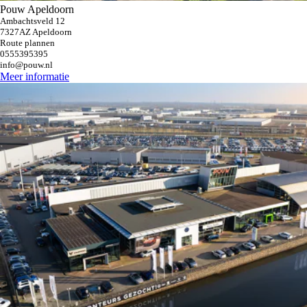
Pouw Apeldoorn
Ambachtsveld 12
7327AZ Apeldoorn
Route plannen
0555395395
info@pouw.nl
Meer informatie