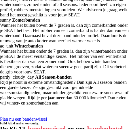
winterbanden, zomerbanden of all seasons. Ieder soort heeft z'n eigen
profiel, rubbersamenstelling en voordelen. We adviseren je graag welk
band het meest geschikt is voor jouw SEAT.
sunny
Zomerbanden
Wanneer het buiten boven de 7 graden is, dan zijn zomerbanden onder
je SEAT het best. Het rubber van een zomerband is harder dan van een
winterband. Daarnaast bevat deze band minder profiel. Daardoor is de
remweg van je auto korter wanneer het warmer weer is.
ac_unit
Winterbanden
Wanneer het buiten onder de 7 graden is, dan zijn winterbanden onder
je SEAT de meest verstandige keuze.. Het rubber van een winterband
is flexibeler dan van een zomerband. Ook hebben winterbanden
diepere groeven, zodat water en sneeuw geen partij zijn. Dit verbetert
de grip voor jouw SEAT.
partly_cloudy_day
All Season-banden
Rijd je nooit in extreme omstandigheden? Dan zijn All season-banden
een goede keuze. Ze zijn geschikt voor gemiddelde
weersomstandigheden, maar minder geschikt voor zware sneeuwval of
gladde wegen. Rijd je per jaar meer dan 30.000 kilometer? Dan raden
wij winter- en zomerbanden aan.
Plan nu een bandenwissel
build
Altijd snel en eenvoudig.
De SEAT
bandenwissel
en ons
bandenhotel
.