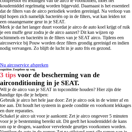
compressor en leidingen van de airco te voorkomen, moet het
koudemiddel regelmatig worden bijgevuld. Daarnaast is het essentieel
dat de filters van de airco periodiek worden gereinigd. Na verloop van
tijd hopen zich namelijk bacteriën op in de filters, wat kan leiden tot
een onaangename geur in je SEAT.
Merk je dat het langer duurt voordat je airco de auto koel krijgt of ruik
je een muffe geur zodra je de airco aanzet? Dit kan wijzen op
schimmels en bacteriën in de filters van je SEAT airco. Tijdens een
aircoservice bij Pouw worden deze filters grondig gereinigd en indien
nodig vervangen. Zo blijft de lucht in je auto fris en gezond.
Nu aircoservice afspreken
cognition
Zorgeloos op weg.
3 tips
voor de bescherming van de
airconditioning in je SEAT.
Wil je de airco van je SEAT in topconditie houden? Hier zijn drie
handige tips die je helpen:
Gebruik je airco het hele jaar door: Zet je airco ook in de winter af en
toe aan. Dit houdt het systeem in goede conditie en voorkomt lekkages
en dure reparaties.
Schakel je airco uit voor je aankomt: Zet je airco ongeveer 5 minuten
voor je je bestemming bereikt uit. Dit geeft het koudemiddel de kans
om op te drogen, waardoor vervelende geurtjes voorkomen worden.
Ventileer de auto in de zomer: Zet na stilstand eerst alle ramen van je