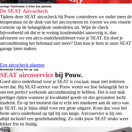
savings
Voorkomen is beter dan genezen.
De SEAT Aircocheck
Tijdens deze SEAT aircocheck bij Pouw controleren we onder meer de
temperatuur en de druk van het aircosysteem en voeren we een visuele
controle op de belangrijkste onderdelen uit. Wijst de check
bijvoorbeeld uit dat er te weinig koudemiddel aanwezig is, dan
adviseren we een airco-onderhoudsbeurt voor je SEAT. En doet je
airconditioning het helemaal niet meer? Dan kun je hem in onze SEAT
garage laten maken.
Een aircocheck plannen
thermostat
Lekker fris op weg.
SEAT aircoservice
bij Pouw.
Goed airco onderhoud voor je SEAT is cruciaal, maar niet iedereen
weet dat. Bij SEAT-service van Pouw weten we hoe belangrijk het is
om een perfect werkende airconditioning te hebben. Het is een stuk
prettiger rijden wanneer je kwalitatief goede en dus gezondere lucht
inademt. En op het moment dat er echt iets mankeert aan de airco van
je SEAT, sta je bijna altijd voor een grote uitgave. Kom dus voor het
beste airco-onderhoud op tijd bij ons langs. Aircoservice is bij ons
altijd inclusief een geurbehandeling. Zo ruikt jouw SEAT straks weer
lekker fris en fruitig.