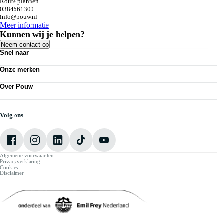
Route plannen
0384561300
info@pouw.nl
Meer informatie
Kunnen wij je helpen?
Neem contact op
Snel naar
Personenauto's
Onze merken
Bedrijfswagens
Werkplaatsafspraak maken
Volkswagen
Acties
Over Pouw
Audi
Nieuws
SEAT
Over Pouw
Vestigingen
Škoda
Contact vestiging
CUPRA
Vacatures
Volg ons
VW Bedrijfswagens
Mijn Pouw
Algemene voorwaarden
Privacyverklaring
Cookies
Disclaimer