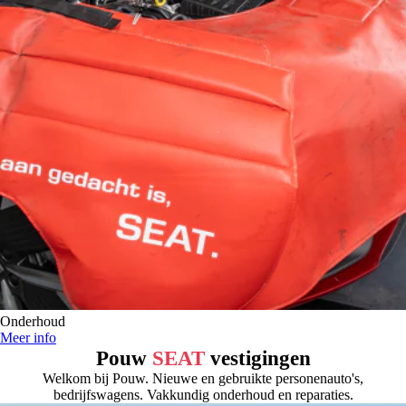
Onderhoud
Meer info
Pouw
SEAT
vestigingen
Welkom bij Pouw. Nieuwe en gebruikte personenauto's,
bedrijfswagens. Vakkundig onderhoud en reparaties.