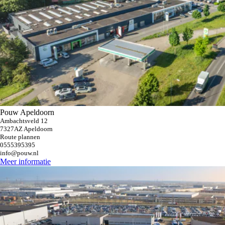
Pouw Apeldoorn
Ambachtsveld 12
7327AZ Apeldoorn
Route plannen
0555395395
info@pouw.nl
Meer informatie