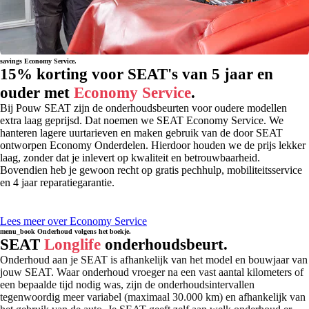
savings
Economy Service.
15% korting voor SEAT's van 5 jaar en
ouder met
Economy Service
.
Bij Pouw SEAT zijn de onderhoudsbeurten voor oudere modellen
extra laag geprijsd. Dat noemen we SEAT Economy Service. We
hanteren lagere uurtarieven en maken gebruik van de door SEAT
ontworpen Economy Onderdelen. Hierdoor houden we de prijs lekker
laag, zonder dat je inlevert op kwaliteit en betrouwbaarheid.
Bovendien heb je gewoon recht op gratis pechhulp, mobiliteitsservice
en 4 jaar reparatiegarantie.
Lees meer over Economy Service
menu_book
Onderhoud volgens het boekje.
SEAT
Longlife
onderhoudsbeurt.
Onderhoud aan je SEAT is afhankelijk van het model en bouwjaar van
jouw SEAT. Waar onderhoud vroeger na een vast aantal kilometers of
een bepaalde tijd nodig was, zijn de onderhoudsintervallen
tegenwoordig meer variabel (maximaal 30.000 km) en afhankelijk van