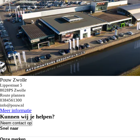
Pouw Zwolle
Lippestraat 5
8028PS Zwolle
Route plannen
0384561300
info@pouw.nl
Meer informatie
Kunnen wij je helpen?
Neem contact op
Snel naar
Personenauto's
Onze merken
Bedrijfswagens