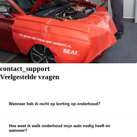
contact_support
Veelgestelde vragen
Wanneer heb ik recht op korting op onderhoud?
Is jouw auto 5 jaar of ouder? Grote kans dat jouw
onderhoudsbeurt ook profiteert van Economy Service of Audi
Lifetime Service. Hierdoor zijn de onderhoudskosten extra
Hoe weet ik welk onderhoud mijn auto nodig heeft en
laag. Bij het maken van een werkplaatsafspraak, wordt deze
wanneer?
korting automatisch toegepast.