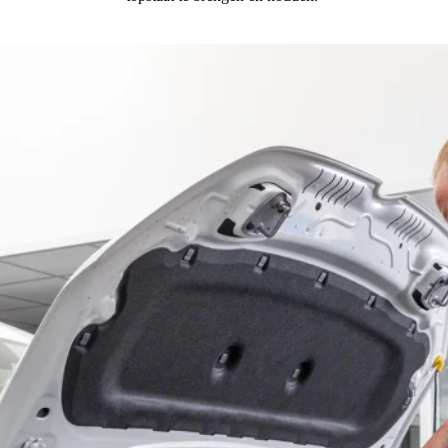
profiel. Daardoor is de remweg van jouw auto korter onder
zomerse omstandigheden.
Winterbanden
Wanneer het buiten
onder de 7 graden
is, dan presteren
winterbanden het best. Het rubber van een winterband is
flexibeler dan van een zomerband. Ook hebben winterbanden
diepere groeven, zodat water en sneeuw makkelijk afgevoerd
worden. Dit verbetert de grip van jouw auto.
All Season-banden
Rij je met jouw auto
nooit in extreme omstandigheden
? Dan
zijn All Season-banden een goede keuze. Het is dan wel
belangrijk dat je niet meer dan 20.000 kilometer per jaar rijdt
en niet op wintersport gaat. Deze banden zijn namelijk
geschikt voor gemiddelde omstandigheden, maar niet voor
gladde wegen en sneeuwval.