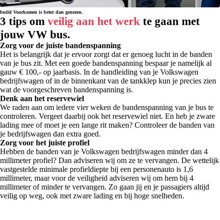
build
Voorkomen is beter dan genezen.
3 tips om
veilig aan het werk
te gaan met
jouw VW bus
.
Zorg voor de juiste bandenspanning
Het is belangrijk dat je ervoor zorgt dat er genoeg lucht in de banden
van je bus zit. Met een goede bandenspanning bespaar je namelijk al
gauw € 100,- op jaarbasis. In de handleiding van je Volkswagen
bedrijfswagen of in de binnenkant van de tankklep kun je precies zien
wat de voorgeschreven bandenspanning is.
Denk aan het reservewiel
We raden aan om iedere vier weken de bandenspanning van je bus te
controleren. Vergeet daarbij ook het reservewiel niet. En heb je zware
lading mee of moet je een lange rit maken? Controleer de banden van
je bedrijfswagen dan extra goed.
Zorg voor het juiste profiel
Hebben de banden van je Volkswagen bedrijfswagen minder dan 4
millimeter profiel? Dan adviseren wij om ze te vervangen. De wettelijk
vastgestelde minimale profieldiepte bij een personenauto is 1,6
millimeter, maar voor de veiligheid adviseren wij om hem bij 4
millimeter of minder te vervangen. Zo gaan jij en je passagiers altijd
veilig op weg, ook met zware lading en bij hoge snelheden.