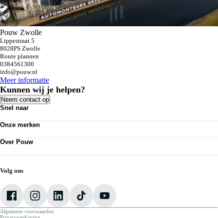
Pouw Zwolle
Lippestraat 5
8028PS Zwolle
Route plannen
0384561300
info@pouw.nl
Meer informatie
Kunnen wij je helpen?
Neem contact op
Snel naar
Personenauto's
Onze merken
Bedrijfswagens
Werkplaatsafspraak maken
Volkswagen
Acties
Over Pouw
Audi
Nieuws
SEAT
Over Pouw
Vestigingen
Škoda
Contact vestiging
CUPRA
Vacatures
Volg ons
VW Bedrijfswagens
Mijn Pouw
Algemene voorwaarden
Privacyverklaring