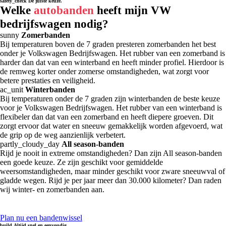
safety_check
De juiste keuze.
Welke
autobanden
heeft mijn VW
bedrijfswagen nodig?
sunny
Zomerbanden
Bij temperaturen boven de 7 graden presteren zomerbanden het best
onder je Volkswagen Bedrijfswagen. Het rubber van een zomerband is
harder dan dat van een winterband en heeft minder profiel. Hierdoor is
de remweg korter onder zomerse omstandigheden, wat zorgt voor
betere prestaties en veiligheid.
ac_unit
Winterbanden
Bij temperaturen onder de 7 graden zijn winterbanden de beste keuze
voor je Volkswagen Bedrijfswagen. Het rubber van een winterband is
flexibeler dan dat van een zomerband en heeft diepere groeven. Dit
zorgt ervoor dat water en sneeuw gemakkelijk worden afgevoerd, wat
de grip op de weg aanzienlijk verbetert.
partly_cloudy_day
All season-banden
Rijd je nooit in extreme omstandigheden? Dan zijn All season-banden
een goede keuze. Ze zijn geschikt voor gemiddelde
weersomstandigheden, maar minder geschikt voor zware sneeuwval of
gladde wegen. Rijd je per jaar meer dan 30.000 kilometer? Dan raden
wij winter- en zomerbanden aan.
Plan nu een bandenwissel
build
Altijd snel en eenvoudig.