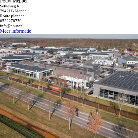
Pouw Meppel
Setheweg 6
7942LB Meppel
Route plannen
0522278750
info@pouw.nl
Meer informatie