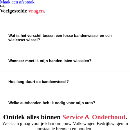
Maak een afspraak
help
Veelgestelde
vragen
.
Wat is het verschil tussen een losse bandenwissel en een
wielenset wissel?
Een wielensetwissel is het meest eenvoudig. Dan vervangen
wij de stalen of lichtmetalen velg voor een andere set velgen.
Bij een losse bandenwissel monteren wij de banden op de
Wanneer moet ik mijn banden laten wisselen?
bestaande velg. Dit kost ons iets meer werk.
Wij adviseren om in
maart
en
april
bij jouw vestiging langs
te komen voor de zomerbandenwissel. In
oktober
of
november
is het weer tijd voor winterbanden.
Hoe lang duurt de bandenwissel?
Een bandenwissel is bij ons zo gepiept. Je kunt er op
wachten. Binnen een uurtje staat auto meestal weer voor je
klaar.
Welke autobanden heb ik nodig voor mijn auto?
Zomerbanden
Wanneer het buiten
boven de 7 graden
is, dan presteren
Ontdek alles binnen
Service & Onderhoud
.
zomerbanden het best. Het rubber van een zomerband is
We staan graag voor je klaar om jouw Volkswagen Bedrijfswagen in
harder dan van een winterband. Bovendien bevat het minder
topstaat te brengen en houden.