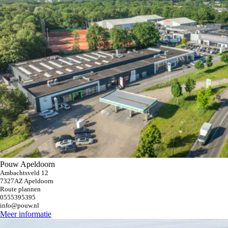
Pouw Apeldoorn
Ambachtsveld 12
7327AZ Apeldoorn
Route plannen
0555395395
info@pouw.nl
Meer informatie