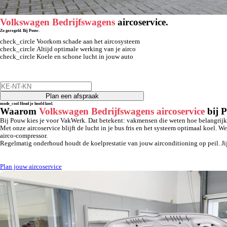
Volkswagen Bedrijfswagens
aircoservice.
Zo geregeld. Bij Pouw.
check_circle
Voorkom schade aan het aircosysteem
check_circle
Altijd optimale werking van je airco
apps
Ga deze zomer fris en veilig aan het werk
check_circle
Koele en schone lucht in jouw auto
Plan een afspraak
mode_cool
Houd je hoofd koel.
Waarom
Volkswagen Bedrijfswagens aircoservice
bij 
Bij Pouw kies je voor VakWerk. Dat betekent: vakmensen die weten hoe belangrijk
Met onze aircoservice blijft de lucht in je bus fris en het systeem optimaal koel.
airco-compressor.
Regelmatig onderhoud houdt de koelprestatie van jouw airconditioning op peil. Jij r
Plan jouw aircoservice