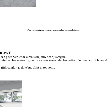
Plan eenvoudig je aircoservice in onze online werkplaatsplanner
Pouw?
 een goed werkende airco is in jouw bedrijfswagen.
 We reinigen het systeem grondig en voorkomen dat bacteriën of schimmels zich neste
ijdt comfortabel, je bus blijft in topvorm.