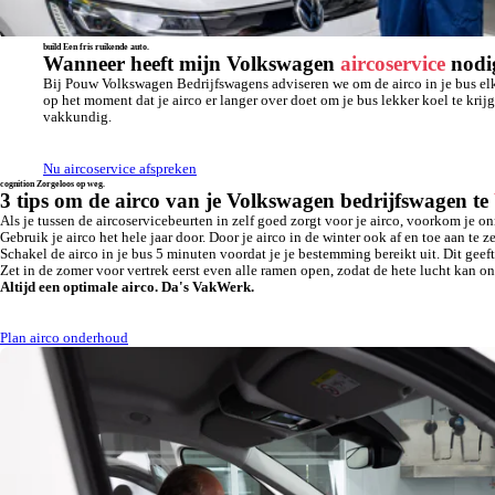
build
Een fris ruikende auto.
Wanneer heeft mijn Volkswagen
aircoservice
nodi
Bij Pouw Volkswagen Bedrijfswagens adviseren we om de airco in je bus elke 
op het moment dat je airco er langer over doet om je bus lekker koel te krij
vakkundig.
Nu aircoservice afspreken
cognition
Zorgeloos op weg.
3 tips om de airco van je Volkswagen bedrijfswagen te
Als je tussen de aircoservicebeurten in zelf goed zorgt voor je airco, voorkom je o
Gebruik je airco het hele jaar door. Door je airco in de winter ook af en toe aan te
Schakel de airco in je bus 5 minuten voordat je je bestemming bereikt uit. Dit gee
Zet in de zomer voor vertrek eerst even alle ramen open, zodat de hete lucht kan on
Altijd een optimale airco. Da's VakWerk.
Plan airco onderhoud