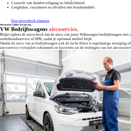
Controle van drukbeveiliging en lekdichtheid.
Leeghalen, vacumeren en afvullen met koudemiddel.
Een aircocheck plannen
thermostat
Lekker fris op weg.
VW Bedrijfswagens
aircoservice
.
Blijkt tijdens de aircocheck dat de airco van jouw Volkswagen bedrijfswagen niet 
onderhoudsservice of APK, zodat je optimaal mobiel blijft.
Omdat de airco van je bedrijfswagen ook de lucht filtert is regelmatige reiniging 
aircoservice verwijdert schimmels en bacteriën uit de leidingen van het aircosystee