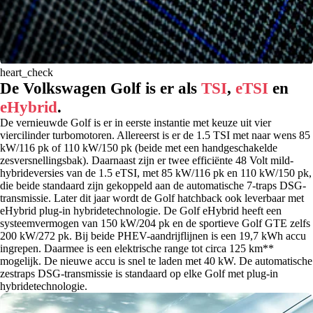
heart_check
De Volkswagen Golf is er als
TSI
,
eTSI
en
eHybrid
.
De vernieuwde Golf is er in eerste instantie met keuze uit vier
viercilinder turbomotoren. Allereerst is er de 1.5 TSI met naar wens 85
kW/116 pk of 110 kW/150 pk (beide met een handgeschakelde
zesversnellingsbak). Daarnaast zijn er twee efficiënte 48 Volt mild-
hybrideversies van de 1.5 eTSI, met 85 kW/116 pk en 110 kW/150 pk,
die beide standaard zijn gekoppeld aan de automatische 7-traps DSG-
transmissie. Later dit jaar wordt de Golf hatchback ook leverbaar met
eHybrid plug-in hybridetechnologie. De Golf eHybrid heeft een
systeemvermogen van 150 kW/204 pk en de sportieve Golf GTE zelfs
200 kW/272 pk. Bij beide PHEV-aandrijflijnen is een 19,7 kWh accu
ingrepen. Daarmee is een elektrische range tot circa 125 km**
mogelijk. De nieuwe accu is snel te laden met 40 kW. De automatische
zestraps DSG-transmissie is standaard op elke Golf met plug-in
hybridetechnologie.