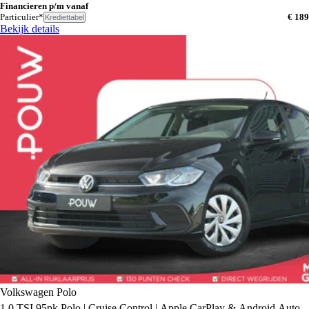
Financieren p/m vanaf
Particulier*
€ 189
Krediettabel
Bekijk details
Volkswagen Polo
1.0 TSI 95pk Polo | Cruise Control | Apple CarPlay & Android Auto