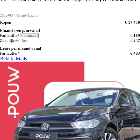
2022
63.442 km
Benzine
Kopen
€ 17.450
Financieren p/m vanaf
Particulier*
€ 189
Krediettabel
Zakelijk
€ 247
excl. btw
Lease per maand vanaf
Particulier*
€ 403
Bekijk details