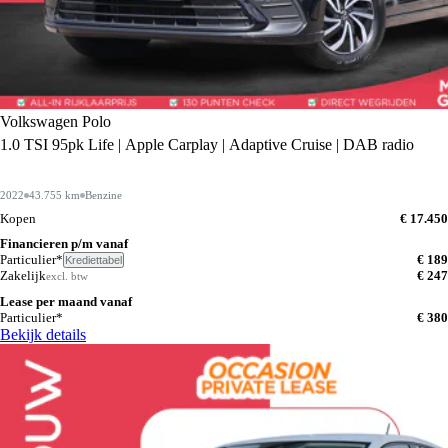
Volkswagen Polo
1.0 TSI 95pk Life | Apple Carplay | Adaptive Cruise | DAB radio
2022
43.755 km
Benzine
Kopen
€ 17.450
Financieren p/m vanaf
Particulier*
€ 189
Krediettabel
Zakelijk
€ 247
excl. btw
Lease per maand vanaf
Particulier*
€ 380
Bekijk details