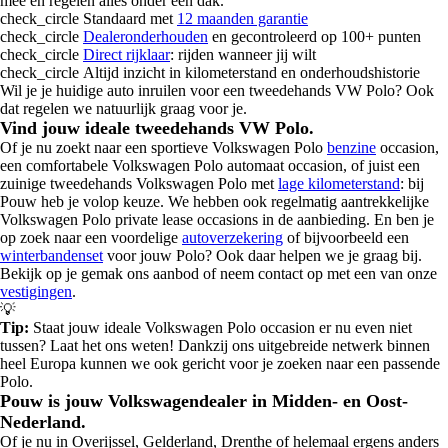
mee en regelen alles onder één dak.
check_circle
Standaard met
12 maanden garantie
check_circle
Dealeronderhouden
en gecontroleerd op 100+ punten
check_circle
Direct rijklaar
: rijden wanneer jij wilt
check_circle
Altijd inzicht in kilometerstand en onderhoudshistorie
Wil je je huidige auto inruilen voor een tweedehands VW Polo? Ook
dat regelen we natuurlijk graag voor je.
Vind jouw ideale tweedehands VW Polo.
Of je nu zoekt naar een sportieve Volkswagen Polo
benzine
occasion,
een comfortabele Volkswagen Polo automaat occasion, of juist een
zuinige tweedehands Volkswagen Polo met
lage kilometerstand
: bij
Pouw heb je volop keuze. We hebben ook regelmatig aantrekkelijke
Volkswagen Polo private lease occasions in de aanbieding. En ben je
op zoek naar een voordelige
autoverzekering
of bijvoorbeeld een
winterbandenset
voor jouw Polo? Ook daar helpen we je graag bij.
Bekijk op je gemak ons aanbod of neem contact op met een van onze
vestigingen
.
💡
Tip:
Staat jouw ideale Volkswagen Polo occasion er nu even niet
tussen? Laat het ons weten! Dankzij ons uitgebreide netwerk binnen
heel Europa kunnen we ook gericht voor je zoeken naar een passende
Polo.
Pouw is jouw Volkswagendealer in Midden- en Oost-
Nederland.
Of je nu in Overijssel, Gelderland, Drenthe of helemaal ergens anders