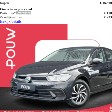
Kopen
€ 16.500
Financieren p/m vanaf
Particulier*
€ 178
Krediettabel
Zakelijk
€ 233
excl. btw
Bekijk details