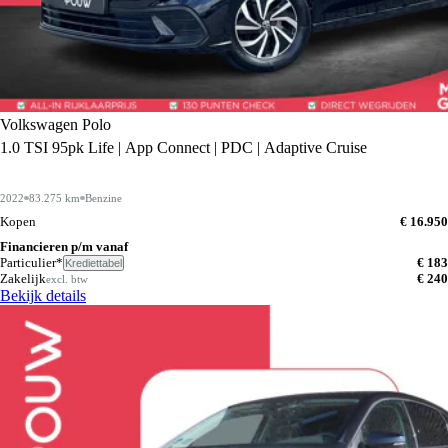
Volkswagen Polo
1.0 TSI 95pk Life | App Connect | PDC | Adaptive Cruise
2022
83.275 km
Benzine
Kopen
€ 16.950
Financieren p/m vanaf
Particulier*
€ 183
Krediettabel
Zakelijk
€ 240
excl. btw
Bekijk details