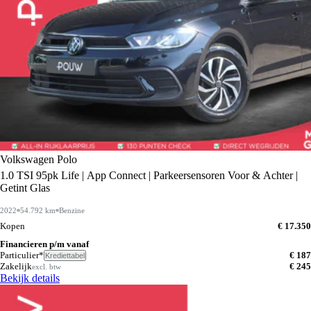
Volkswagen Polo
1.0 TSI 95pk Life | App Connect | Parkeersensoren Voor & Achter |
Getint Glas
2022
54.792 km
Benzine
Kopen
€ 17.350
Financieren p/m vanaf
Particulier*
€ 187
Krediettabel
Zakelijk
€ 245
excl. btw
Bekijk details