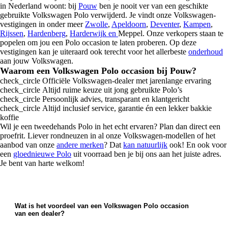
in Nederland woont: bij
Pouw
ben je nooit ver van een geschikte
gebruikte Volkswagen Polo verwijderd. Je vindt onze Volkswagen-
vestigingen in onder meer
Zwolle
,
Apeldoorn
,
Deventer
,
Kampen
,
Rijssen
,
Hardenberg
,
Harderwijk en
Meppel. Onze verkopers staan te
popelen om jou een Polo occasion te laten proberen. Op deze
vestigingen kan je uiteraard ook terecht voor het allerbeste
onderhoud
aan jouw Volkswagen.
Waarom een Volkswagen Polo occasion bij Pouw?
check_circle
Officiële Volkswagen-dealer met jarenlange ervaring
check_circle
Altijd ruime keuze uit jong gebruikte Polo’s
check_circle
Persoonlijk advies, transparant en klantgericht
check_circle
Altijd inclusief service, garantie én een lekker bakkie
koffie
Wil je een tweedehands Polo in het echt ervaren? Plan dan direct een
proefrit. Liever rondneuzen in al onze Volkswagen-modellen of het
aanbod van onze
andere merken
? Dat
kan natuurlijk
ook! En ook voor
een
gloednieuwe Polo
uit voorraad ben je bij ons aan het juiste adres.
Je bent van harte welkom!
Wat is het voordeel van een Volkswagen Polo occasion
van een dealer?
Bij Pouw koop je een gebruikte Volkswagen Polo met