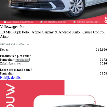
Volkswagen Polo
1.0 MPI 80pk Polo | Apple Carplay & Android Auto | Cruise Control |
Airco
2022
26.536 km
Benzine
Kopen
€ 15.950
Financieren p/m vanaf
Particulier*
€ 172
Krediettabel
Zakelijk
€ 226
excl. btw
Lease per maand vanaf
Particulier*
€ 358
Bekijk details