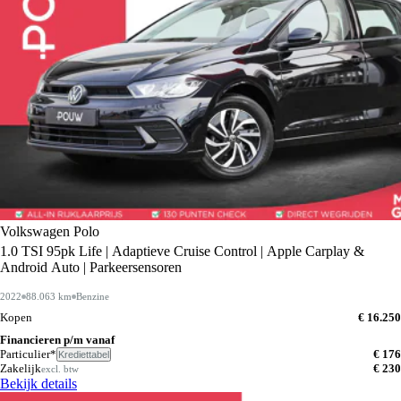
Volkswagen Polo
1.0 TSI 95pk Life | Adaptieve Cruise Control | Apple Carplay &
Android Auto | Parkeersensoren
2022
88.063 km
Benzine
Kopen
€ 16.250
Financieren p/m vanaf
Particulier*
€ 176
Krediettabel
Zakelijk
€ 230
excl. btw
Bekijk details