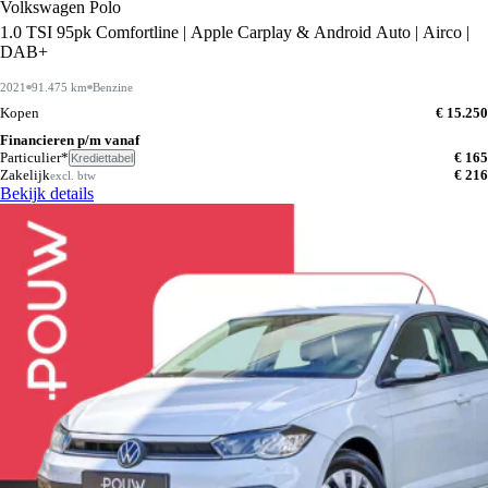
Volkswagen Polo
1.0 TSI 95pk Comfortline | Apple Carplay & Android Auto | Airco |
DAB+
2021
91.475 km
Benzine
Kopen
€ 15.250
Financieren p/m vanaf
Particulier*
€ 165
Krediettabel
Zakelijk
€ 216
excl. btw
Bekijk details