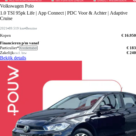
Volkswagen Polo
1.0 TSI 95pk Life | App Connect | PDC Voor & Achter | Adaptive
Cruise
2021
89.519 km
Benzine
Kopen
€ 16.950
Financieren p/m vanaf
Particulier*
€ 183
Krediettabel
Zakelijk
€ 240
excl. btw
Bekijk details