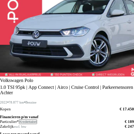
Volkswagen Polo
1.0 TSI 95pk | App Connect | Airco | Cruise Control | Parkeersensoren
Achter
2022
78.877 km
Benzine
Kopen
€ 17.450
Financieren p/m vanaf
Particulier*
€ 189
Krediettabel
Zakelijk
€ 247
excl. btw
Lease per maand vanaf