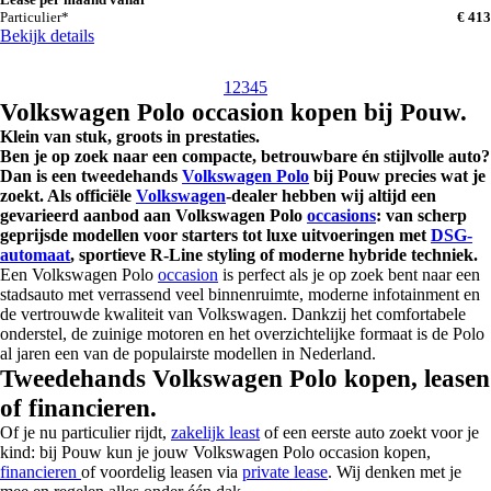
Particulier*
€ 413
Bekijk details
1
2
3
4
5
Volkswagen Polo occasion kopen bij Pouw.
Klein van stuk, groots in prestaties.
Ben je op zoek naar een compacte, betrouwbare én stijlvolle auto?
Dan is een tweedehands
Volkswagen Polo
bij Pouw precies wat je
zoekt. Als officiële
Volkswagen
-dealer hebben wij altijd een
gevarieerd aanbod aan Volkswagen Polo
occasions
: van scherp
geprijsde modellen voor starters tot luxe uitvoeringen met
DSG-
automaat
, sportieve R-Line styling of moderne hybride techniek.
Een Volkswagen Polo
occasion
is perfect als je op zoek bent naar een
stadsauto met verrassend veel binnenruimte, moderne infotainment en
de vertrouwde kwaliteit van Volkswagen. Dankzij het comfortabele
onderstel, de zuinige motoren en het overzichtelijke formaat is de Polo
al jaren een van de populairste modellen in Nederland.
Tweedehands Volkswagen Polo kopen, leasen
of financieren.
Of je nu particulier rijdt,
zakelijk least
of een eerste auto zoekt voor je
kind: bij Pouw kun je jouw Volkswagen Polo occasion kopen,
financieren
of voordelig leasen via
private lease
. Wij denken met je