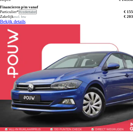
Financieren p/m vanaf
Particulier*
€ 155
Krediettabel
Zakelijk
€ 203
excl. btw
Bekijk details