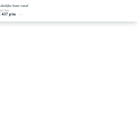
akelijke lease vanaf
xcl. btw
€ 437 p/m