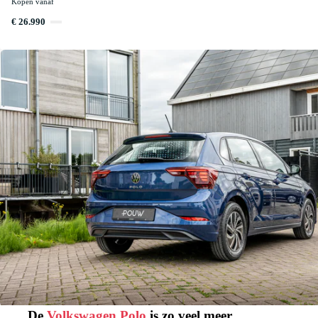
Kopen vanaf
€ 26.990
Private lease de Polo extra scherp.
apps
Alles voor jouw zorgeloze zomer.
De
Volkswagen Polo
is zo veel meer.