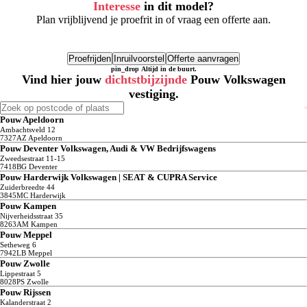
Interesse
in dit model?
Plan vrijblijvend je proefrit in of vraag een offerte aan.
Proefrijden
Inruilvoorstel
Offerte aanvragen
pin_drop
Altijd in de buurt.
Vind hier jouw
dichtstbijzijnde
Pouw Volkswagen
vestiging.
Pouw Apeldoorn
Ambachtsveld
12
7327AZ
Apeldoorn
Pouw Deventer Volkswagen, Audi & VW Bedrijfswagens
Zweedsestraat
11-15
7418BG
Deventer
Pouw Harderwijk Volkswagen | SEAT & CUPRA Service
Zuiderbreedte
44
3845MC
Harderwijk
Pouw Kampen
Nijverheidsstraat
35
8263AM
Kampen
Pouw Meppel
Setheweg
6
7942LB
Meppel
Pouw Zwolle
Lippestraat
5
8028PS
Zwolle
Pouw Rijssen
Kalanderstraat
2