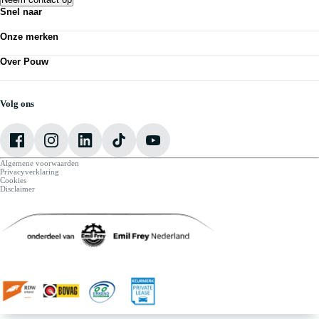
Snel naar
Acties
Onze merken
Bedrijfswagens
Personenauto's
Volkswagen
Kennisbank
Over Pouw
Audi
Nieuws
SEAT
Over Pouw
Vestigingen
Škoda
Contact vestiging
Werkplaatsafspraak maken
CUPRA
Vacatures
Volg ons
VW Bedrijfswagens
Mijn Pouw
Algemene voorwaarden
Privacyverklaring
Cookies
Disclaimer