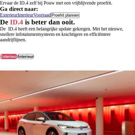
Ervaar de ID.4 zelf bij Pouw met een vrijblijvende proefrit.
Ga direct naar:
Exterieur
Interieur
Voorraad
Proefrit plannen
De
ID.4
is beter dan ooit.
De ID.4 heeft een belangrijke update gekregen. Met het nieuwe,
snellere infotainmentsysteem en krachtigere en efficiëntere
aandrijflijnen.
Exterieur
Interieur