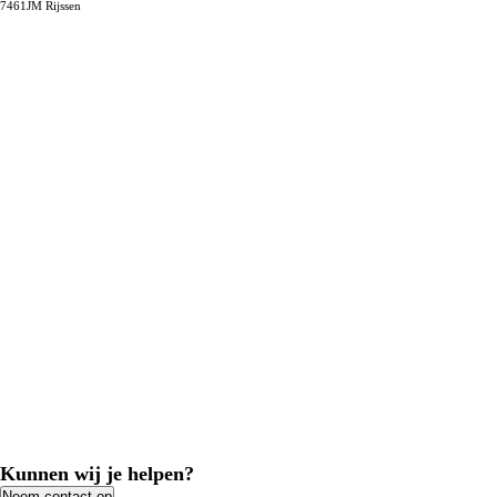
7461JM
Rijssen
Kunnen wij je helpen?
Neem contact op