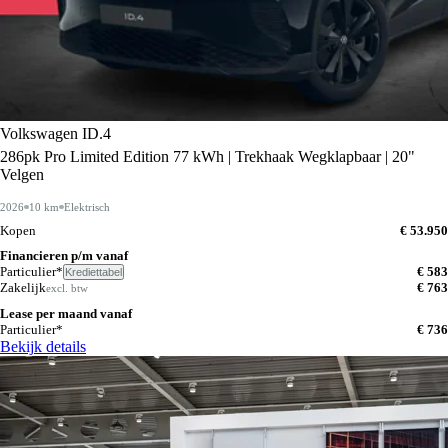
Volkswagen ID.4
286pk Pro Limited Edition 77 kWh | Trekhaak Wegklapbaar | 20"
Velgen
2026
10 km
Elektrisch
Kopen
€ 53.950
Financieren p/m vanaf
Particulier*
€ 583
Krediettabel
Zakelijk
€ 763
excl. btw
Lease per maand vanaf
Particulier*
€ 736
Bekijk details