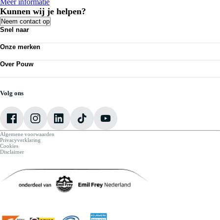
Meer informatie
Kunnen wij je helpen?
Neem contact op
Snel naar
Acties
Onze merken
Bedrijfswagens
Personenauto's
Volkswagen
Kennisbank
Over Pouw
Audi
Nieuws
SEAT
Over Pouw
Vestigingen
Škoda
Contact vestiging
Werkplaatsafspraak maken
CUPRA
Vacatures
Volg ons
VW Bedrijfswagens
Mijn Pouw
Algemene voorwaarden
Privacyverklaring
Cookies
Disclaimer