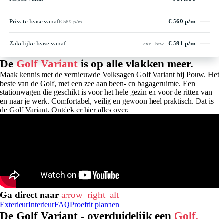
Private lease vanaf
€ 569 p/m
€ 589 p/m
Zakelijke lease vanaf
€ 591 p/m
excl. btw
De
Golf Variant
is op alle vlakken meer.
Maak kennis met de vernieuwde Volksagen Golf Variant bij Pouw. Het
beste van de Golf, met een zee aan been- en bagageruimte. Een
stationwagen die geschikt is voor het hele gezin en voor de ritten van
en naar je werk. Comfortabel, veilig en gewoon heel praktisch. Dat is
de Golf Variant. Ontdek er hier alles over.
Ga direct naar
arrow_right_alt
Exterieur
Interieur
FAQ
Proefrit plannen
De Golf Variant - overduidelijk een
Golf.