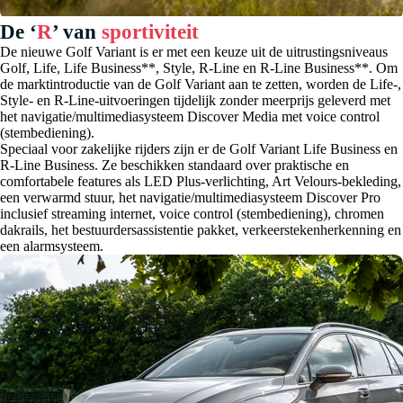
De ‘
R
’ van
sportiviteit
De nieuwe Golf Variant is er met een keuze uit de uitrustingsniveaus
Golf, Life, Life Business**, Style, R-Line en R-Line Business**. Om
de marktintroductie van de Golf Variant aan te zetten, worden de Life-,
Style- en R-Line-uitvoeringen tijdelijk zonder meerprijs geleverd met
het navigatie/multimediasysteem Discover Media met voice control
(stembediening).
Speciaal voor zakelijke rijders zijn er de Golf Variant Life Business en
R-Line Business. Ze beschikken standaard over praktische en
comfortabele features als LED Plus-verlichting, Art Velours-bekleding,
een verwarmd stuur, het navigatie/multimediasysteem Discover Pro
inclusief streaming internet, voice control (stembediening), chromen
dakrails, het bestuurdersassistentie pakket, verkeerstekenherkenning en
een alarmsysteem.