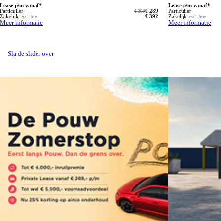
Lease p/m vanaf*
Lease p/m vanaf*
Particulier
€ 289
Particulier
€ 299
Zakelijk
€ 392
Zakelijk
excl. btw
excl. btw
Meer informatie
Meer informatie
Sla de slider over