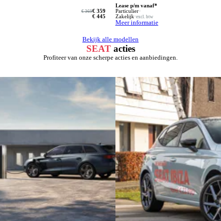
Lease p/m vanaf*
€ 359
Particulier
€ 369
€ 445
Zakelijk
excl. btw
Meer informatie
Bekijk alle modellen
SEAT
acties
Profiteer van onze scherpe acties en aanbiedingen.