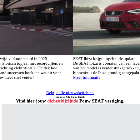
wijd verkooprecord in 2025.
SEAT Ibiza krijgt uitgebreide update
istorisch topjaar met recordcijfers en
De SEAT Ibiza is voorzien van een faceli
richting elektrificatie. Ontdek hoe
van het model is verder strakgetrokken,
and successen boekt en wat dit voor
binnenin is de Ibiza grondig aangepakt
uw. Lees snel verder!
Meer informatie
Bekijk alle nieuwsberichten
pin_drop
Altijd in de buurt.
Vind hier jouw
dichtstbijzijnde
Pouw SEAT vestiging.