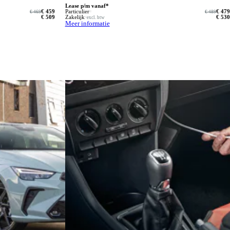
Lease p/m vanaf*
€ 459
Particulier
€ 479
€ 469
€ 489
€ 509
Zakelijk
€ 530
excl. btw
Meer informatie