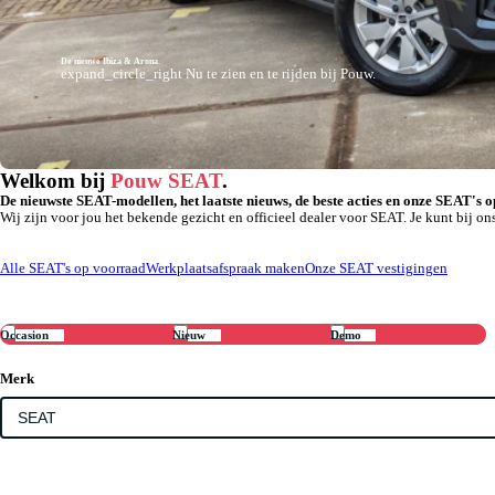
De nieuwe Ibiza & Arona.
expand_circle_right
Nu te zien en te rijden bij Pouw.
Welkom bij
Pouw SEAT
.
De nieuwste SEAT-modellen, het laatste nieuws, de beste acties en onze SEAT's o
Wij zijn voor jou het bekende gezicht en officieel dealer voor SEAT. Je kunt bij
Alle SEAT's op voorraad
Werkplaatsafspraak maken
Onze SEAT vestigingen
Occasion
Nieuw
Demo
Merk