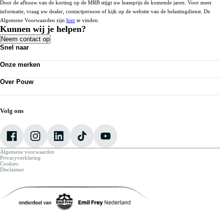
Door de afbouw van de korting op de MRB stijgt uw leaseprijs de komende jaren. Voor meer
informatie, vraag uw dealer, contactpersoon of kijk op de website van de belastingdienst. De
Algemene Voorwaarden zijn
hier
te vinden.
Kunnen wij je helpen?
Neem contact op
Snel naar
Personenauto's
Onze merken
Bedrijfswagens
Werkplaatsafspraak maken
Volkswagen
Acties
Over Pouw
Audi
Nieuws
SEAT
Over Pouw
Vestigingen
Škoda
Contact vestiging
CUPRA
Vacatures
Volg ons
VW Bedrijfswagens
Mijn Pouw
Algemene voorwaarden
Privacyverklaring
Cookies
Disclaimer