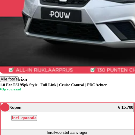
SEAT Ibiza
Alle foto's
1.0 EcoTSI 95pk Style | Full Link | Cruise Control | PDC Achter
Op voorraad
Kopen
€ 15.700
Incl. garantie
Inruilvoorstel aanvragen