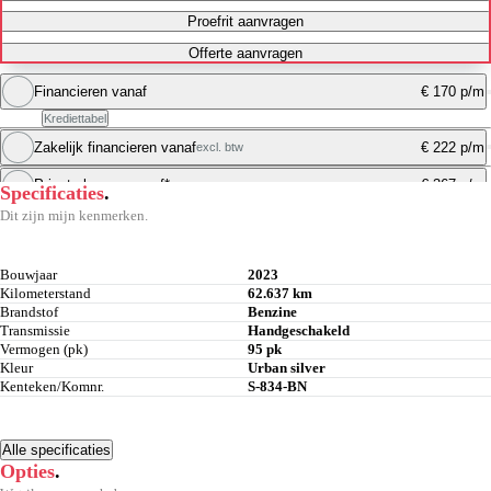
Proefrit aanvragen
Offerte aanvragen
Financieren vanaf
€ 170 p/m
Krediettabel
Zakelijk financieren vanaf
€ 222 p/m
excl. btw
Maandbedrag berekenen
Private leasen vanaf*
€ 367 p/m
Specificaties
.
Maandbedrag berekenen
Dit zijn mijn kenmerken.
Maandbedrag berekenen
Bouwjaar
2023
Kilometerstand
62.637 km
Brandstof
Benzine
Transmissie
Handgeschakeld
Vermogen (pk)
95 pk
Kleur
Urban silver
Kenteken/Komnr.
S-834-BN
Alle specificaties
Opties
.