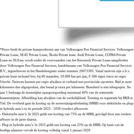
*Pouw biedt de private leaseproducten aan van Volkswagen Pon Financial Services. Volkswagen
Private Lease, SEAT Private Lease, Škoda Private lease. Audi Private Lease, CUPRA Private
Lease en XLEasy wordt onder de voorwaarden van het Keurmerk Private Lease aangeboden
door Volkswagen Pon Financial Services, handelsnaam van Volkswagen Pon Financial Services
B.V., ingeschreven in het Handelsregister onder nummer 20073305. Vanaf tarieven zijn o.b.v.
private lease inclusief btw, bij 60 maanden, 10.000 km per jaar, € 500 eigen risico en regio
Utrecht. Tarieven kunnen per regio afwijken in verband met provinciale opcenten. Rijd je meer
kilometers dan afgesproken, dan betaal je extra per kilometer. Brandstof is niet inbegrepen. Na
jaar 1 bedraagt de tussentijdse opzegvergoeding maximaal 40% van de resterende
leasetermijnen. Afbeelding kan afwijken van de werkelijkheid. Toetsing en registratie bij BKR te
Tiel. De overheid gaat de korting op de motorrijtuigenbelasting (MRB) voor elektrische en plug-
in hybride auto’s in de periode 2025 - 2030 (verder) afbouwen.
- Elektrische auto’s: In 2025 geldt een korting van 75% op de MRB, gevolgd door een verdere
afbouw in de jaren daarna.
- Plug-in hybride auto’s: In 2025 geldt een korting van 25% op de MRB, Op basis van de
huidige plannen vervalt de korting volledig vanaf 1 januari 2026.