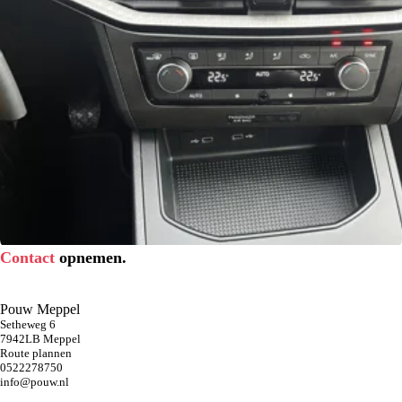
Contact
opnemen.
Pouw Meppel
Setheweg 6
7942LB Meppel
Route plannen
0522278750
info@pouw.nl
airco (automatisch)