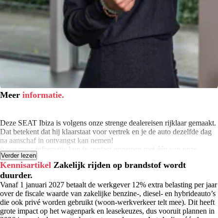
Meer
informatie.
Deze SEAT Ibiza is volgens onze strenge dealereisen rijklaar gemaakt.
Dat betekent dat hij klaarstaat voor vertrek en je de auto dezelfde dag
na aanschaf in ontvangst kan nemen!
(voor meer informatie kun je contact opnemen met één van onze
Verder lezen
verkoopadviseurs)
Kennisartikel
Zakelijk rijden op brandstof wordt
duurder.
Wij hebben je auto op 130 technische punten gecontroleerd. Moet de
onderhoudsbeurt plaatsvinden binnen 6 maanden of 10.000 kilometer
Vanaf 1 januari 2027 betaalt de werkgever 12% extra belasting per jaar
(afhankelijk van wat het eerst komt)? Dan hebben wij die alvast
over de fiscale waarde van zakelijke benzine-, diesel- en hybrideauto’s
uitgevoerd. De binnen- en buitenkant van de auto is professioneel
die ook privé worden gebruikt (woon-werkverkeer telt mee). Dit heeft
gereinigd en de auto heeft een volle tank brandstof / accu. Bovendien
grote impact op het wagenpark en leasekeuzes, dus vooruit plannen in