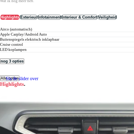
Wat ik nog meer heb.
Highlights
Exterieur
Infotainment
Interieur & Comfort
Veiligheid
airco (automatisch)
Apple Carplay/Android Auto
buitenspiegels elektrisch inklapbaar
cruise control
LED koplampen
nog 3 opties
Sla de slider over
Alle opties
Highlights
.