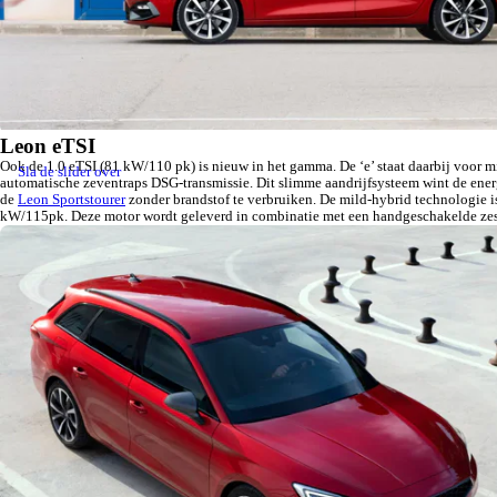
Leon eTSI
Ook de 1.0 eTSI (81 kW/110 pk) is nieuw in het gamma. De ‘e’ staat daarbij voor 
Sla de slider over
automatische zeventraps DSG-transmissie. Dit slimme aandrijfsysteem wint de energie
de
Leon Sportstourer
zonder brandstof te verbruiken. De mild-hybrid technologie is
kW/115pk. Deze motor wordt geleverd in combinatie met een handgeschakelde zes