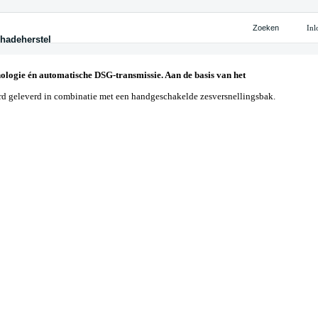
Zoeken
Inl
hadeherstel
ten
ijke oplossingen
eherstel
cieren
iteitskaart Shuttel
eherstel
tie nieuw
 leasen
chade
n
 huren
nologie én automatische DSG-transmissie. Aan de basis van het
palen
te leasen
ekeren
ard geleverd in combinatie met een handgeschakelde zesversnellingsbak.
ijke leasen