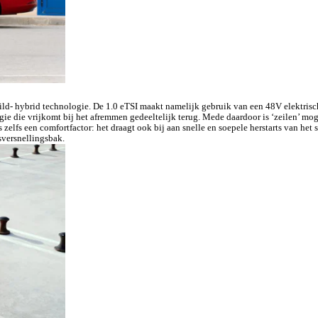
mild- hybrid technologie. De 1.0 eTSI maakt namelijk gebruik van een 48V elektri
 die vrijkomt bij het afremmen gedeeltelijk terug. Mede daardoor is ‘zeilen’ mogeli
 zelfs een comfortfactor: het draagt ook bij aan snelle en soepele herstarts van he
versnellingsbak.