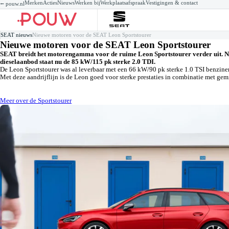
Merken
Acties
Nieuws
Werken bij
Werkplaatsafspraak
Vestigingen & contact
⭠ pouw.nl
SEAT voorraad
SEAT voorraad
SEAT Private lease
Zakelijke lease
Werkzaamheden
Mo
Za
Se
SEAT nieuws
Nieuwe motoren voor de SEAT Leon Sportstourer
Nieuw
Gebruikt
SEAT private lease acties
Acties
Werkplaatsafspraak maken
Ib
Te
Au
Nieuwe motoren voor de SEAT Leon Sportstourer
Demo's
Private lease een nieuwe SEAT
Voorraad
Onderhoudsbeurt
Le
Ba
Elektrisch
Private lease een gebruikte SEAT
Leasevormen
APK
Ar
Co
SEAT breidt het motorengamma voor de ruime Leon Sportstourer verder uit. Nieuw
Hybride
XLLease
Airco
At
Re
dieselaanbod staat nu de 85 kW/115 pk sterke 2.0 TDI.
Wagenparkbeheer
Banden
Ta
De
Checks
Al
Pe
De Leon Sportstourer was al leverbaar met een 66 kW/90 pk sterke 1.0 TSI benzine
Alle werkzaamheden
Ve
Met deze aandrijflijn is de Leon goed voor sterke prestaties in combinatie met gem
Ve
Meer over de Sportstourer