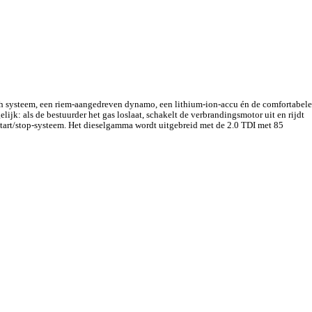
sch systeem, een riem-aangedreven dynamo, een lithium-ion-accu én de comfortabele
jk: als de bestuurder het gas loslaat, schakelt de verbrandingsmotor uit en rijdt
t start/stop-systeem. Het dieselgamma wordt uitgebreid met de 2.0 TDI met 85