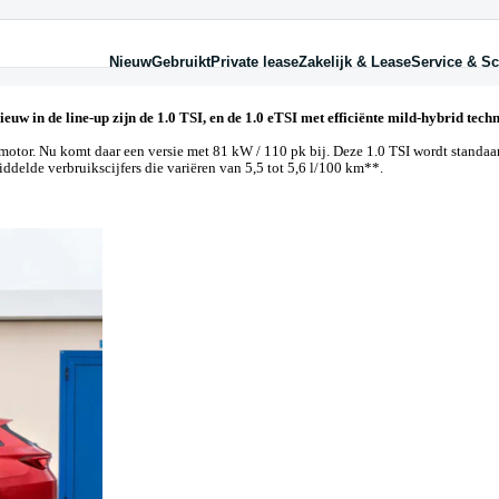
Nieuw
Gebruikt
Private lease
Zakelijk & Lease
Service & Sc
dellen
kelijk
rvice
Diensten
Over private lease
Diens
Zakel
Schad
iza
am Zakelijk
to huren
Financieren
Wat is private lease?
Finan
Mobil
Schad
on
ndenhotel
Huren
Hoeveel kan ik leasen?
Garan
Fiets
Ruits
ona
nnect
Laadpalen
Hure
Auto
 in de line-up zijn de 1.0 TSI, en de 1.0 eTSI met efficiënte mild-hybrid tech
eca
paratiegarantie
Occasiongarantie
Laad
rraco
 Onderdelendienst
Verzekeren
Priva
le SEAT modellen
chhulp
Verz
motor. Nu komt daar een versie met 81 kW / 110 pk bij. Deze 1.0 TSI wordt standa
rvangend vervoer
Zakel
iddelde verbruikscijfers die variëren van 5,5 tot 5,6 l/100 km**.
rzekering