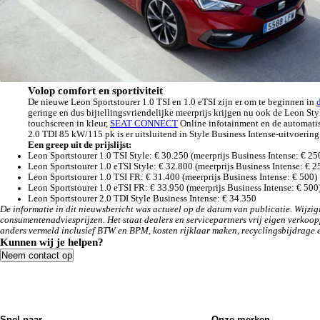
Volop comfort en sportiviteit
De nieuwe Leon Sportstourer 1.0 TSI en 1.0 eTSI zijn er om te beginnen in
geringe en dus bijtellingsvriendelijke meerprijs krijgen nu ook de Leon St
touchscreen in kleur,
SEAT CONNECT
Online infotainment en de automatis
2.0 TDI 85 kW/115 pk is er uitsluitend in Style Business Intense-uitvoering
Een greep uit de prijslijst:
Leon Sportstourer 1.0 TSI Style: € 30.250 (meerprijs Business Intense: € 25
Leon Sportstourer 1.0 eTSI Style: € 32.800 (meerprijs Business Intense: € 2
Leon Sportstourer 1.0 TSI FR: € 31.400 (meerprijs Business Intense: € 500)
Leon Sportstourer 1.0 eTSI FR: € 33.950 (meerprijs Business Intense: € 500
Leon Sportstourer 2.0 TDI Style Business Intense: € 34.350
De informatie in dit nieuwsbericht was actueel op de datum van publicatie. Wijzigi
consumentenadviesprijzen. Het staat dealers en servicepartners vrij eigen verkoop
anders vermeld inclusief BTW en BPM, kosten rijklaar maken, recyclingsbijdrage e
Kunnen wij je helpen?
Neem contact op
Snel naar
Onze merken