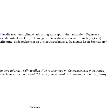
llen
, die met hun styling én uitrusting extra sportiviteit uitstralen. Tegen een
eer de Virtual Cockpit, het navigatie- en mediasysteem met 10 inch (25,4 cm)
verlichting, dodehoeksensor en uitstapwaarschuwing. De nieuwe Leon Sportstourer
f andere informatie zijn te allen tijde voorbehouden. Genoemde prijzen betreffen
rechten worden ontleend. * Alle prijzen vermeld in dit nieuwsbericht zijn, tenzij
Volg ons