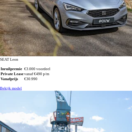
SEAT Leon
Inruilpremie
€3.000 voordeel
Private Lease
vanaf €490 p/m
Vanafprijs
€30.990
Bekijk model