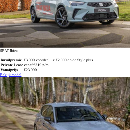
SEAT Ibiza
Inruilpremie
€3.000 voordeel --> €2.000 op de Style plus
Private Lease
vanaf €319 p/m
Vanafprijs
€23.990
Bekijk model