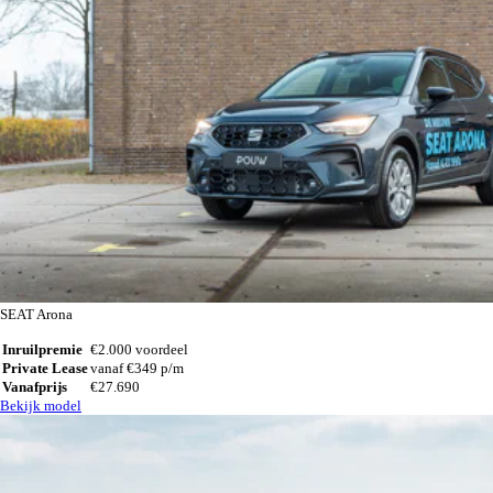
SEAT Arona
Inruilpremie
€2.000 voordeel
Private Lease
vanaf €349 p/m
Vanafprijs
€27.690
Bekijk model