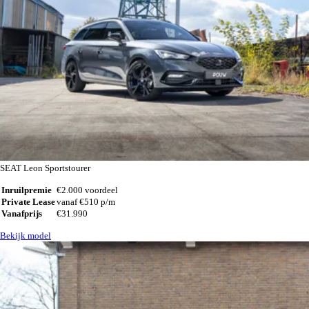
SEAT Leon Sportstourer
Inruilpremie
€2.000 voordeel
Private Lease
vanaf €510 p/m
Vanafprijs
€31.990
Bekijk model