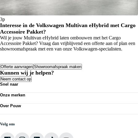
3p
Interesse in de Volkswagen Multivan eHybrid met Cargo
Accessoire Pakket?
Wil je jouw Multivan eHybrid laten ombouwen met het Cargo
Accessoire Pakket? Vraag dan vrijblijvend een offerte aan of plan een
showroomafspraak met een van onze Volkswagen-specialisten.
Offerte aanvragen
Showroomafspraak maken
Kunnen wij je helpen?
Neem contact op
Snel naar
Personenauto's
Onze merken
Bedrijfswagens
Werkplaatsafspraak maken
Volkswagen
Acties
Over Pouw
Audi
Nieuws
SEAT
Over Pouw
Vestigingen
Škoda
Contact vestiging
CUPRA
Vacatures
Volg ons
VW Bedrijfswagens
Mijn Pouw