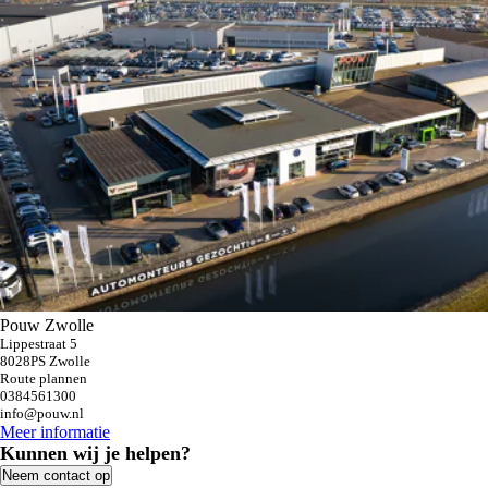
Pouw Zwolle
Lippestraat 5
8028PS Zwolle
Route plannen
0384561300
info@pouw.nl
Meer informatie
Kunnen wij je helpen?
Neem contact op