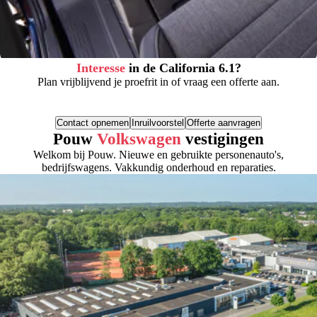
Interesse
in de California 6.1?
Plan vrijblijvend je proefrit in of vraag een offerte aan.
Contact opnemen
Inruilvoorstel
Offerte aanvragen
Pouw
Volkswagen
vestigingen
Welkom bij Pouw. Nieuwe en gebruikte personenauto's,
bedrijfswagens. Vakkundig onderhoud en reparaties.