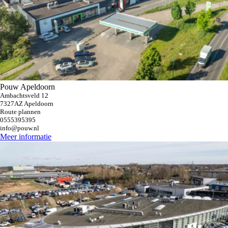
Pouw Apeldoorn
Ambachtsveld 12
7327AZ Apeldoorn
Route plannen
0555395395
info@pouw.nl
Meer informatie