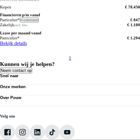
Kopen
€ 78.450
Financieren p/m vanaf
Particulier*
€ 847
Krediettabel
Zakelijk
€ 1.109
excl. btw
Lease per maand vanaf
Particulier*
€ 1.294
Bekijk details
1
Kunnen wij je helpen?
Neem contact op
Snel naar
Acties
Onze merken
Bedrijfswagens
Personenauto's
Volkswagen
Kennisbank
Over Pouw
Audi
Nieuws
SEAT
Over Pouw
Vestigingen
Škoda
Contact vestiging
Werkplaatsafspraak maken
CUPRA
Vacatures
Volg ons
VW Bedrijfswagens
Mijn Pouw