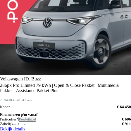
Volkswagen ID. Buzz
286pk Pro Limited 79 kWh | Open & Close Pakket | Multimedia
Pakket | Assistance Pakket Plus
2026
10 km
Elektrisch
Kopen
€ 64.450
Financieren p/m vanaf
Particulier*
€ 696
Krediettabel
Zakelijk
€ 911
excl. btw
Bekijk details