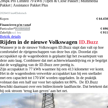
286pk Pro Limited 79 kWh | Open & Close Pakket | Multimedia
Pakket | Assistance Pakket Plus
2026
10 km
Elektrisch
Kopen
€ 64.450
Financieren p/m vanaf
Particulier*
€ 696
Krediettabel
Zakelijk
€ 911
excl. btw
Bekijk details
Rijden in de nieuwe Volkswagen
ID.Buzz
Wanneer je in de nieuwe Volkswagen ID.Buzz stapt dan valt op hoe
comfortabel de rijeigenschappen van deze bus zijn. Doordat zijn
accupakket op de wagenbodem is geplaatst ligt het zwaartepunt van
deze auto laag. Combineer dat met achterwielaandrijving en je begrijpt
dat de wegligging van de ID.Buzz zeer prettig is.
Zijn accupakket is 77 kWh waarmee hij een 413 kilometer ver komt.
Het in de wagenbodem verwerkte accupakket kan bij een snellader
met een capaciteit tot 170 kW worden opgeladen. In de praktijk
volstaat dan een half uur voor het opladen tot 80%. De ID.Buzz
beschikt daarnaast over een bidirectionele laadfunctie. Dat betekent dat
hij ook stroom ‘terug kan geven’ aan het net.