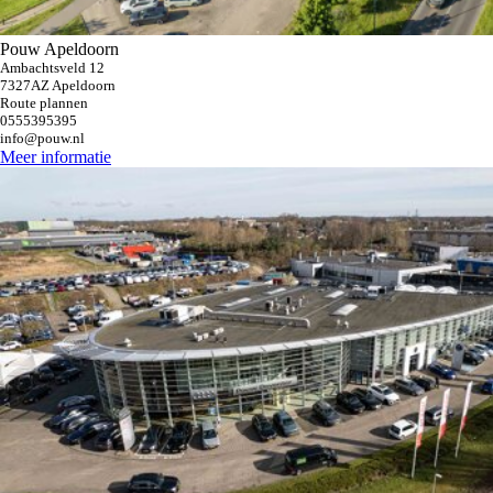
Pouw Apeldoorn
Ambachtsveld 12
7327AZ Apeldoorn
Route plannen
0555395395
info@pouw.nl
Meer informatie