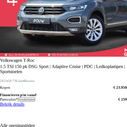
Volkswagen T-Roc
1.5 TSI 150 pk DSG Sport | Adaptive Cruise | PDC | Ledkoplampen |
Sportstoelen
2021
58.736 km
Benzine
Kopen
€ 23.950
Financieren p/m vanaf
Particulier*
€ 259
Krediettabel
Bekijk details
Alle openingstijden