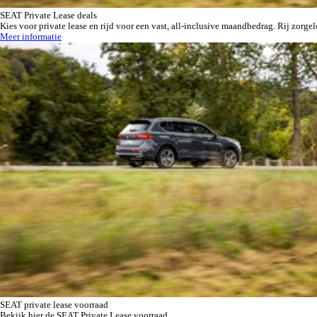
SEAT Private Lease deals
Kies voor private lease en rijd voor een vast, all-inclusive maandbedrag. Rij zorg
Meer informatie
SEAT private lease voorraad
Bekijk hier de SEAT Private Lease voorraad.