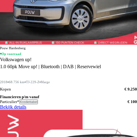
Pouw Hardenberg
Op voorraad
Volkswagen up!
1.0 60pk Move up! | Bluetooth | DAB | Reservewiel
2018
68.756 km
TJ-229-Z
Marge
Kopen
€ 9.250
Financieren p/m vanaf
Particulier*
€ 100
Krediettabel
Bekijk details