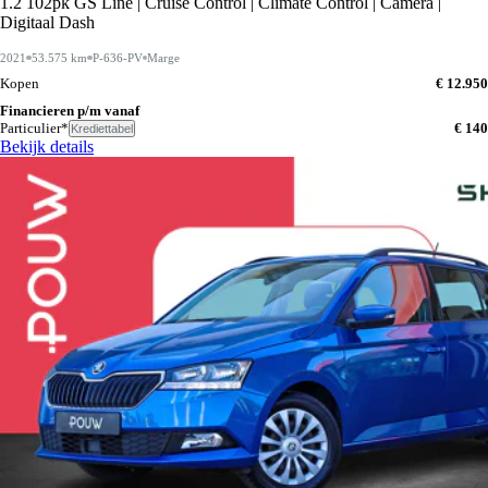
1.2 102pk GS Line | Cruise Control | Climate Control | Camera |
Digitaal Dash
2021
53.575 km
P-636-PV
Marge
Kopen
€ 12.950
Financieren p/m vanaf
Particulier*
€ 140
Krediettabel
Bekijk details