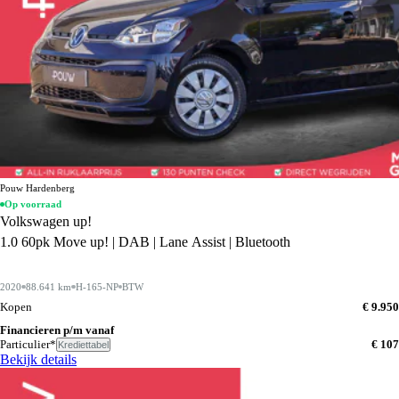
Pouw Hardenberg
Op voorraad
Volkswagen up!
1.0 60pk Move up! | DAB | Lane Assist | Bluetooth
2020
88.641 km
H-165-NP
BTW
Kopen
€ 9.950
Financieren p/m vanaf
Particulier*
€ 107
Krediettabel
Bekijk details