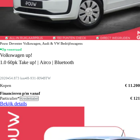
Pouw Deventer Volkswagen, Audi & VW Bedrijfswagens
Op voorraad
Volkswagen up!
1.0 60pk Take up! | Airco | Bluetooth
2020
54.873 km
H-931-RN
BTW
Kopen
€ 11.200
Financieren p/m vanaf
Particulier*
€ 121
Krediettabel
Bekijk details