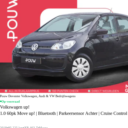
Pouw Deventer Volkswagen, Audi & VW Bedrijfswagens
Op voorraad
Volkswagen up!
1.0 60pk Move up! | Bluetooth | Parkeersensor Achter | Cruise Control
2018
95.225 km
XB-463-T
Marge