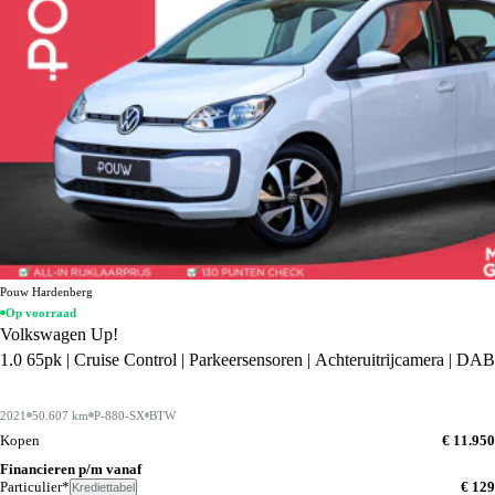
Pouw Hardenberg
Op voorraad
Volkswagen Up!
1.0 65pk | Cruise Control | Parkeersensoren | Achteruitrijcamera | DAB
2021
50.607 km
P-880-SX
BTW
Kopen
€ 11.950
Financieren p/m vanaf
Particulier*
€ 129
Krediettabel