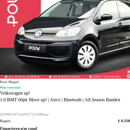
Pouw Meppel
Op voorraad
Volkswagen up!
1.0 BMT 60pk Move up! | Airco | Bluetooth | All Season Banden
2018
94.567 km
TX-723-G
Marge
Kopen
€ 9.350
Financieren p/m vanaf