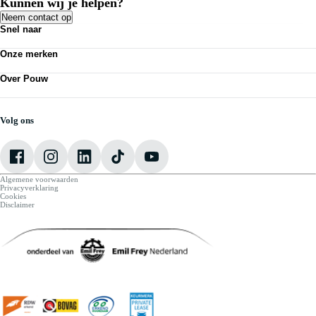
Kunnen wij je helpen?
Neem contact op
Snel naar
Acties
Onze merken
Bedrijfswagens
Kennisbank
Volkswagen
Nieuws
Over Pouw
Audi
Personenauto's
SEAT
Contact vestiging
Vestigingen
Škoda
Mijn Pouw
Werkplaatsafspraak maken
CUPRA
Over Pouw
Volg ons
VW Bedrijfswagens
Vacatures
Algemene voorwaarden
Privacyverklaring
Cookies
Disclaimer