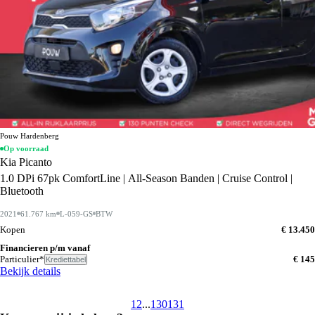
Pouw Hardenberg
Op voorraad
Kia Picanto
1.0 DPi 67pk ComfortLine | All-Season Banden | Cruise Control |
Bluetooth
2021
61.767 km
L-059-GS
BTW
Kopen
€ 13.450
Financieren p/m vanaf
Particulier*
€ 145
Krediettabel
Bekijk details
1
2
...
130
131