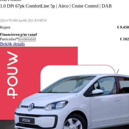
1.0 DPi 67pk ComfortLine 5p | Airco | Cruise Control | DAB
2021
78.980 km
K-502-XV
BTW
Kopen
€ 9.450
Financieren p/m vanaf
Particulier*
€ 102
Krediettabel
Bekijk details