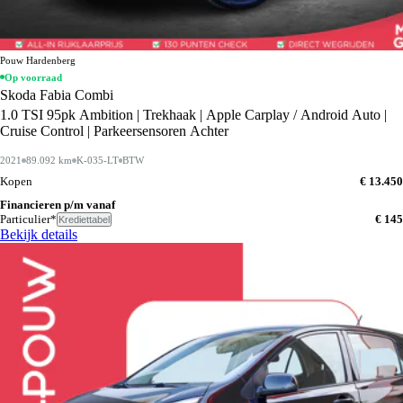
Pouw Hardenberg
Op voorraad
Skoda Fabia Combi
1.0 TSI 95pk Ambition | Trekhaak | Apple Carplay / Android Auto |
Cruise Control | Parkeersensoren Achter
2021
89.092 km
K-035-LT
BTW
Kopen
€ 13.450
Financieren p/m vanaf
Particulier*
€ 145
Krediettabel
Bekijk details