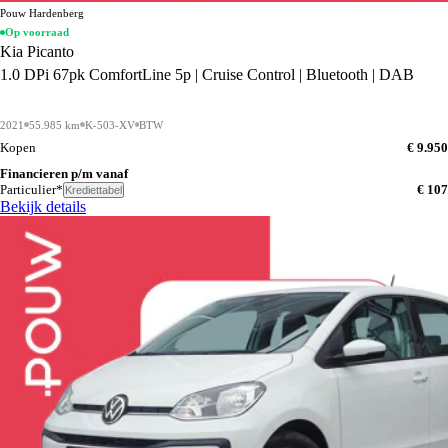
Pouw Hardenberg
Op voorraad
Kia Picanto
1.0 DPi 67pk ComfortLine 5p | Cruise Control | Bluetooth | DAB
2021
55.985 km
K-503-XV
BTW
Kopen
€ 9.950
Financieren p/m vanaf
Particulier*
€ 107
Krediettabel
Bekijk details