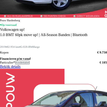
Pouw Hardenberg
Op voorraad
Volkswagen up!
1.0 BMT 60pk move up! | All-Season Banden | Bluetooth
2019
82.954 km
G-028-BS
Marge
Kopen
€ 9.750
Financieren p/m vanaf
Particulier*
€ 105
Krediettabel
Bekijk details