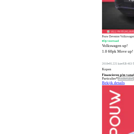
Digitale radio-ontvangst
11
Dodehoeksignalering
865
Draadloos opladen mobiele telefoon
1042
ESP
1356
Pouw Deventer Volkswagen
Elektrisch bedienbaar dakraam
302
Op voorraad
Volkswagen up!
Elektrisch bedienbaar schuif/kanteldak
3
1.0 60pk Move up! |
Elektrisch bedienbaar schuifdak
1
2018
95.225 km
XB-463-
Elektrisch bedienbare achterklep
665
Kopen
Financieren p/m vana
Elektrisch bedienbare cabrioletkap
Particulier*
7
Krediettabel
Bekijk details
Elektrisch bedienbare ramen achter
704
Elektrisch bedienbare ramen voor
798
Elektrisch bedienbare ramen voor en achter
542
Elektrisch inklapbare buitenspiegels
1079
Elektrisch uitklapbare trekhaak
227