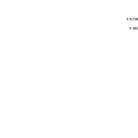
€ 9.750
€ 105