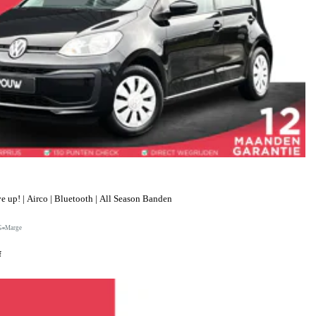
up! | Airco | Bluetooth | All Season Banden
G
Marge
f