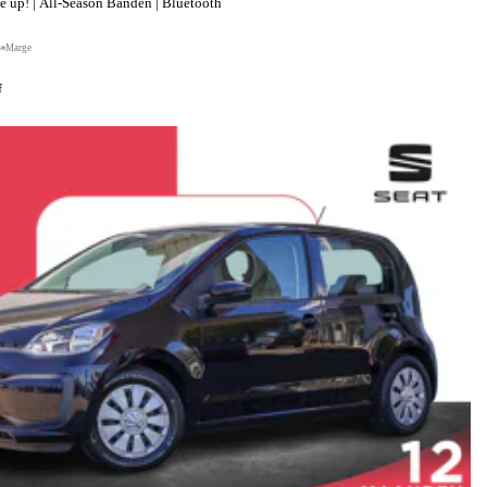
up! | All-Season Banden | Bluetooth
S
Marge
f