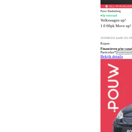
Buitenspiegels in carrosseriekleur
567
Buitentemperatuurmeter
46
Pouw Hardenberg
Op voorraad
Volkswagen up!
Bumpers in carrosseriekleur
392
1.0 60pk Move up! |
Carkit
185
2020
88.641 km
H-165-N
Centrale deurvergrendeling afstandbediend
878
Kopen
Climate control
Financieren p/m vana
1274
Particulier*
Krediettabel
Bekijk details
Comfortstoelen
441
Connected services
1368
Cruise control
431
DVD speler
6
Dakrails
775
Dakspoiler
237
Differentieelslot
26
Digitaal instrumentenpaneel
91