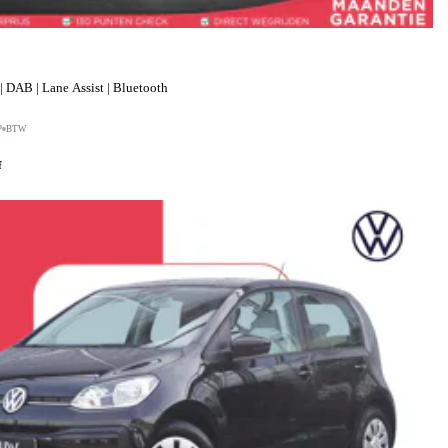
 DAB | Lane Assist | Bluetooth
P
BTW
f