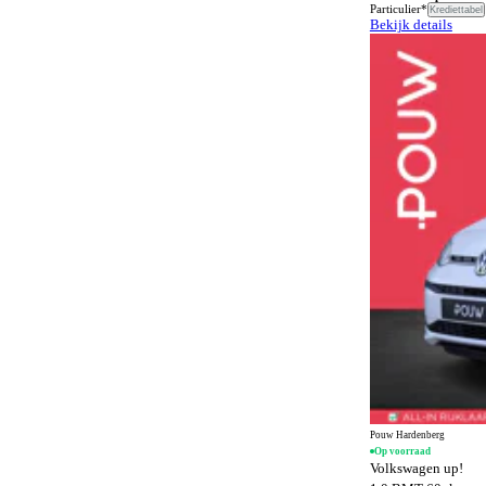
Airbags
9
Particulier*
Krediettabel
Bekijk details
SQ8 Sportback e-tron
1
Airconditioning
164
SQ8 e-tron
1
Airconditioning achter
471
TT
1
Alarmsysteem
1502
e-tron GT
2
Alarmsysteem klasse I
1239
Alarmsysteem klasse III
99
Alcantara bekleding
137
Android Auto
1375
Anti-slipregeling
1112
Antiblokkeersysteem
1469
Apple CarPlay
1375
Automatisch dimmende binnenspiegel
1322
Automatisch dimmende buitenspiegels
358
Pouw Hardenberg
Op voorraad
Automatisch noodremsysteem
1368
Volkswagen up!