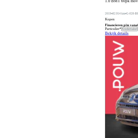
1.0 BMT 60pk move 
Automatische dimlichten
1088
Automatische parkeerassistent
582
2019
82.954 km
G-028-B
Kopen
Bagageafdekking
280
Financieren p/m vana
Particulier*
Krediettabel
Bagagescheidingsnet
173
Bekijk details
Bandenreparatieset
70
Bandenspanningscontrole
1454
Bestuurdersstoel in hoogte verstelbaar
715
Bestuurdersstoel met massagefunctie
189
Bi-xenon verlichting
1
Bluetooth carkit
72
Bochtenverlichting
653
Boordcomputer
465
Botspreventiesysteem
1373
Botswaarschuwingsysteem
994