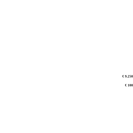
€ 9.250
€ 100