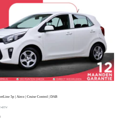
tLine 5p | Airco | Cruise Control | DAB
V
BTW
f