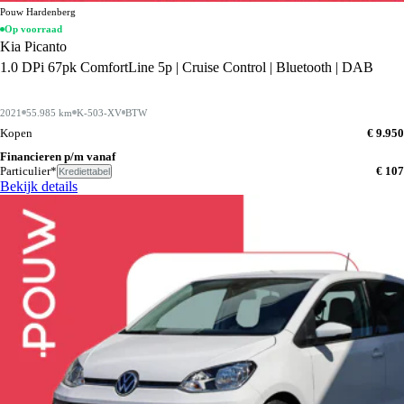
Pouw Hardenberg
Op voorraad
Kia Picanto
1.0 DPi 67pk ComfortLine 5p | Cruise Control | Bluetooth | DAB
2021
55.985 km
K-503-XV
BTW
Kopen
€ 9.950
Financieren p/m vanaf
Particulier*
€ 107
Krediettabel
Bekijk details