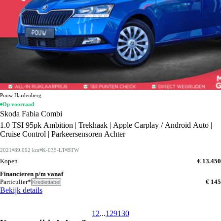
Pouw Hardenberg
Op voorraad
Skoda Fabia Combi
1.0 TSI 95pk Ambition | Trekhaak | Apple Carplay / Android Auto |
Cruise Control | Parkeersensoren Achter
2021
89.092 km
K-035-LT
BTW
Kopen
€ 13.450
Financieren p/m vanaf
Particulier*
€ 145
Krediettabel
Bekijk details
1
2
...
129
130