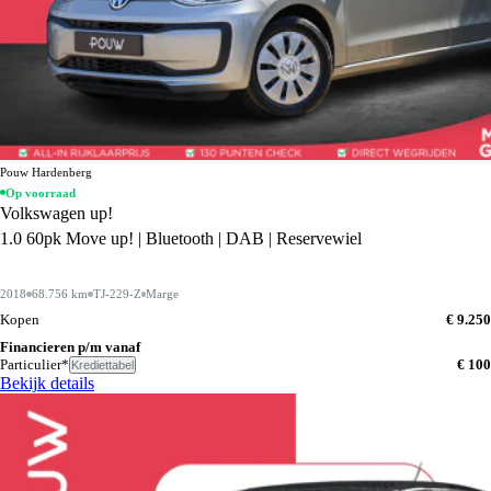
Pouw Hardenberg
Op voorraad
Volkswagen up!
1.0 60pk Move up! | Bluetooth | DAB | Reservewiel
2018
68.756 km
TJ-229-Z
Marge
Kopen
€ 9.250
Financieren p/m vanaf
Particulier*
€ 100
Krediettabel
Bekijk details