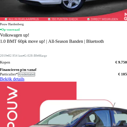
Pouw Hardenberg
Op voorraad
Volkswagen up!
1.0 BMT 60pk move up! | All-Season Banden | Bluetooth
2019
82.954 km
G-028-BS
Marge
Kopen
€ 9.750
Financieren p/m vanaf
Particulier*
€ 105
Krediettabel
Bekijk details