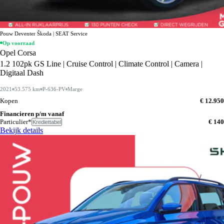
Pouw Deventer Škoda | SEAT Service
Op voorraad
Opel Corsa
1.2 102pk GS Line | Cruise Control | Climate Control | Camera |
Digitaal Dash
2021
53.575 km
P-636-PV
Marge
Kopen
€ 12.950
Financieren p/m vanaf
Particulier*
€ 140
Krediettabel
Bekijk details