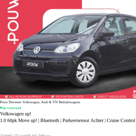
Pouw Deventer Volkswagen, Audi & VW Bedrijfswagens
Op voorraad
Volkswagen up!
1.0 60pk Move up! | Bluetooth | Parkeersensor Achter | Cruise Control
2018
95.225 km
XB-463-T
Marge