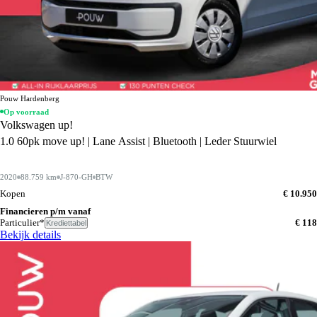
Pouw Hardenberg
Op voorraad
Volkswagen up!
1.0 60pk move up! | Lane Assist | Bluetooth | Leder Stuurwiel
2020
88.759 km
J-870-GH
BTW
Kopen
€ 10.950
Financieren p/m vanaf
Particulier*
€ 118
Krediettabel
Bekijk details