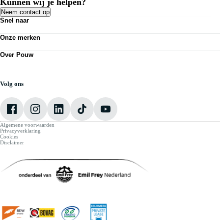
Kunnen wij je helpen?
Neem contact op
Snel naar
Acties
Onze merken
Bedrijfswagens
Kennisbank
Volkswagen
Nieuws
Over Pouw
Audi
Personenauto's
SEAT
Contact vestiging
Vestigingen
Škoda
Mijn Pouw
Werkplaatsafspraak maken
CUPRA
Over Pouw
Volg ons
VW Bedrijfswagens
Vacatures
Algemene voorwaarden
Privacyverklaring
Cookies
Disclaimer