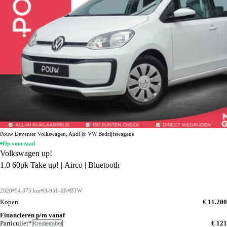
Pouw Deventer Volkswagen, Audi & VW Bedrijfswagens
Op voorraad
Volkswagen up!
1.0 60pk Take up! | Airco | Bluetooth
2020
54.873 km
H-931-RN
BTW
Kopen
€ 11.200
Financieren p/m vanaf
Particulier*
€ 121
Krediettabel