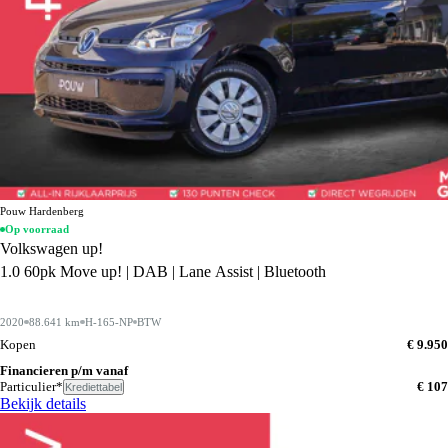
Pouw Hardenberg
Op voorraad
Volkswagen up!
1.0 60pk Move up! | DAB | Lane Assist | Bluetooth
2020
88.641 km
H-165-NP
BTW
Kopen
€ 9.950
Financieren p/m vanaf
Particulier*
€ 107
Krediettabel
Bekijk details