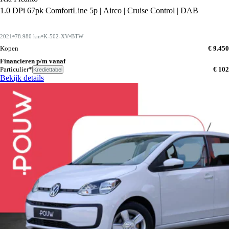
1.0 DPi 67pk ComfortLine 5p | Airco | Cruise Control | DAB
2021
78.980 km
K-502-XV
BTW
Kopen
€ 9.450
Financieren p/m vanaf
Particulier*
€ 102
Krediettabel
Bekijk details