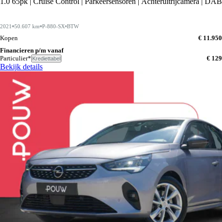
1.0 65pk | Cruise Control | Parkeersensoren | Achteruitrijcamera | DAB
2021
50.607 km
P-880-SX
BTW
Kopen
€ 11.950
Financieren p/m vanaf
Particulier*
€ 129
Krediettabel
Bekijk details