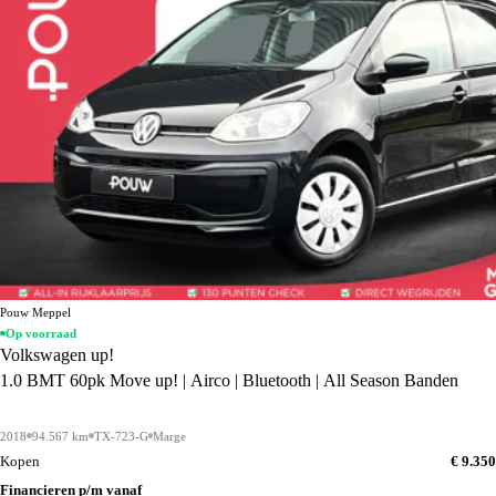
Pouw Meppel
Op voorraad
Volkswagen up!
1.0 BMT 60pk Move up! | Airco | Bluetooth | All Season Banden
2018
94.567 km
TX-723-G
Marge
Kopen
€ 9.350
Financieren p/m vanaf