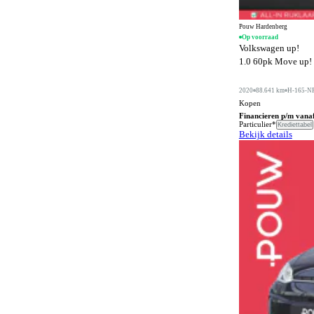
Buitenspiegels in carrosseriekleur
571
Buitentemperatuurmeter
48
Pouw Hardenberg
Op voorraad
Volkswagen up!
Bumpers in carrosseriekleur
393
1.0 60pk Move up! |
Carkit
183
2020
88.641 km
H-165-N
Centrale deurvergrendeling afstandbediend
878
Kopen
Climate control
Financieren p/m vana
1283
Particulier*
Krediettabel
Bekijk details
Comfortstoelen
438
Connected services
1378
Cruise control
433
DVD speler
6
Dakrails
782
Dakspoiler
239
Differentieelslot
26
Digitaal instrumentenpaneel
91