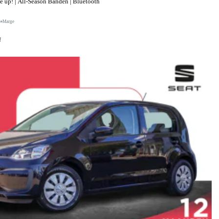
up! | All-Season Banden | Bluetooth
S
Marge
f