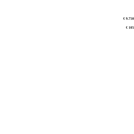
€ 9.750
€ 105