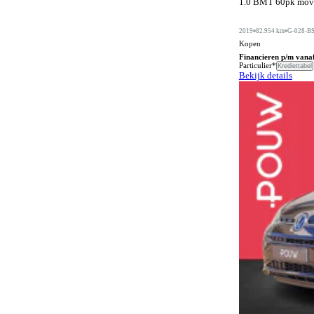
1.0 BMT 60pk move 
Automatische dimlichten
1094
Automatische parkeerassistent
583
2019
82.954 km
G-028-B
Kopen
Bagageafdekking
286
Financieren p/m vana
Particulier*
Krediettabel
Bagagescheidingsnet
176
Bekijk details
Bandenreparatieset
70
Bandenspanningscontrole
1459
Bestuurdersstoel in hoogte verstelbaar
717
Bestuurdersstoel met massagefunctie
192
Bi-xenon verlichting
1
Bluetooth carkit
72
Bochtenverlichting
660
Boordcomputer
468
Botspreventiesysteem
1382
Botswaarschuwingsysteem
1007