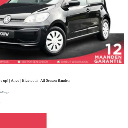
up! | Airco | Bluetooth | All Season Banden
G
Marge
f