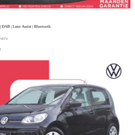
 DAB | Lane Assist | Bluetooth
P
BTW
f