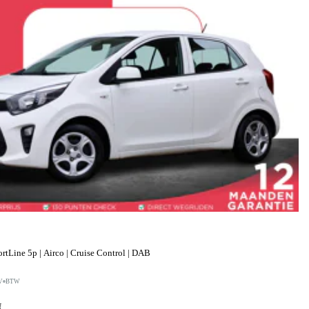
tLine 5p | Airco | Cruise Control | DAB
V
BTW
f