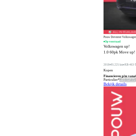
Digitale radio-ontvangst
10
Dodehoeksignalering
874
Draadloos opladen mobiele telefoon
1050
ESP
1363
Pouw Deventer Volkswagen
Elektrisch bedienbaar dakraam
302
Op voorraad
Volkswagen up!
Elektrisch bedienbaar schuif/kanteldak
4
1.0 60pk Move up! |
Elektrisch bedienbaar schuifdak
1
2018
95.225 km
XB-463-
Elektrisch bedienbare achterklep
672
Kopen
Financieren p/m vana
Elektrisch bedienbare cabrioletkap
Particulier*
6
Krediettabel
Bekijk details
Elektrisch bedienbare ramen achter
705
Elektrisch bedienbare ramen voor
800
Elektrisch bedienbare ramen voor en achter
548
Elektrisch inklapbare buitenspiegels
1085
Elektrisch uitklapbare trekhaak
229