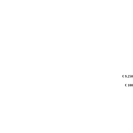
€ 9.250
€ 100