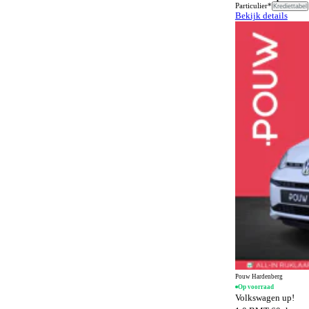
Airbags
8
Particulier*
Krediettabel
Bekijk details
SQ8 e-tron
1
Airconditioning
163
TT
1
Airconditioning achter
474
e-tron GT
2
Alarmsysteem
1511
Alarmsysteem klasse I
1243
Alarmsysteem klasse III
102
Alcantara bekleding
141
Android Auto
1386
Anti-slipregeling
1114
Antiblokkeersysteem
1477
Apple CarPlay
1386
Automatisch dimmende binnenspiegel
1332
Automatisch dimmende buitenspiegels
360
Pouw Hardenberg
Op voorraad
Automatisch noodremsysteem
1377
Volkswagen up!