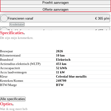
Proefrit aanvragen
Offerte aanvragen
Financieren vanaf
€ 365 p/m
Krediettabel
Zakelijk financieren vanaf
€ 477 p/m
excl. btw
Specificaties
.
Maandbedrag berekenen
Dit zijn mijn kenmerken.
Maandbedrag berekenen
Bouwjaar
2026
Kilometerstand
10 km
Brandstof
Elektrisch
Actieradius elektrisch (WLTP)
453 km
Accucapaciteit
52 kWh
Accu laadvermogen
11 kW
Kleur
Celestial blue metallic
Kenteken/Komnr.
249799
BTW/Marge
BTW
Alle specificaties
Opties
.
Wat ik nog meer heb