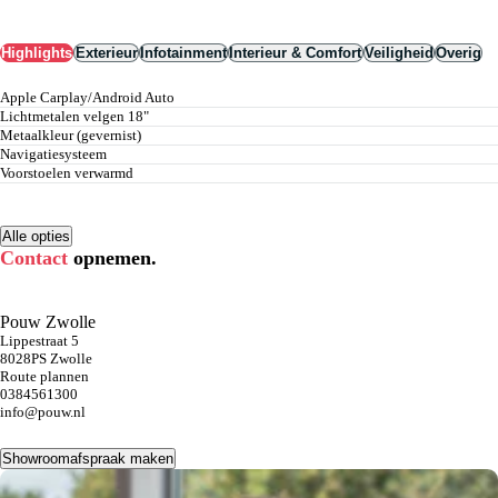
Highlights
Exterieur
Infotainment
Interieur & Comfort
Veiligheid
Overig
Apple Carplay/Android Auto
lichtmetalen velgen 18"
metaalkleur (gevernist)
navigatiesysteem
voorstoelen verwarmd
Alle opties
Contact
opnemen.
Pouw Zwolle
Lippestraat 5
8028PS Zwolle
Route plannen
0384561300
info@pouw.nl
Showroomafspraak maken