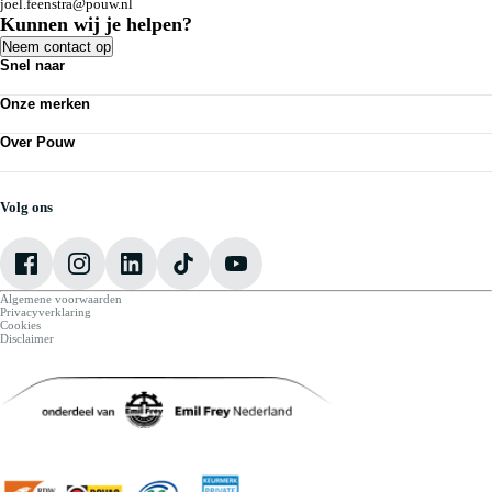
joel.feenstra@pouw.nl
Kunnen wij je helpen?
Neem contact op
Snel naar
Acties
Onze merken
Bedrijfswagens
Kennisbank
Volkswagen
Nieuws
Over Pouw
Audi
Personenauto's
SEAT
Contact vestiging
Vestigingen
Škoda
Mijn Pouw
Werkplaatsafspraak maken
CUPRA
Over Pouw
Volg ons
VW Bedrijfswagens
Vacatures
Algemene voorwaarden
Privacyverklaring
Cookies
Disclaimer