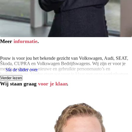
Meer
informatie
.
Pouw is voor jou het bekende gezicht van Volkswagen, Audi, SEAT,
Škoda, CUPRA en Volkswagen Bedrijfswagens. Wij zijn er voor je
met de verkoop van nieuwe en gebruikte personenauto’s en
Sla de slider over
bedrijfswagens. Verder staan we voor je klaar met onze werkplaatsen,
Verder lezen
leaseproducten, financierings- en verhuuractiviteiten en onze
Wij staan graag
voor je klaar
.
schadeherstelbedrijven. Klaar om samen met jou op weg te gaan. Je
vindt onze vestigingen in Apeldoorn, Deventer, Hardenberg,
Harderwijk, Kampen, Meppel, Rijssen en Zwolle.