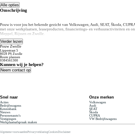
Alle opties
Omschrijving
Pouw is voor jou het bekende gezicht van Volkswagen, Audi, SEAT, Škoda, CUPRA e
met onze werkplaatsen, leaseproducten, financierings- en verhuuractiviteiten en 
Meppel, Rijssen en Zwolle.
Verder lezen
Pouw Zwolle
Lippestraat 5
8028 PS Zwolle
Route plannen
0384561300
Kunnen wij je helpen?
Neem contact op
Snel naar
Onze merken
Acties
Volkswagen
Bedrijfswagens
Audi
Kennisbank
SEAT
Nieuws
Škoda
Personenauto's
CUPRA
Vestigingen
VW Bedrijfswagens
Werkplaatsafspraak maken
Algemene voorwaarden
Privacyverklaring
Cookies
Disclaimer