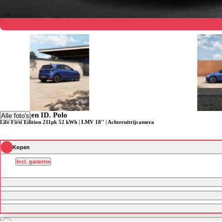
Volkswagen ID. Polo
Alle foto's
Life First Edition 211pk 52 kWh | LMV 18'' | Achteruitrijcamera
Kopen
Incl. garantie