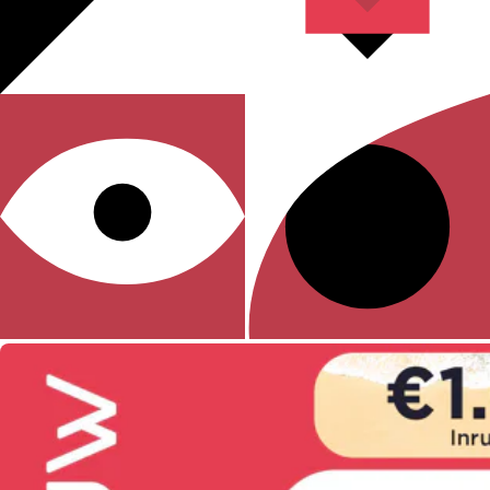
Standaard extra voordeel
Kennisartikel: zakelijk rijden op brandstof wordt duurder in 2027.
Bekijk de actie