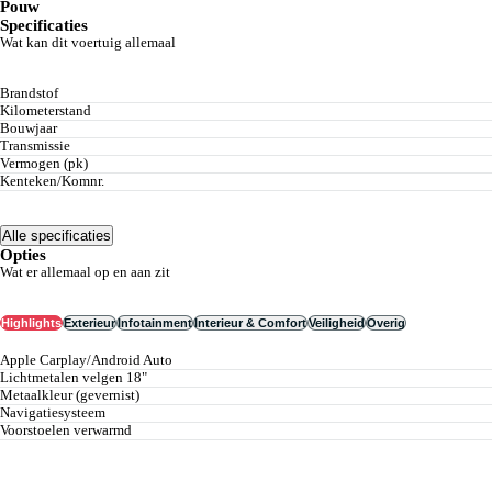
Zakelijk financieren vanaf
Pouw
excl. btw
Specificaties
Wat kan dit voertuig allemaal
Brandstof
Kilometerstand
Bouwjaar
Transmissie
Vermogen (pk)
Kenteken/Komnr.
Alle specificaties
Opties
Wat er allemaal op en aan zit
Highlights
Exterieur
Infotainment
Interieur & Comfort
Veiligheid
Overig
Apple Carplay/Android Auto
lichtmetalen velgen 18"
metaalkleur (gevernist)
navigatiesysteem
voorstoelen verwarmd