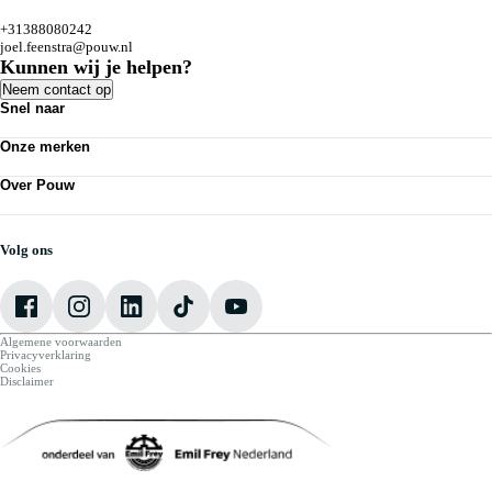
+31388080242
joel.feenstra@pouw.nl
Kunnen wij je helpen?
Neem contact op
Snel naar
Acties
Onze merken
Bedrijfswagens
Kennisbank
Volkswagen
Nieuws
Over Pouw
Audi
Personenauto's
SEAT
Contact vestiging
Vestigingen
Škoda
Mijn Pouw
Werkplaatsafspraak maken
CUPRA
Over Pouw
Volg ons
VW Bedrijfswagens
Vacatures
Algemene voorwaarden
Privacyverklaring
Cookies
Disclaimer