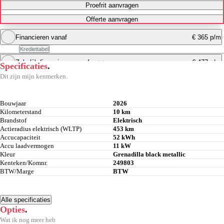
Proefrit aanvragen
Offerte aanvragen
Financieren vanaf
€ 365 p/m
Krediettabel
Zakelijk financieren vanaf
€ 477 p/m
excl. btw
Specificaties
.
Maandbedrag berekenen
Dit zijn mijn kenmerken.
Maandbedrag berekenen
Bouwjaar
2026
Kilometerstand
10 km
Brandstof
Elektrisch
Actieradius elektrisch (WLTP)
453 km
Accucapaciteit
52 kWh
Accu laadvermogen
11 kW
Kleur
Grenadilla black metallic
Kenteken/Komnr.
249803
BTW/Marge
BTW
Alle specificaties
Opties
.
Wat ik nog meer heb