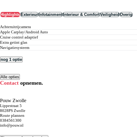
Highlights
Exterieur
Infotainment
Interieur & Comfort
Veiligheid
Overig
achteruitrijcamera
Apple Carplay/Android Auto
cruise control adaptief
extra getint glas
navigatiesysteem
nog 1 optie
Alle opties
Contact
opnemen.
Pouw Zwolle
Lippestraat 5
8028PS Zwolle
Route plannen
0384561300
info@pouw.nl