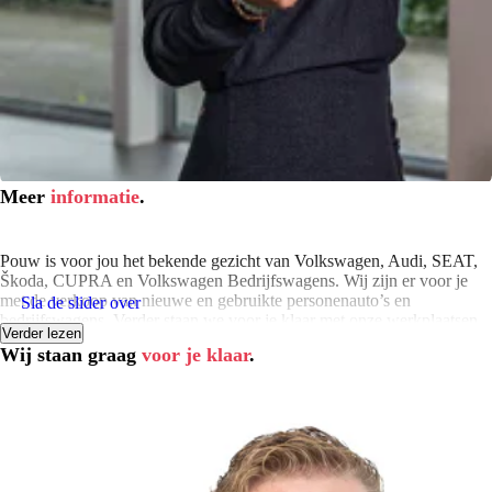
Meer
informatie
.
Pouw is voor jou het bekende gezicht van Volkswagen, Audi, SEAT,
Škoda, CUPRA en Volkswagen Bedrijfswagens. Wij zijn er voor je
met de verkoop van nieuwe en gebruikte personenauto’s en
Sla de slider over
bedrijfswagens. Verder staan we voor je klaar met onze werkplaatsen,
Verder lezen
leaseproducten, financierings- en verhuuractiviteiten en onze
Wij staan graag
voor je klaar
.
schadeherstelbedrijven. Klaar om samen met jou op weg te gaan. Je
vindt onze vestigingen in Apeldoorn, Deventer, Hardenberg,
Harderwijk, Kampen, Meppel, Rijssen en Zwolle.