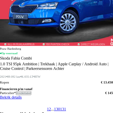
Pouw Hardenberg
Op voorraad
Skoda Fabia Combi
1.0 TSI 95pk Ambition | Trekhaak | Apple Carplay / Android Auto |
Cruise Control | Parkeersensoren Achter
2021
89.092 km
K-035-LT
BTW
Kopen
€ 13.450
Financieren p/m vanaf
Particulier*
€ 145
Krediettabel
Bekijk details
1
2
...
130
131