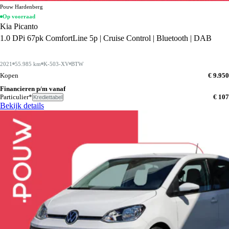
Pouw Hardenberg
Op voorraad
Kia Picanto
1.0 DPi 67pk ComfortLine 5p | Cruise Control | Bluetooth | DAB
2021
55.985 km
K-503-XV
BTW
Kopen
€ 9.950
Financieren p/m vanaf
Particulier*
€ 107
Krediettabel
Bekijk details