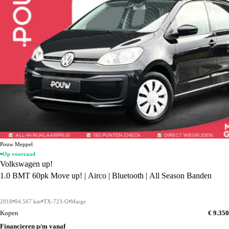
Pouw Meppel
Op voorraad
Volkswagen up!
1.0 BMT 60pk Move up! | Airco | Bluetooth | All Season Banden
2018
94.567 km
TX-723-G
Marge
Kopen
€ 9.350
Financieren p/m vanaf