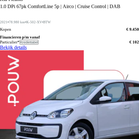
1.0 DPi 67pk ComfortLine 5p | Airco | Cruise Control | DAB
2021
78.980 km
K-502-XV
BTW
Kopen
€ 9.450
Financieren p/m vanaf
Particulier*
€ 102
Krediettabel
Bekijk details