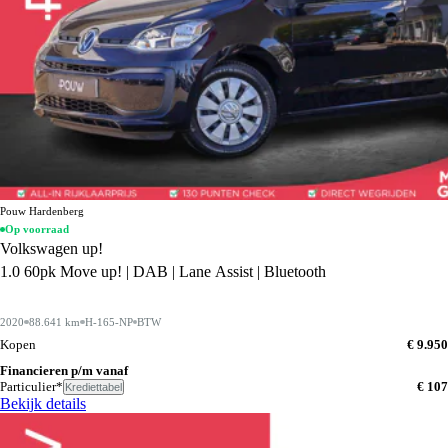
Pouw Hardenberg
Op voorraad
Volkswagen up!
1.0 60pk Move up! | DAB | Lane Assist | Bluetooth
2020
88.641 km
H-165-NP
BTW
Kopen
€ 9.950
Financieren p/m vanaf
Particulier*
€ 107
Krediettabel
Bekijk details