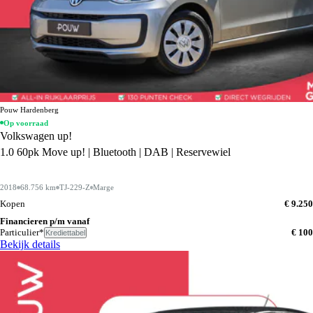
Pouw Hardenberg
Op voorraad
Volkswagen up!
1.0 60pk Move up! | Bluetooth | DAB | Reservewiel
2018
68.756 km
TJ-229-Z
Marge
Kopen
€ 9.250
Financieren p/m vanaf
Particulier*
€ 100
Krediettabel
Bekijk details