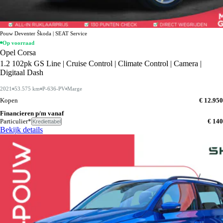
Pouw Deventer Škoda | SEAT Service
Op voorraad
Opel Corsa
1.2 102pk GS Line | Cruise Control | Climate Control | Camera |
Digitaal Dash
2021
53.575 km
P-636-PV
Marge
Kopen
€ 12.950
Financieren p/m vanaf
Particulier*
€ 140
Krediettabel
Bekijk details