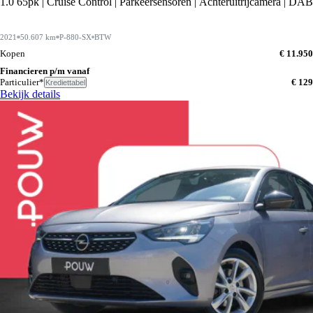
1.0 65pk | Cruise Control | Parkeersensoren | Achteruitrijcamera | DAB
2021
50.607 km
P-880-SX
BTW
Kopen
€ 11.950
Financieren p/m vanaf
Particulier*
€ 129
Krediettabel
Bekijk details