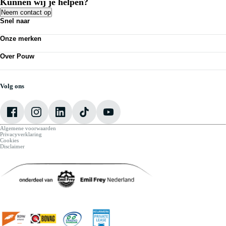
Kunnen wij je helpen?
Neem contact op
Snel naar
Acties
Onze merken
Bedrijfswagens
Kennisbank
Volkswagen
Nieuws
Over Pouw
Audi
Personenauto's
SEAT
Contact vestiging
Vestigingen
Škoda
Mijn Pouw
Werkplaatsafspraak maken
CUPRA
Over Pouw
Volg ons
VW Bedrijfswagens
Vacatures
Algemene voorwaarden
Privacyverklaring
Cookies
Disclaimer