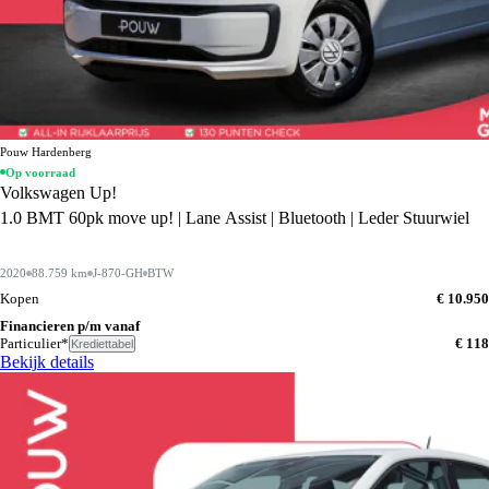
Pouw Hardenberg
Op voorraad
Volkswagen Up!
1.0 BMT 60pk move up! | Lane Assist | Bluetooth | Leder Stuurwiel
2020
88.759 km
J-870-GH
BTW
Kopen
€ 10.950
Financieren p/m vanaf
Particulier*
€ 118
Krediettabel
Bekijk details