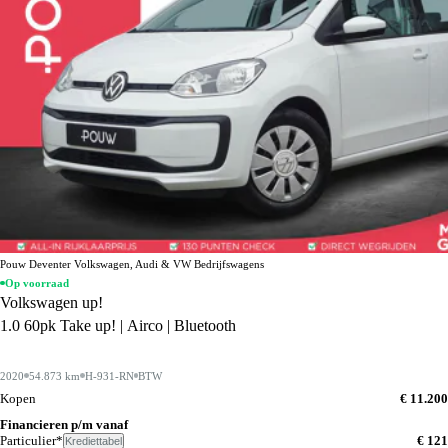
Pouw Deventer Volkswagen, Audi & VW Bedrijfswagens
Op voorraad
Volkswagen up!
1.0 60pk Take up! | Airco | Bluetooth
2020
54.873 km
H-931-RN
BTW
Kopen
€ 11.200
Financieren p/m vanaf
Particulier*
€ 121
Krediettabel