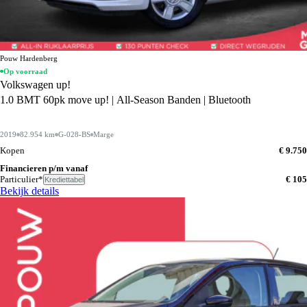
Pouw Hardenberg
Op voorraad
Volkswagen up!
1.0 BMT 60pk move up! | All-Season Banden | Bluetooth
2019
82.954 km
G-028-BS
Marge
Kopen
€ 9.750
Financieren p/m vanaf
Particulier*
€ 105
Krediettabel
Bekijk details