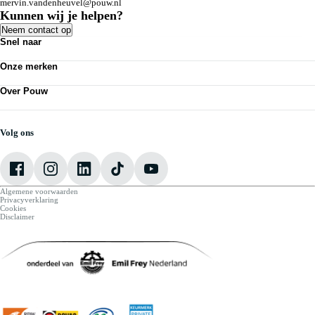
mervin.vandenheuvel@pouw.nl
Kunnen wij je helpen?
Neem contact op
Snel naar
Acties
Onze merken
Bedrijfswagens
Kennisbank
Volkswagen
Nieuws
Over Pouw
Audi
Personenauto's
SEAT
Contact vestiging
Vestigingen
Škoda
Mijn Pouw
Werkplaatsafspraak maken
CUPRA
Over Pouw
Volg ons
VW Bedrijfswagens
Vacatures
Algemene voorwaarden
Privacyverklaring
Cookies
Disclaimer