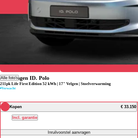
Volkswagen ID. Polo
Alle foto's
211pk Life First Edition 52 kWh | 17" Velgen | Stoelverwarming
Verwacht
Kopen
€ 33.150
Incl. garantie
Inruilvoorstel aanvragen