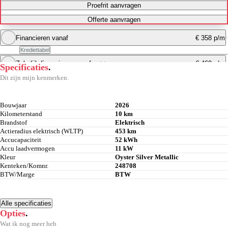
Proefrit aanvragen
Offerte aanvragen
Financieren vanaf
€ 358 p/m
Krediettabel
Zakelijk financieren vanaf
€ 469 p/m
excl. btw
Specificaties
.
Maandbedrag berekenen
Dit zijn mijn kenmerken.
Maandbedrag berekenen
Bouwjaar
2026
Kilometerstand
10 km
Brandstof
Elektrisch
Actieradius elektrisch (WLTP)
453 km
Accucapaciteit
52 kWh
Accu laadvermogen
11 kW
Kleur
Oyster Silver Metallic
Kenteken/Komnr.
248708
BTW/Marge
BTW
Alle specificaties
Opties
.
Wat ik nog meer heb