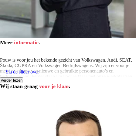
Meer
informatie
.
Pouw is voor jou het bekende gezicht van Volkswagen, Audi, SEAT,
Škoda, CUPRA en Volkswagen Bedrijfswagens. Wij zijn er voor je
met de verkoop van nieuwe en gebruikte personenauto’s en
Sla de slider over
bedrijfswagens. Verder staan we voor je klaar met onze werkplaatsen,
Verder lezen
leaseproducten, financierings- en verhuuractiviteiten en onze
Wij staan graag
voor je klaar
.
schadeherstelbedrijven. Klaar om samen met jou op weg te gaan. Je
vindt onze vestigingen in Apeldoorn, Deventer, Hardenberg,
Harderwijk, Kampen, Meppel, Rijssen en Zwolle.