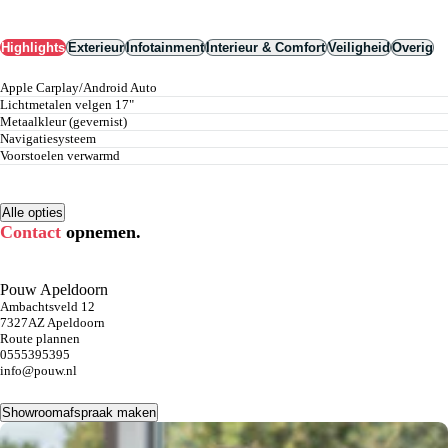
Highlights
Exterieur
Infotainment
Interieur & Comfort
Veiligheid
Overig
Apple Carplay/Android Auto
lichtmetalen velgen 17"
metaalkleur (gevernist)
navigatiesysteem
voorstoelen verwarmd
Alle opties
Contact
opnemen.
Pouw Apeldoorn
Ambachtsveld 12
7327AZ Apeldoorn
Route plannen
0555395395
info@pouw.nl
Showroomafspraak maken