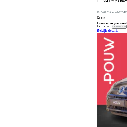
1.0 BMT 60pk move 
Automatische dimlichten
1091
Automatische parkeerassistent
586
2019
82.954 km
G-028-B
Kopen
Bagageafdekking
290
Financieren p/m vana
Particulier*
Krediettabel
Bagagescheidingsnet
177
Bekijk details
Bandenreparatieset
70
Bandenspanningscontrole
1458
Bestuurdersstoel in hoogte verstelbaar
718
Bestuurdersstoel met massagefunctie
193
Bi-xenon verlichting
1
Bluetooth carkit
72
Bochtenverlichting
658
Boordcomputer
466
Botspreventiesysteem
1382
Botswaarschuwingsysteem
1007