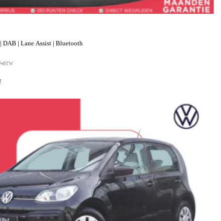
 DAB | Lane Assist | Bluetooth
P
BTW
f