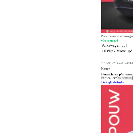
Digitale radio-ontvangst
10
Dodehoeksignalering
875
Draadloos opladen mobiele telefoon
1050
ESP
1361
Pouw Deventer Volkswagen
Elektrisch bedienbaar dakraam
299
Op voorraad
Volkswagen up!
Elektrisch bedienbaar schuif/kanteldak
4
1.0 60pk Move up! |
Elektrisch bedienbaar schuifdak
1
2018
95.225 km
XB-463-
Elektrisch bedienbare achterklep
671
Kopen
Financieren p/m vana
Elektrisch bedienbare cabrioletkap
Particulier*
6
Krediettabel
Bekijk details
Elektrisch bedienbare ramen achter
705
Elektrisch bedienbare ramen voor
801
Elektrisch bedienbare ramen voor en achter
547
Elektrisch inklapbare buitenspiegels
1083
Elektrisch uitklapbare trekhaak
232