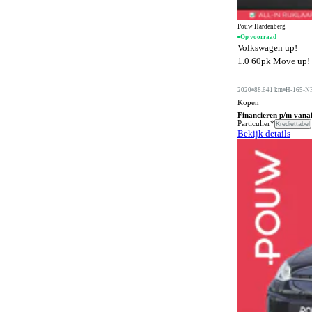
Buitenspiegels in carrosseriekleur
572
Buitentemperatuurmeter
48
Pouw Hardenberg
Op voorraad
Volkswagen up!
Bumpers in carrosseriekleur
391
1.0 60pk Move up! |
Carkit
183
2020
88.641 km
H-165-N
Centrale deurvergrendeling afstandbediend
879
Kopen
Climate control
Financieren p/m vana
1283
Particulier*
Krediettabel
Bekijk details
Comfortstoelen
439
Connected services
1374
Cruise control
431
DVD speler
5
Dakrails
780
Dakspoiler
238
Differentieelslot
26
Digitaal instrumentenpaneel
91