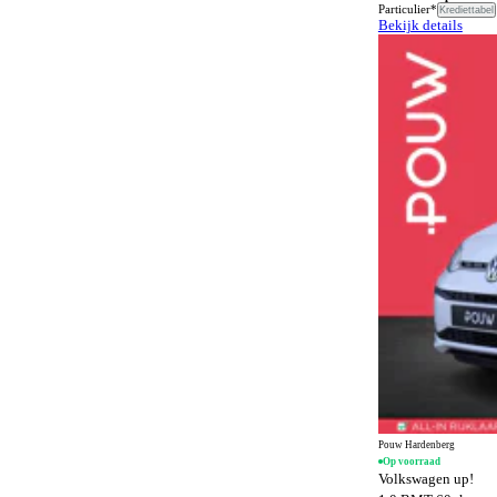
Airbags
8
Particulier*
Krediettabel
Bekijk details
SQ8 e-tron
1
Airconditioning
161
TT
1
Airconditioning achter
475
e-tron GT
1
Alarmsysteem
1508
Alarmsysteem klasse I
1240
Alarmsysteem klasse III
102
Alcantara bekleding
139
Android Auto
1383
Anti-slipregeling
1113
Antiblokkeersysteem
1477
Apple CarPlay
1383
Automatisch dimmende binnenspiegel
1330
Automatisch dimmende buitenspiegels
361
Pouw Hardenberg
Op voorraad
Automatisch noodremsysteem
1377
Volkswagen up!