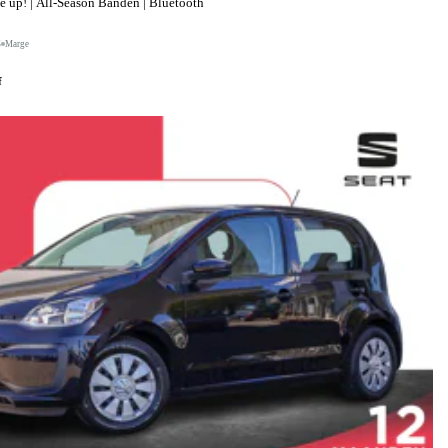
up! | All-Season Banden | Bluetooth
S
Marge
f