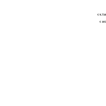
€ 9.750
€ 105