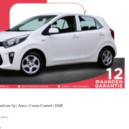
tLine 5p | Airco | Cruise Control | DAB
V
BTW
f