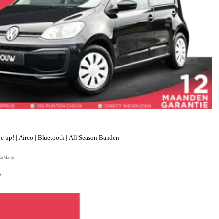
up! | Airco | Bluetooth | All Season Banden
G
Marge
f