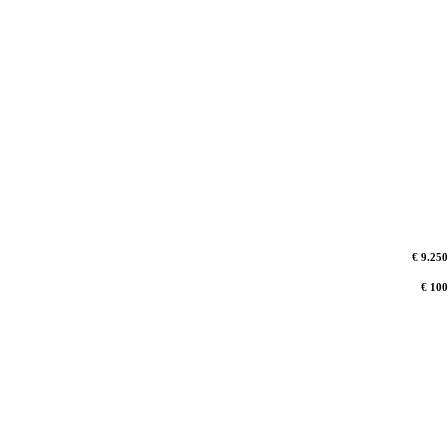
€ 9.250
€ 100