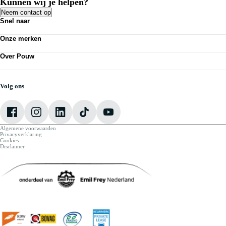
Kunnen wij je helpen?
Neem contact op
Snel naar
Acties
Onze merken
Bedrijfswagens
Kennisbank
Volkswagen
Nieuws
Over Pouw
Audi
Personenauto's
SEAT
Contact vestiging
Vestigingen
Škoda
Mijn Pouw
Werkplaatsafspraak maken
CUPRA
Over Pouw
Volg ons
VW Bedrijfswagens
Vacatures
Algemene voorwaarden
Privacyverklaring
Cookies
Disclaimer