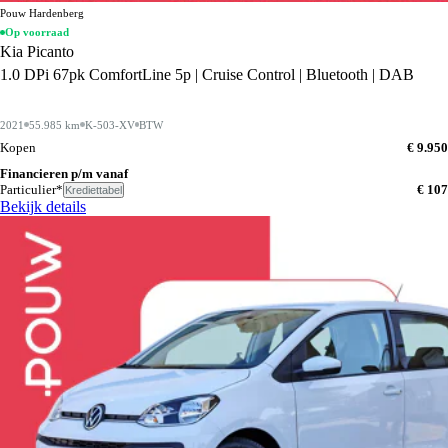
Pouw Hardenberg
Op voorraad
Kia Picanto
1.0 DPi 67pk ComfortLine 5p | Cruise Control | Bluetooth | DAB
2021
55.985 km
K-503-XV
BTW
Kopen
€ 9.950
Financieren p/m vanaf
Particulier*
€ 107
Krediettabel
Bekijk details