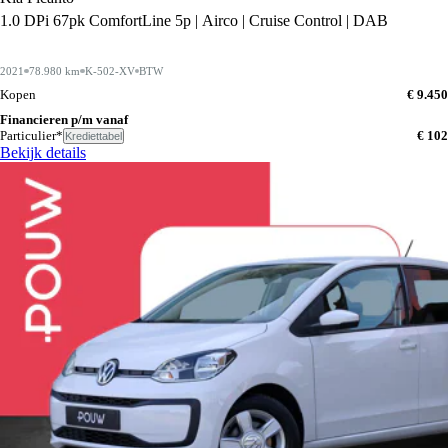
1.0 DPi 67pk ComfortLine 5p | Airco | Cruise Control | DAB
2021
78.980 km
K-502-XV
BTW
Kopen
€ 9.450
Financieren p/m vanaf
Particulier*
€ 102
Krediettabel
Bekijk details