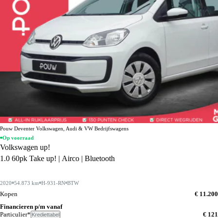
Pouw Deventer Volkswagen, Audi & VW Bedrijfswagens
Op voorraad
Volkswagen up!
1.0 60pk Take up! | Airco | Bluetooth
2020
54.873 km
H-931-RN
BTW
Kopen
€ 11.200
Financieren p/m vanaf
Particulier*
€ 121
Krediettabel