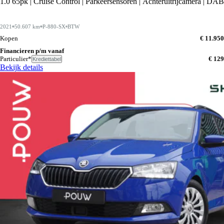
1.0 65pk | Cruise Control | Parkeersensoren | Achteruitrijcamera | DAB
2021
50.607 km
P-880-SX
BTW
Kopen
€ 11.950
Financieren p/m vanaf
Particulier*
€ 129
Krediettabel
Bekijk details