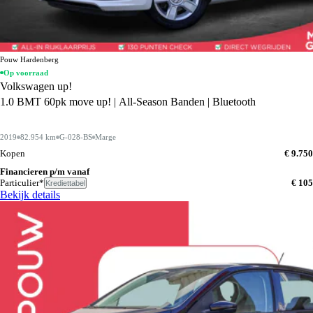
Pouw Hardenberg
Op voorraad
Volkswagen up!
1.0 BMT 60pk move up! | All-Season Banden | Bluetooth
2019
82.954 km
G-028-BS
Marge
Kopen
€ 9.750
Financieren p/m vanaf
Particulier*
€ 105
Krediettabel
Bekijk details