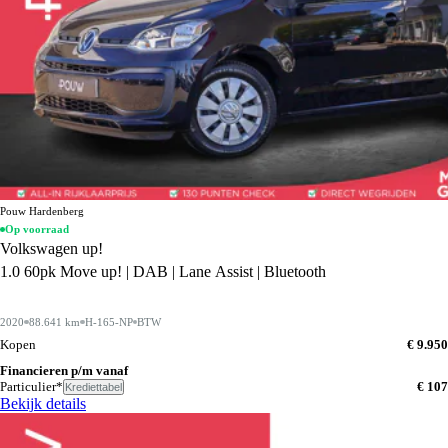
Pouw Hardenberg
Op voorraad
Volkswagen up!
1.0 60pk Move up! | DAB | Lane Assist | Bluetooth
2020
88.641 km
H-165-NP
BTW
Kopen
€ 9.950
Financieren p/m vanaf
Particulier*
€ 107
Krediettabel
Bekijk details