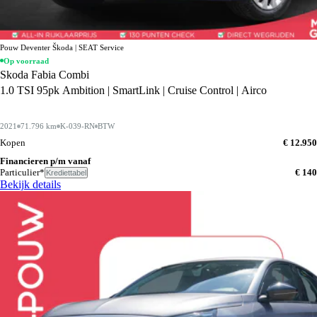
Pouw Deventer Škoda | SEAT Service
Op voorraad
Skoda Fabia Combi
1.0 TSI 95pk Ambition | SmartLink | Cruise Control | Airco
2021
71.796 km
K-039-RN
BTW
Kopen
€ 12.950
Financieren p/m vanaf
Particulier*
€ 140
Krediettabel
Bekijk details