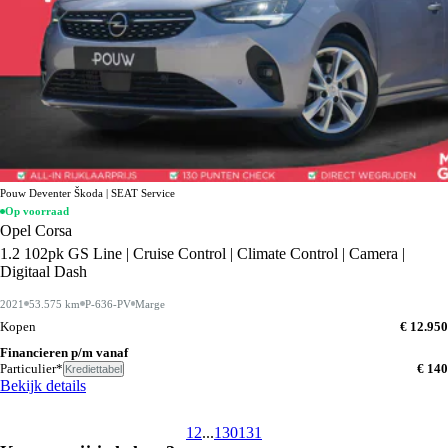
Pouw Deventer Škoda | SEAT Service
Op voorraad
Opel Corsa
1.2 102pk GS Line | Cruise Control | Climate Control | Camera |
Digitaal Dash
2021
53.575 km
P-636-PV
Marge
Kopen
€ 12.950
Financieren p/m vanaf
Particulier*
€ 140
Krediettabel
Bekijk details
1
2
...
130
131