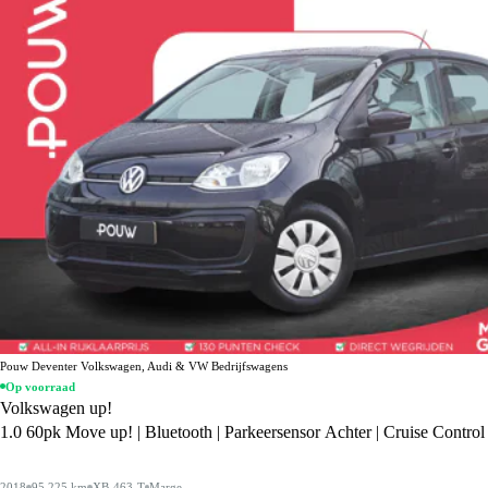
Pouw Deventer Volkswagen, Audi & VW Bedrijfswagens
Op voorraad
Volkswagen up!
1.0 60pk Move up! | Bluetooth | Parkeersensor Achter | Cruise Control
2018
95.225 km
XB-463-T
Marge