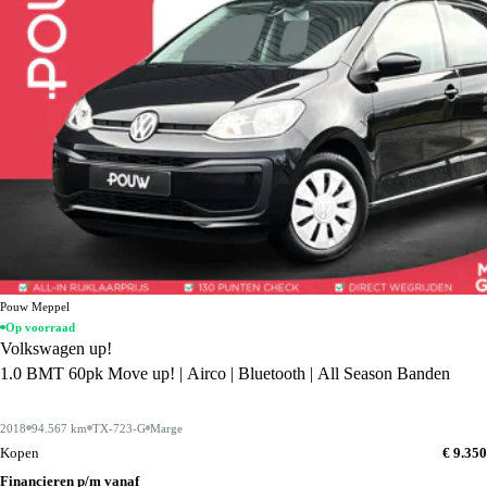
Pouw Meppel
Op voorraad
Volkswagen up!
1.0 BMT 60pk Move up! | Airco | Bluetooth | All Season Banden
2018
94.567 km
TX-723-G
Marge
Kopen
€ 9.350
Financieren p/m vanaf