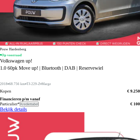
Pouw Hardenberg
Op voorraad
Volkswagen up!
1.0 60pk Move up! | Bluetooth | DAB | Reservewiel
2018
68.756 km
TJ-229-Z
Marge
Kopen
€ 9.250
Financieren p/m vanaf
Particulier*
€ 100
Krediettabel
Bekijk details