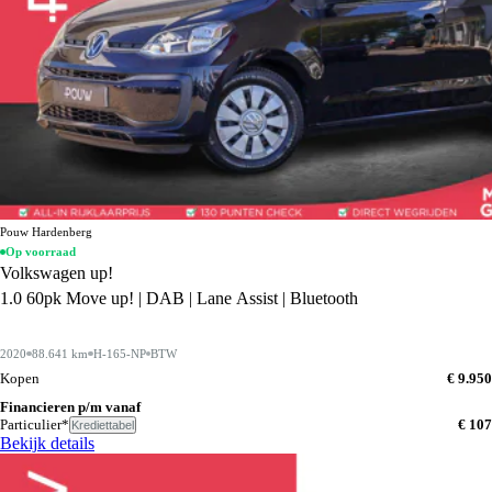
Pouw Hardenberg
Op voorraad
Volkswagen up!
1.0 60pk Move up! | DAB | Lane Assist | Bluetooth
2020
88.641 km
H-165-NP
BTW
Kopen
€ 9.950
Financieren p/m vanaf
Particulier*
€ 107
Krediettabel
Bekijk details