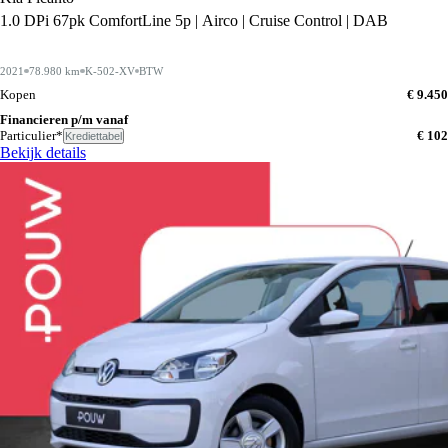
1.0 DPi 67pk ComfortLine 5p | Airco | Cruise Control | DAB
2021
78.980 km
K-502-XV
BTW
Kopen
€ 9.450
Financieren p/m vanaf
Particulier*
€ 102
Krediettabel
Bekijk details