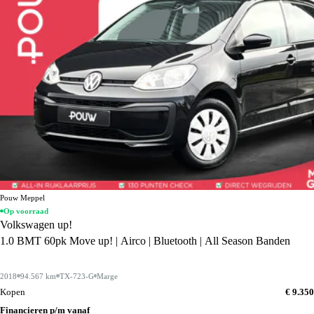
Pouw Meppel
Op voorraad
Volkswagen up!
1.0 BMT 60pk Move up! | Airco | Bluetooth | All Season Banden
2018
94.567 km
TX-723-G
Marge
Kopen
€ 9.350
Financieren p/m vanaf