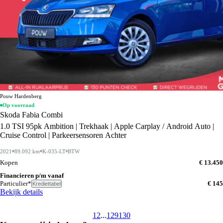
Pouw Hardenberg
Op voorraad
Skoda Fabia Combi
1.0 TSI 95pk Ambition | Trekhaak | Apple Carplay / Android Auto |
Cruise Control | Parkeersensoren Achter
2021
89.092 km
K-035-LT
BTW
Kopen
€ 13.450
Financieren p/m vanaf
Particulier*
€ 145
Krediettabel
Bekijk details
1
2
...
129
130