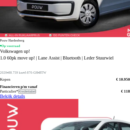
Pouw Hardenberg
Op voorraad
Volkswagen up!
1.0 60pk move up! | Lane Assist | Bluetooth | Leder Stuurwiel
2020
88.759 km
J-870-GH
BTW
Kopen
€ 10.950
Financieren p/m vanaf
Particulier*
€ 118
Krediettabel
Bekijk details