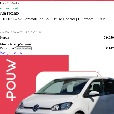
Pouw Hardenberg
Op voorraad
Kia Picanto
1.0 DPi 67pk ComfortLine 5p | Cruise Control | Bluetooth | DAB
2021
55.985 km
K-503-XV
BTW
Kopen
€ 9.950
Financieren p/m vanaf
Particulier*
€ 107
Krediettabel
Bekijk details