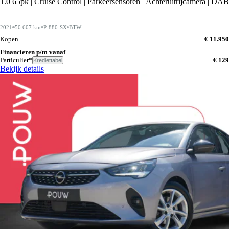
1.0 65pk | Cruise Control | Parkeersensoren | Achteruitrijcamera | DAB
2021
50.607 km
P-880-SX
BTW
Kopen
€ 11.950
Financieren p/m vanaf
Particulier*
€ 129
Krediettabel
Bekijk details