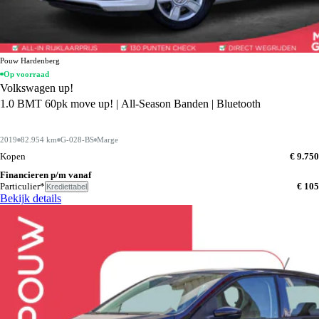
Pouw Hardenberg
Op voorraad
Volkswagen up!
1.0 BMT 60pk move up! | All-Season Banden | Bluetooth
2019
82.954 km
G-028-BS
Marge
Kopen
€ 9.750
Financieren p/m vanaf
Particulier*
€ 105
Krediettabel
Bekijk details