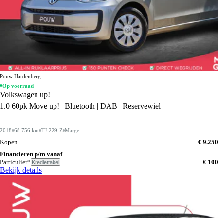
Pouw Hardenberg
Op voorraad
Volkswagen up!
1.0 60pk Move up! | Bluetooth | DAB | Reservewiel
2018
68.756 km
TJ-229-Z
Marge
Kopen
€ 9.250
Financieren p/m vanaf
Particulier*
€ 100
Krediettabel
Bekijk details