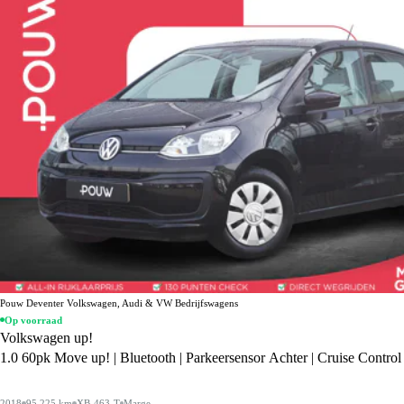
Pouw Deventer Volkswagen, Audi & VW Bedrijfswagens
Op voorraad
Volkswagen up!
1.0 60pk Move up! | Bluetooth | Parkeersensor Achter | Cruise Control
2018
95.225 km
XB-463-T
Marge