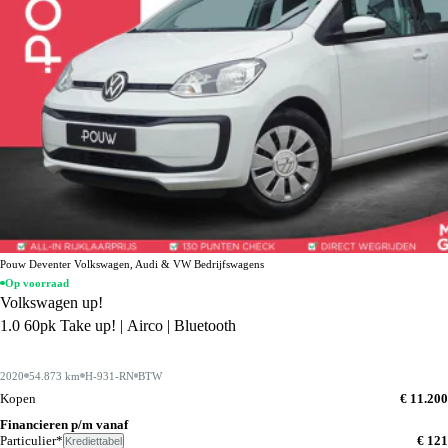
Pouw Deventer Volkswagen, Audi & VW Bedrijfswagens
Op voorraad
Volkswagen up!
1.0 60pk Take up! | Airco | Bluetooth
2020
54.873 km
H-931-RN
BTW
Kopen
€ 11.200
Financieren p/m vanaf
Particulier*
€ 121
Krediettabel