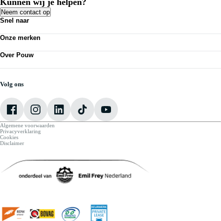
Kunnen wij je helpen?
Neem contact op
Snel naar
Acties
Onze merken
Bedrijfswagens
Kennisbank
Volkswagen
Nieuws
Over Pouw
Audi
Personenauto's
SEAT
Contact vestiging
Vestigingen
Škoda
Mijn Pouw
Werkplaatsafspraak maken
CUPRA
Over Pouw
Volg ons
VW Bedrijfswagens
Vacatures
Algemene voorwaarden
Privacyverklaring
Cookies
Disclaimer