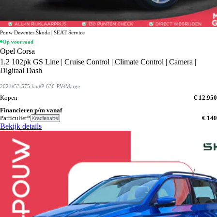
Pouw Deventer Škoda | SEAT Service
Op voorraad
Opel Corsa
1.2 102pk GS Line | Cruise Control | Climate Control | Camera |
Digitaal Dash
2021
53.575 km
P-636-PV
Marge
Kopen
€ 12.950
Financieren p/m vanaf
Particulier*
€ 140
Krediettabel
Bekijk details