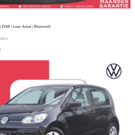
 DAB | Lane Assist | Bluetooth
P
BTW
f