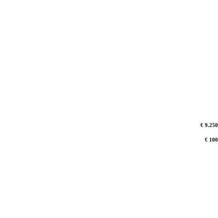
€ 9.250
€ 100