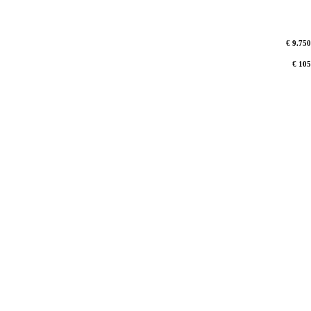
€ 9.750
€ 105