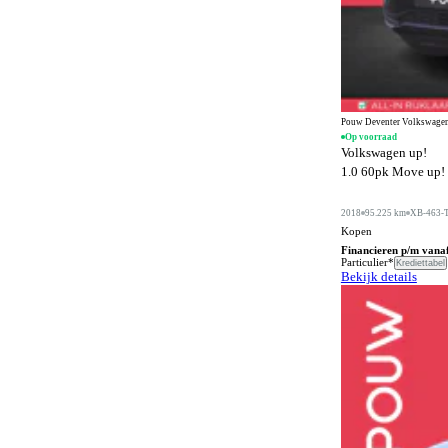
Digitale radio-ontvangst
11
Dodehoeksignalering
868
Draadloos opladen mobiele telefoon
1045
ESP
1366
Pouw Deventer Volkswagen
Elektrisch bedienbaar dakraam
302
Op voorraad
Volkswagen up!
Elektrisch bedienbaar schuif/kanteldak
3
1.0 60pk Move up! |
Elektrisch bedienbaar schuifdak
1
2018
95.225 km
XB-463-
Elektrisch bedienbare achterklep
667
Kopen
Financieren p/m vana
Elektrisch bedienbare cabrioletkap
Particulier*
7
Krediettabel
Bekijk details
Elektrisch bedienbare ramen achter
709
Elektrisch bedienbare ramen voor
804
Elektrisch bedienbare ramen voor en achter
547
Elektrisch inklapbare buitenspiegels
1085
Elektrisch uitklapbare trekhaak
227