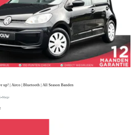
up! | Airco | Bluetooth | All Season Banden
G
Marge
f