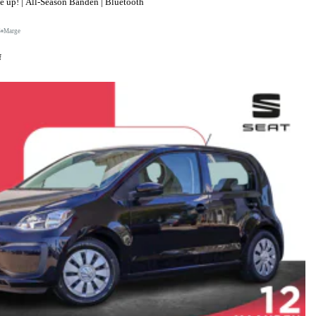
up! | All-Season Banden | Bluetooth
S
Marge
f