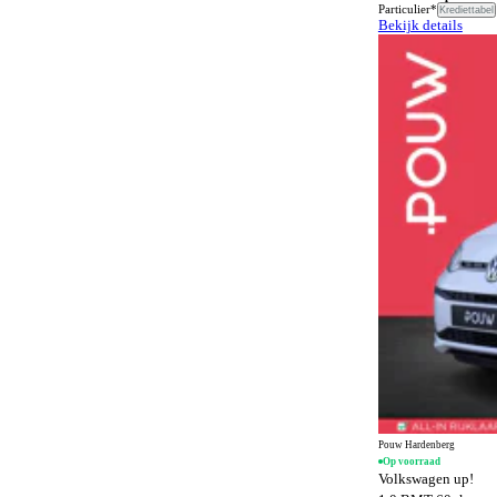
Airbags
9
Particulier*
Krediettabel
Bekijk details
SQ8 Sportback e-tron
1
Airconditioning
165
SQ8 e-tron
1
Airconditioning achter
473
TT
1
Alarmsysteem
1513
e-tron GT
2
Alarmsysteem klasse I
1248
Alarmsysteem klasse III
100
Alcantara bekleding
138
Android Auto
1386
Anti-slipregeling
1118
Antiblokkeersysteem
1479
Apple CarPlay
1386
Automatisch dimmende binnenspiegel
1332
Automatisch dimmende buitenspiegels
360
Pouw Hardenberg
Op voorraad
Automatisch noodremsysteem
1379
Volkswagen up!