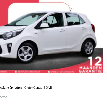
tLine 5p | Airco | Cruise Control | DAB
V
BTW
f