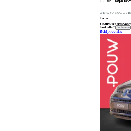
1.0 BMT 60pk move 
Automatische dimlichten
1098
Automatische parkeerassistent
584
2019
82.954 km
G-028-B
Kopen
Bagageafdekking
282
Financieren p/m vana
Particulier*
Krediettabel
Bagagescheidingsnet
175
Bekijk details
Bandenreparatieset
70
Bandenspanningscontrole
1465
Bestuurdersstoel in hoogte verstelbaar
723
Bestuurdersstoel met massagefunctie
191
Bi-xenon verlichting
1
Bluetooth carkit
72
Bochtenverlichting
656
Boordcomputer
471
Botspreventiesysteem
1384
Botswaarschuwingsysteem
1003