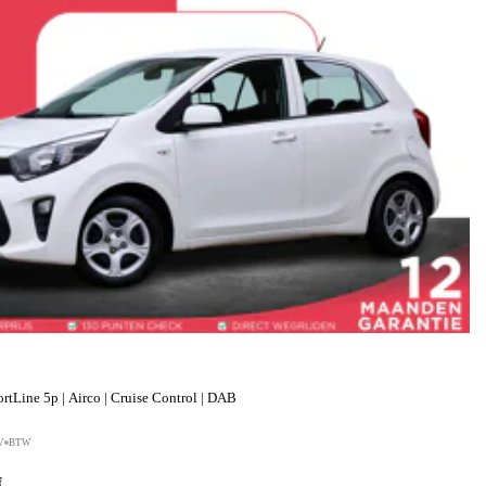
tLine 5p | Airco | Cruise Control | DAB
V
BTW
f