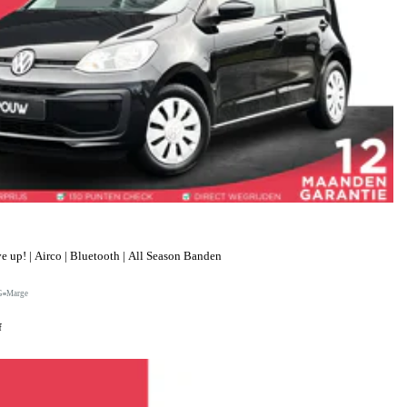
up! | Airco | Bluetooth | All Season Banden
G
Marge
f