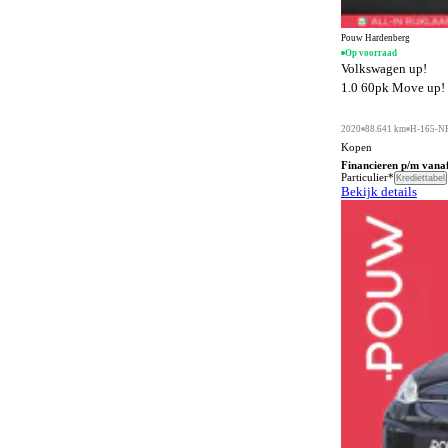
Buitenspiegels in carrosseriekleur
574
Buitentemperatuurmeter
48
Pouw Hardenberg
Op voorraad
Volkswagen up!
Bumpers in carrosseriekleur
391
1.0 60pk Move up! |
Carkit
182
2020
88.641 km
H-165-N
Centrale deurvergrendeling afstandbediend
880
Kopen
Climate control
Financieren p/m vana
1284
Particulier*
Krediettabel
Bekijk details
Comfortstoelen
439
Connected services
1374
Cruise control
432
DVD speler
5
Dakrails
779
Dakspoiler
238
Differentieelslot
26
Digitaal instrumentenpaneel
91