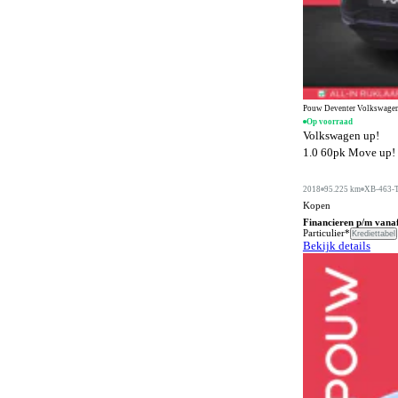
Digitale radio-ontvangst
10
Dodehoeksignalering
875
Draadloos opladen mobiele telefoon
1050
ESP
1362
Pouw Deventer Volkswagen
Elektrisch bedienbaar dakraam
298
Op voorraad
Volkswagen up!
Elektrisch bedienbaar schuif/kanteldak
4
1.0 60pk Move up! |
Elektrisch bedienbaar schuifdak
1
2018
95.225 km
XB-463-
Elektrisch bedienbare achterklep
669
Kopen
Financieren p/m vana
Elektrisch bedienbare cabrioletkap
Particulier*
6
Krediettabel
Bekijk details
Elektrisch bedienbare ramen achter
707
Elektrisch bedienbare ramen voor
804
Elektrisch bedienbare ramen voor en achter
545
Elektrisch inklapbare buitenspiegels
1081
Elektrisch uitklapbare trekhaak
233