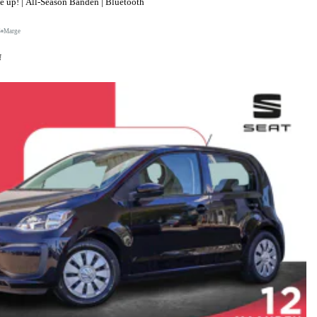
up! | All-Season Banden | Bluetooth
S
Marge
f