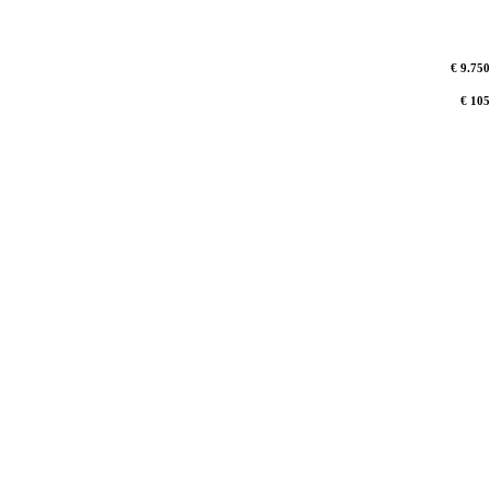
€ 9.750
€ 105