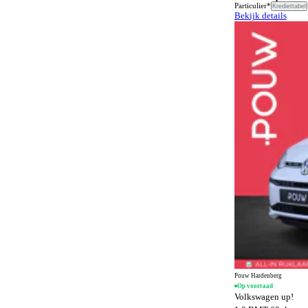
Airbags
7
Particulier*
Krediettabel
Bekijk details
SQ8 e-tron
1
Airconditioning
162
TT
1
Airconditioning achter
476
e-tron GT
1
Alarmsysteem
1509
Alarmsysteem klasse I
1242
Alarmsysteem klasse III
101
Alcantara bekleding
138
Android Auto
1386
Anti-slipregeling
1116
Antiblokkeersysteem
1479
Apple CarPlay
1386
Automatisch dimmende binnenspiegel
1329
Automatisch dimmende buitenspiegels
360
Pouw Hardenberg
Op voorraad
Automatisch noodremsysteem
1378
Volkswagen up!