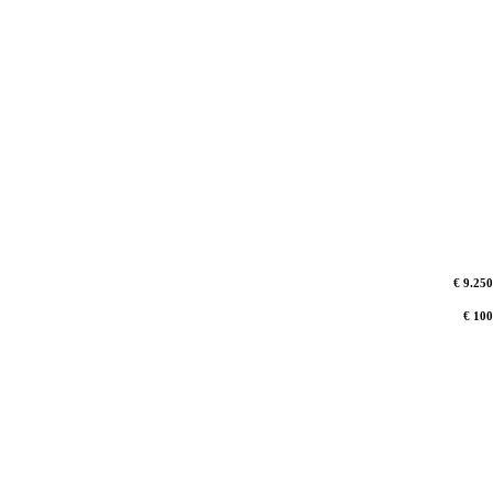
€ 9.250
€ 100