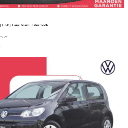
 DAB | Lane Assist | Bluetooth
P
BTW
f