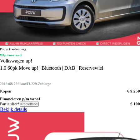
Pouw Hardenberg
Op voorraad
Volkswagen up!
1.0 60pk Move up! | Bluetooth | DAB | Reservewiel
2018
68.756 km
TJ-229-Z
Marge
Kopen
€ 9.250
Financieren p/m vanaf
Particulier*
€ 100
Krediettabel
Bekijk details