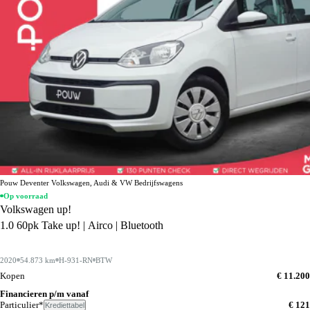
Pouw Deventer Volkswagen, Audi & VW Bedrijfswagens
Op voorraad
Volkswagen up!
1.0 60pk Take up! | Airco | Bluetooth
2020
54.873 km
H-931-RN
BTW
Kopen
€ 11.200
Financieren p/m vanaf
Particulier*
€ 121
Krediettabel