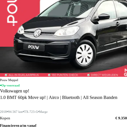
Pouw Meppel
Op voorraad
Volkswagen up!
1.0 BMT 60pk Move up! | Airco | Bluetooth | All Season Banden
2018
94.567 km
TX-723-G
Marge
Kopen
€ 9.350
Financieren p/m vanaf