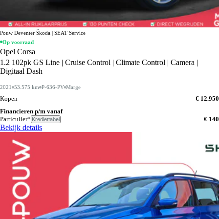
Pouw Deventer Škoda | SEAT Service
Op voorraad
Opel Corsa
1.2 102pk GS Line | Cruise Control | Climate Control | Camera |
Digitaal Dash
2021
53.575 km
P-636-PV
Marge
Kopen
€ 12.950
Financieren p/m vanaf
Particulier*
€ 140
Krediettabel
Bekijk details