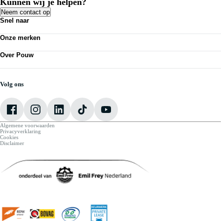
Kunnen wij je helpen?
Neem contact op
Snel naar
Acties
Onze merken
Bedrijfswagens
Kennisbank
Volkswagen
Nieuws
Over Pouw
Audi
Personenauto's
SEAT
Contact vestiging
Vestigingen
Škoda
Mijn Pouw
Werkplaatsafspraak maken
CUPRA
Over Pouw
Volg ons
VW Bedrijfswagens
Vacatures
Algemene voorwaarden
Privacyverklaring
Cookies
Disclaimer