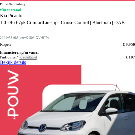
Pouw Hardenberg
Op voorraad
Kia Picanto
1.0 DPi 67pk ComfortLine 5p | Cruise Control | Bluetooth | DAB
2021
55.985 km
K-503-XV
BTW
Kopen
€ 9.950
Financieren p/m vanaf
Particulier*
€ 107
Krediettabel
Bekijk details