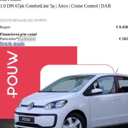
1.0 DPi 67pk ComfortLine 5p | Airco | Cruise Control | DAB
2021
78.980 km
K-502-XV
BTW
Kopen
€ 9.450
Financieren p/m vanaf
Particulier*
€ 102
Krediettabel
Bekijk details