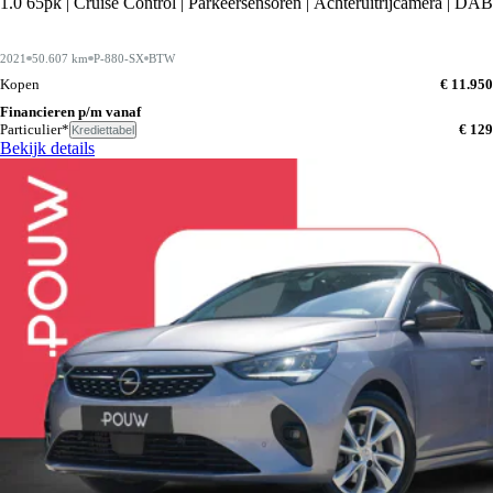
1.0 65pk | Cruise Control | Parkeersensoren | Achteruitrijcamera | DAB
2021
50.607 km
P-880-SX
BTW
Kopen
€ 11.950
Financieren p/m vanaf
Particulier*
€ 129
Krediettabel
Bekijk details