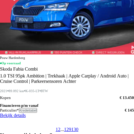
Pouw Hardenberg
Op voorraad
Skoda Fabia Combi
1.0 TSI 95pk Ambition | Trekhaak | Apple Carplay / Android Auto |
Cruise Control | Parkeersensoren Achter
2021
89.092 km
K-035-LT
BTW
Kopen
€ 13.450
Financieren p/m vanaf
Particulier*
€ 145
Krediettabel
Bekijk details
1
2
...
129
130