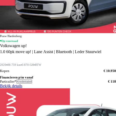
Pouw Hardenberg
Op voorraad
Volkswagen up!
1.0 60pk move up! | Lane Assist | Bluetooth | Leder Stuurwiel
2020
88.759 km
J-870-GH
BTW
Kopen
€ 10.950
Financieren p/m vanaf
Particulier*
€ 118
Krediettabel
Bekijk details