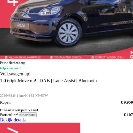
Pouw Hardenberg
Op voorraad
Volkswagen up!
1.0 60pk Move up! | DAB | Lane Assist | Bluetooth
2020
88.641 km
H-165-NP
BTW
Kopen
€ 9.950
Financieren p/m vanaf
Particulier*
€ 107
Krediettabel
Bekijk details