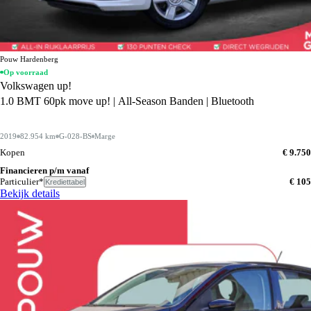
Pouw Hardenberg
Op voorraad
Volkswagen up!
1.0 BMT 60pk move up! | All-Season Banden | Bluetooth
2019
82.954 km
G-028-BS
Marge
Kopen
€ 9.750
Financieren p/m vanaf
Particulier*
€ 105
Krediettabel
Bekijk details