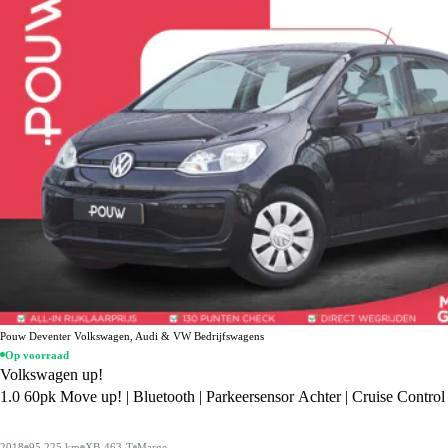
Pouw Deventer Volkswagen, Audi & VW Bedrijfswagens
Op voorraad
Volkswagen up!
1.0 60pk Move up! | Bluetooth | Parkeersensor Achter | Cruise Control
2018
95.225 km
XB-463-T
Marge