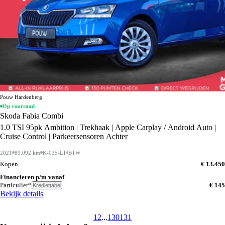
Pouw Hardenberg
Op voorraad
Skoda Fabia Combi
1.0 TSI 95pk Ambition | Trekhaak | Apple Carplay / Android Auto |
Cruise Control | Parkeersensoren Achter
2021
89.092 km
K-035-LT
BTW
Kopen
€ 13.450
Financieren p/m vanaf
Particulier*
€ 145
Krediettabel
Bekijk details
1
2
...
130
131