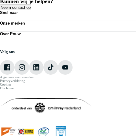
Kunnen wij je helpen?
Neem contact op
Snel naar
Acties
Onze merken
Bedrijfswagens
Kennisbank
Volkswagen
Nieuws
Over Pouw
Audi
Personenauto's
SEAT
Contact vestiging
Vestigingen
Škoda
Mijn Pouw
Werkplaatsafspraak maken
CUPRA
Over Pouw
Volg ons
VW Bedrijfswagens
Vacatures
Algemene voorwaarden
Privacyverklaring
Cookies
Disclaimer