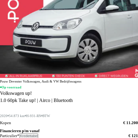
Pouw Deventer Volkswagen, Audi & VW Bedrijfswagens
Op voorraad
Volkswagen up!
1.0 60pk Take up! | Airco | Bluetooth
2020
54.873 km
H-931-RN
BTW
Kopen
€ 11.200
Financieren p/m vanaf
Particulier*
€ 121
Krediettabel