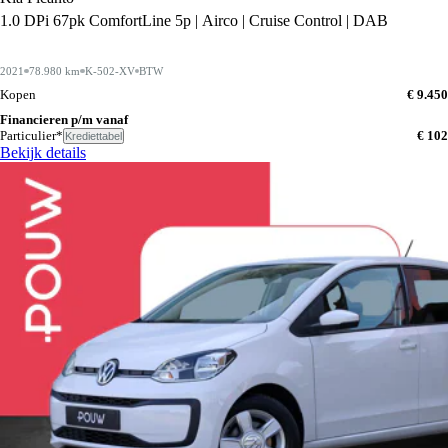
1.0 DPi 67pk ComfortLine 5p | Airco | Cruise Control | DAB
2021
78.980 km
K-502-XV
BTW
Kopen
€ 9.450
Financieren p/m vanaf
Particulier*
€ 102
Krediettabel
Bekijk details