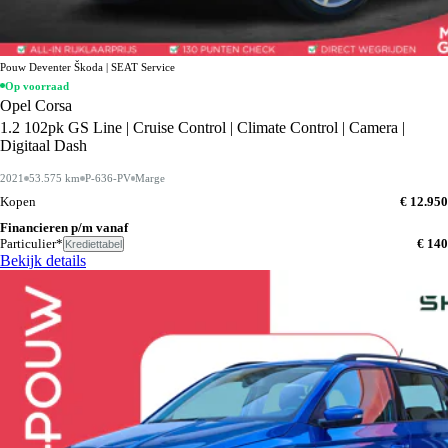
Pouw Deventer Škoda | SEAT Service
Op voorraad
Opel Corsa
1.2 102pk GS Line | Cruise Control | Climate Control | Camera |
Digitaal Dash
2021
53.575 km
P-636-PV
Marge
Kopen
€ 12.950
Financieren p/m vanaf
Particulier*
€ 140
Krediettabel
Bekijk details