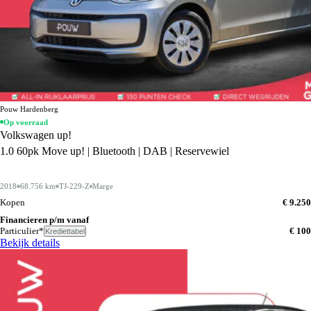
Pouw Hardenberg
Op voorraad
Volkswagen up!
1.0 60pk Move up! | Bluetooth | DAB | Reservewiel
2018
68.756 km
TJ-229-Z
Marge
Kopen
€ 9.250
Financieren p/m vanaf
Particulier*
€ 100
Krediettabel
Bekijk details