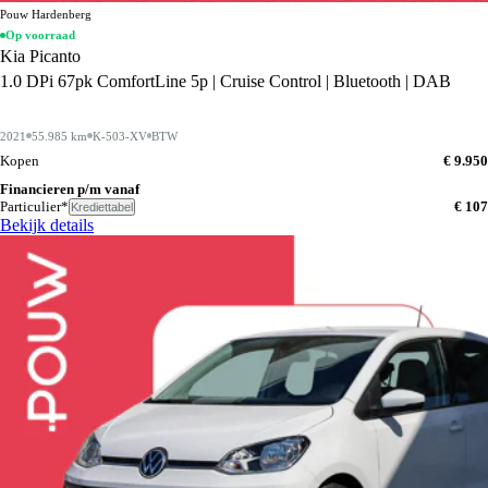
Pouw Hardenberg
Op voorraad
Kia Picanto
1.0 DPi 67pk ComfortLine 5p | Cruise Control | Bluetooth | DAB
2021
55.985 km
K-503-XV
BTW
Kopen
€ 9.950
Financieren p/m vanaf
Particulier*
€ 107
Krediettabel
Bekijk details