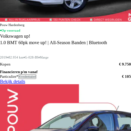
Pouw Hardenberg
Op voorraad
Volkswagen up!
1.0 BMT 60pk move up! | All-Season Banden | Bluetooth
2019
82.954 km
G-028-BS
Marge
Kopen
€ 9.750
Financieren p/m vanaf
Particulier*
€ 105
Krediettabel
Bekijk details