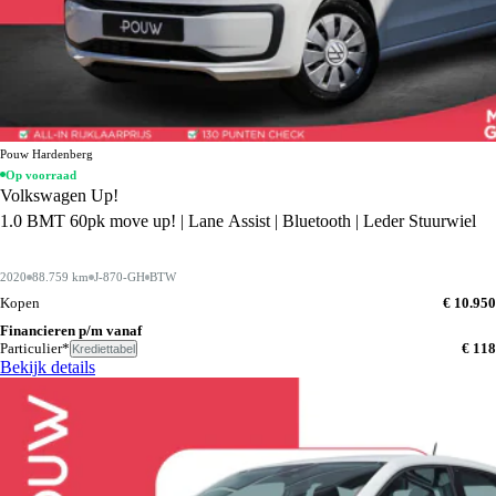
Pouw Hardenberg
Op voorraad
Volkswagen Up!
1.0 BMT 60pk move up! | Lane Assist | Bluetooth | Leder Stuurwiel
2020
88.759 km
J-870-GH
BTW
Kopen
€ 10.950
Financieren p/m vanaf
Particulier*
€ 118
Krediettabel
Bekijk details