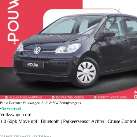
Pouw Deventer Volkswagen, Audi & VW Bedrijfswagens
Op voorraad
Volkswagen up!
1.0 60pk Move up! | Bluetooth | Parkeersensor Achter | Cruise Control
2018
95.225 km
XB-463-T
Marge