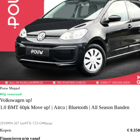
Pouw Meppel
Op voorraad
Volkswagen up!
1.0 BMT 60pk Move up! | Airco | Bluetooth | All Season Banden
2018
94.567 km
TX-723-G
Marge
Kopen
€ 9.350
Financieren p/m vanaf