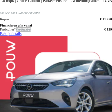
1.0 65pk | Cruise Control | Parkeersensoren | Achteruitrijcamera | DAB
2021
50.607 km
P-880-SX
BTW
Kopen
€ 11.950
Financieren p/m vanaf
Particulier*
€ 129
Krediettabel
Bekijk details